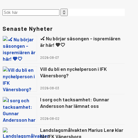
Senaste Nyheter
🏑 Nu börjar säsongen – ispremiären
är här! 💙🤍
2026-08-07
Vill du bli en nyckelperson i IFK
Vänersborg?
2026-08-03
I sorg och tacksamhet: Gunnar
Andersson har lämnat oss
2026-08-02
Landslagsmålvakten Marius Lerø klar
för IFK Vänersborg