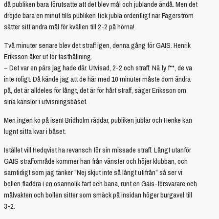
då publiken bara förutsatte att det blev mål och jublande ändå. Men det
dröjde bara en minut tills publiken fick jubla ordentligt när Fagerström
sätter sitt andra mål för kvällen till 2-2 på hörna!
Två minuter senare blev det straff igen, denna gång för GAIS. Henrik
Eriksson åker ut för fasthållning.
– Det var en pärs jag hade där. Utvisad, 2-2 och straff. Nä fy f**, de va
inte roligt. Då kände jag att de här med 10 minuter måste dom ändra
på, det är alldeles för långt, det är för hårt straff, säger Eriksson om
sina känslor i utvisningsbåset.
Men ingen ko på isen! Bridholm räddar, publiken jublar och Henke kan
lugnt sitta kvar i båset.
Istället vill Hedqvist ha revansch för sin missade straff. Långt utanför
GAIS straffområde kommer han från vänster och höjer klubban, och
samtidigt som jag tänker ”Nej skjut inte så långt utifrån” så ser vi
bollen fladdra i en osannolik fart och bana, runt en Gais-försvarare och
målvakten och bollen sitter som smäck på insidan höger burgavel till
3-2.