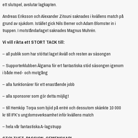
ett slutspel, avslutar lagkapten.
Andreas Eriksson och Alexander Zitouni saknades i kvällens match på
grund av sjukdom. Istället gick Nils Berner och Adam Blomster in i
truppen. I motståndarlaget saknades Magnus Muhrén.
Vi vill rikta ett STORT TACK till:
– all publik som har stöttat laget ikväll och resten av säsongen
– Supporterklubben Älgarna för ert fantastiska stöd säsongen igenom
i både med- och motgång
– alla funktionärer för ett enastående jobb
– alla sponsorer som gör detta möjligt
– till Hemköp Torpa som bjöd på entré och dessutom skänkte 10 000
kr till IFK’s ungdomsverksamhet inför kvällens match
– hela vår fantastiska A-lagstrupp