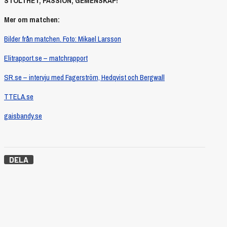
STOLTHET, PASSION, GEMENSKAP!
Mer om matchen:
Bilder från matchen. Foto: Mikael Larsson
Elitrapport.se – matchrapport
SR.se – intervju med Fagerström, Hedqvist och Bergwall
TTELA.se
gaisbandy.se
DELA