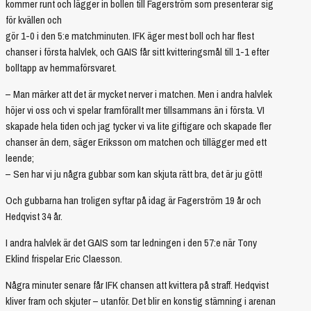
kommer runt och lägger in bollen till Fagerström som presenterar sig
för kvällen och
gör 1-0 i den 5:e matchminuten. IFK äger mest boll och har flest
chanser i första halvlek, och GAIS får sitt kvitteringsmål till 1-1 efter
bolltapp av hemmaförsvaret.
– Man märker att det är mycket nerver i matchen. Men i andra halvlek
höjer vi oss och vi spelar framförallt mer tillsammans än i första. VI
skapade hela tiden och jag tycker vi va lite giftigare och skapade fler
chanser än dem, säger Eriksson om matchen och tillägger med ett
leende;
– Sen har vi ju några gubbar som kan skjuta rätt bra, det är ju gött!
Och gubbarna han troligen syftar på idag är Fagerström 19 år och
Hedqvist 34 år.
I andra halvlek är det GAIS som tar ledningen i den 57:e när Tony
Eklind frispelar Eric Claesson.
Några minuter senare får IFK chansen att kvittera på straff. Hedqvist
kliver fram och skjuter – utanför. Det blir en konstig stämning i arenan