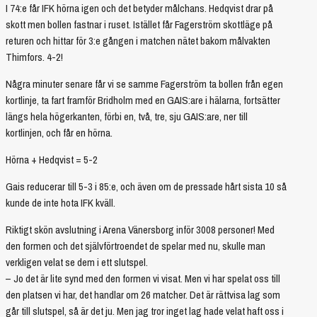
I 74:e får IFK hörna igen och det betyder målchans. Hedqvist drar på
skott men bollen fastnar i ruset. Istället får Fagerström skottläge på
returen och hittar för 3:e gången i matchen nätet bakom målvakten
Thimfors. 4-2!
Några minuter senare får vi se samme Fagerström ta bollen från egen
kortlinje, ta fart framför Bridholm med en GAIS:are i hälarna, fortsätter
längs hela högerkanten, förbi en, två, tre, sju GAIS:are, ner till
kortlinjen, och får en hörna.
Hörna + Hedqvist = 5-2
Gais reducerar till 5-3 i 85:e, och även om de pressade hårt sista 10 så
kunde de inte hota IFK kväll.
Riktigt skön avslutning i Arena Vänersborg inför 3008 personer! Med
den formen och det självförtroendet de spelar med nu, skulle man
verkligen velat se dem i ett slutspel.
– Jo det är lite synd med den formen vi visat. Men vi har spelat oss till
den platsen vi har, det handlar om 26 matcher. Det är rättvisa lag som
går till slutspel, så är det ju. Men jag tror inget lag hade velat haft oss i