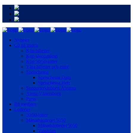
Nyheter
Gå på match
Köp biljetter
Köp säsongskort
Köp 50/50-lotter
Våra biljetter och entré
Spelschema
Spelschema Dam
Spelschema Herr
Supporterklubben Älgarna
Arena Vänersborg
Press
Bli medlem
Lotterier
50/50-lotter
Månadslotteriet 5050
Månadslotteriet 5050
Vinstplan