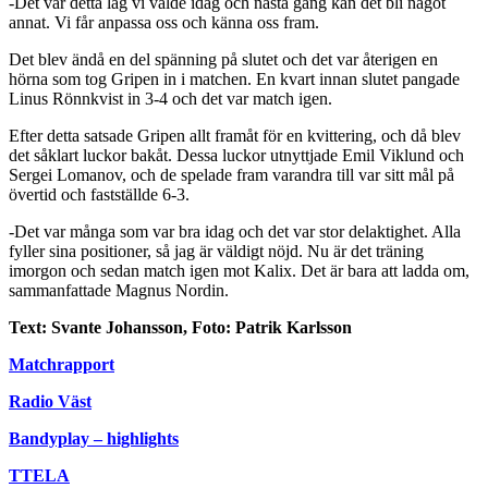
-Det var detta lag vi valde idag och nästa gång kan det bli något
annat. Vi får anpassa oss och känna oss fram.
Det blev ändå en del spänning på slutet och det var återigen en
hörna som tog Gripen in i matchen. En kvart innan slutet pangade
Linus Rönnkvist in 3-4 och det var match igen.
Efter detta satsade Gripen allt framåt för en kvittering, och då blev
det såklart luckor bakåt. Dessa luckor utnyttjade Emil Viklund och
Sergei Lomanov, och de spelade fram varandra till var sitt mål på
övertid och fastställde 6-3.
-Det var många som var bra idag och det var stor delaktighet. Alla
fyller sina positioner, så jag är väldigt nöjd. Nu är det träning
imorgon och sedan match igen mot Kalix. Det är bara att ladda om,
sammanfattade Magnus Nordin.
Text: Svante Johansson, Foto: Patrik Karlsson
Matchrapport
Radio Väst
Bandyplay – highlights
TTELA