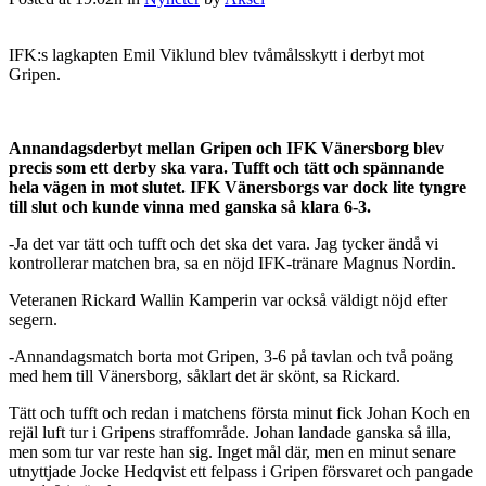
IFK:s lagkapten Emil Viklund blev tvåmålsskytt i derbyt mot
Gripen.
Annandagsderbyt mellan Gripen och IFK Vänersborg blev
precis som ett derby ska vara. Tufft och tätt och spännande
hela vägen in mot slutet. IFK Vänersborgs var dock lite tyngre
till slut och kunde vinna med ganska så klara 6-3.
-Ja det var tätt och tufft och det ska det vara. Jag tycker ändå vi
kontrollerar matchen bra, sa en nöjd IFK-tränare Magnus Nordin.
Veteranen Rickard Wallin Kamperin var också väldigt nöjd efter
segern.
-Annandagsmatch borta mot Gripen, 3-6 på tavlan och två poäng
med hem till Vänersborg, såklart det är skönt, sa Rickard.
Tätt och tufft och redan i matchens första minut fick Johan Koch en
rejäl luft tur i Gripens straffområde. Johan landade ganska så illa,
men som tur var reste han sig. Inget mål där, men en minut senare
utnyttjade Jocke Hedqvist ett felpass i Gripen försvaret och pangade