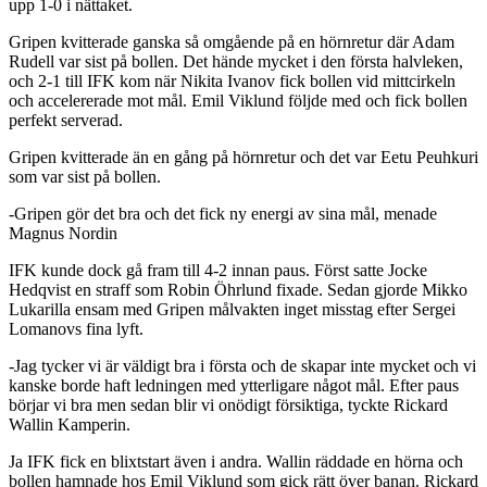
upp 1-0 i nättaket.
Gripen kvitterade ganska så omgående på en hörnretur där Adam
Rudell var sist på bollen. Det hände mycket i den första halvleken,
och 2-1 till IFK kom när Nikita Ivanov fick bollen vid mittcirkeln
och accelererade mot mål. Emil Viklund följde med och fick bollen
perfekt serverad.
Gripen kvitterade än en gång på hörnretur och det var Eetu Peuhkuri
som var sist på bollen.
-Gripen gör det bra och det fick ny energi av sina mål, menade
Magnus Nordin
IFK kunde dock gå fram till 4-2 innan paus. Först satte Jocke
Hedqvist en straff som Robin Öhrlund fixade. Sedan gjorde Mikko
Lukarilla ensam med Gripen målvakten inget misstag efter Sergei
Lomanovs fina lyft.
-Jag tycker vi är väldigt bra i första och de skapar inte mycket och vi
kanske borde haft ledningen med ytterligare något mål. Efter paus
börjar vi bra men sedan blir vi onödigt försiktiga, tyckte Rickard
Wallin Kamperin.
Ja IFK fick en blixtstart även i andra. Wallin räddade en hörna och
bollen hamnade hos Emil Viklund som gick rätt över banan. Rickard