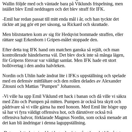
Wallin följde med och väntade bara på Viklunds frispelning, men
istället blev Emil neddragen och det blev straff för IFK.
-Emil har redan passat till mitt enda mål i år, och han tyckte det
räckte att jag gör ett per säsong, sa Rickard och skrattade.
Men blixtstarten kom av sig för Hedqvist bommade straffen, eller
rättare sagt Erkenborn i Gripen-målet stoppade den.
Efter detta tog IFK hand om matchen ganska så rejält, och man
kontrollerade händelserna väl. Det blev dock inte så många lägen,
för Gripens försvar var väldigt samlat. Men IFK hade ett stort
bollövertag i den andra halvleken.
Nordin och Uhlin hade ändrat lite i IFK:s uppställning och spelade
med en defensiv mittfältare och den rollen delades av Alexander
Zitouni och Mattias ”Pumpen” Johansson.
-Vi ville ha upp Emil Viklund ett hack i banan och då ville vi säkra
med Zito och Pumpen på mitten. Pumpen är också bra skytt och
pådrivare så vi ville gärna ha med honom. Med Emil lite högre upp
så har vi fyra väldigt offensiva hot, och därutöver också två
offensiva halvor, förklarade Magnus Nordin, som också menade att
det kan bli ändringar i denna laguppställning.