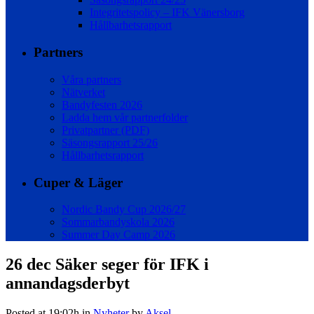
Integritetspolicy – IFK Vänersborg
Hållbarhetsrapport
Partners
Våra partners
Nätverket
Bandyfesten 2026
Ladda hem vår partnerfolder
Privatpartner (PDF)
Säsongsrapport 25/26
Hållbarhetsrapport
Cuper & Läger
Nordic Bandy Cup 2026/27
Sommarbandyskola 2026
Summer Day Camp 2026
26 dec
Säker seger för IFK i
annandagsderbyt
Posted at 19:02h
in
Nyheter
by
Aksel