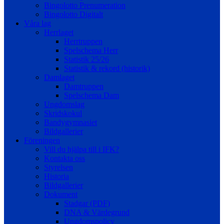
Bingolotto Prenumeration
Bingolotto Digitalt
Våra lag
Herrlaget
Herrtruppen
Spelschema Herr
Statistik 25/26
Statistik & rekord (historik)
Damlaget
Damtruppen
Spelschema Dam
Ungdomslag
Skridskokul
Bandygymnasiet
Bildgallerier
Föreningen
Vill du hjälpa till i IFK?
Kontakta oss
Styrelsen
Historia
Bildgallerier
Dokument
Stadgar (PDF)
DNA & Värdegrund
Ungdomspolicy