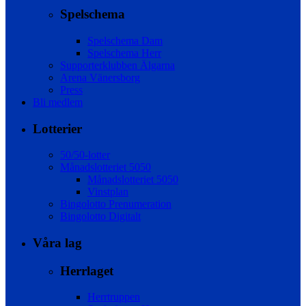
Spelschema
Spelschema Dam
Spelschema Herr
Supporterklubben Älgarna
Arena Vänersborg
Press
Bli medlem
Lotterier
50/50-lotter
Månadslotteriet 5050
Månadslotteriet 5050
Vinstplan
Bingolotto Prenumeration
Bingolotto Digitalt
Våra lag
Herrlaget
Herrtruppen