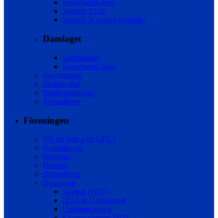
Spelschema Herr
Statistik 25/26
Statistik & rekord (historik)
Damlaget
Damtruppen
Spelschema Dam
Ungdomslag
Skridskokul
Bandygymnasiet
Bildgallerier
Föreningen
Vill du hjälpa till i IFK?
Kontakta oss
Styrelsen
Historia
Bildgallerier
Dokument
Stadgar (PDF)
DNA & Värdegrund
Ungdomspolicy
Säsongsrapport 24/25