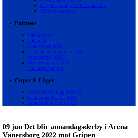
Integritetspolicy – IFK Vänersborg
Hållbarhetsrapport
Partners
Våra partners
Nätverket
Bandyfesten 2026
Ladda hem vår partnerfolder
Privatpartner (PDF)
Säsongsrapport 25/26
Hållbarhetsrapport
Cuper & Läger
Nordic Bandy Cup 2026/27
Sommarbandyskola 2026
Summer Day Camp 2026
09 jun
Det blir annandagsderby i Arena
Vänersborg 2022 mot Gripen