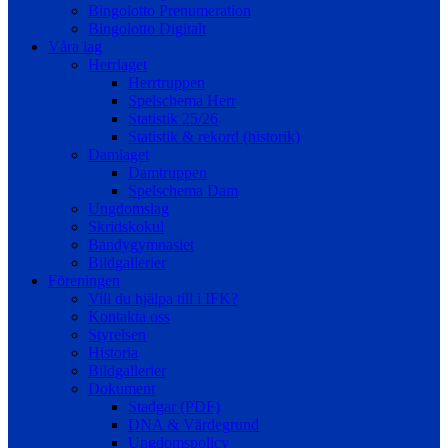
Bingolotto Prenumeration
Bingolotto Digitalt
Våra lag
Herrlaget
Herrtruppen
Spelschema Herr
Statistik 25/26
Statistik & rekord (historik)
Damlaget
Damtruppen
Spelschema Dam
Ungdomslag
Skridskokul
Bandygymnasiet
Bildgallerier
Föreningen
Vill du hjälpa till i IFK?
Kontakta oss
Styrelsen
Historia
Bildgallerier
Dokument
Stadgar (PDF)
DNA & Värdegrund
Ungdomspolicy