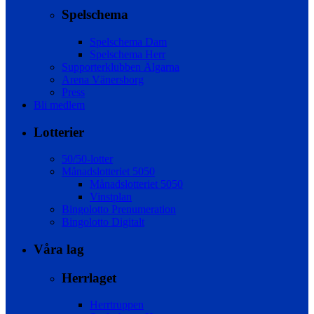
Spelschema
Spelschema Dam
Spelschema Herr
Supporterklubben Älgarna
Arena Vänersborg
Press
Bli medlem
Lotterier
50/50-lotter
Månadslotteriet 5050
Månadslotteriet 5050
Vinstplan
Bingolotto Prenumeration
Bingolotto Digitalt
Våra lag
Herrlaget
Herrtruppen