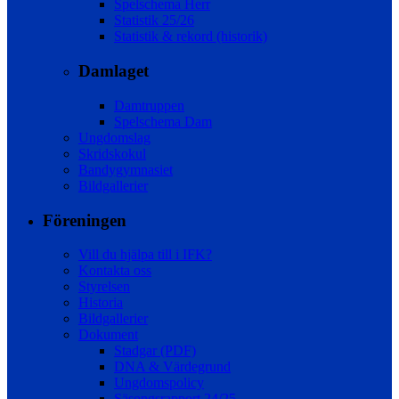
Spelschema Herr
Statistik 25/26
Statistik & rekord (historik)
Damlaget
Damtruppen
Spelschema Dam
Ungdomslag
Skridskokul
Bandygymnasiet
Bildgallerier
Föreningen
Vill du hjälpa till i IFK?
Kontakta oss
Styrelsen
Historia
Bildgallerier
Dokument
Stadgar (PDF)
DNA & Värdegrund
Ungdomspolicy
Säsongsrapport 24/25