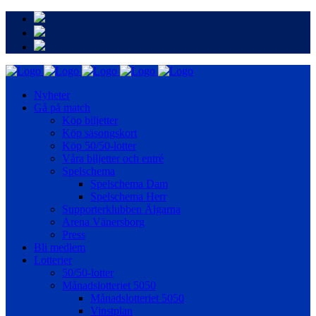
Nyheter
Gå på match
Köp biljetter
Köp säsongskort
Köp 50/50-lotter
Våra biljetter och entré
Spelschema
Spelschema Dam
Spelschema Herr
Supporterklubben Älgarna
Arena Vänersborg
Press
Bli medlem
Lotterier
50/50-lotter
Månadslotteriet 5050
Månadslotteriet 5050
Vinstplan