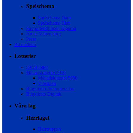
Spelschema
Spelschema Dam
Spelschema Herr
Supporterklubben Älgarna
Arena Vänersborg
Press
Bli medlem
Lotterier
50/50-lotter
Månadslotteriet 5050
Månadslotteriet 5050
Vinstplan
Bingolotto Prenumeration
Bingolotto Digitalt
Våra lag
Herrlaget
Herrtruppen