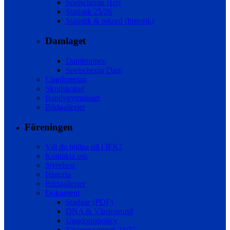
Spelschema Herr
Statistik 25/26
Statistik & rekord (historik)
Damlaget
Damtruppen
Spelschema Dam
Ungdomslag
Skridskokul
Bandygymnasiet
Bildgallerier
Föreningen
Vill du hjälpa till i IFK?
Kontakta oss
Styrelsen
Historia
Bildgallerier
Dokument
Stadgar (PDF)
DNA & Värdegrund
Ungdomspolicy
Säsongsrapport 24/25