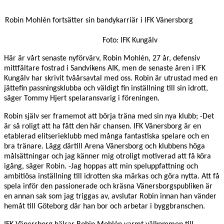
Robin Mohlén fortsätter sin bandykarriär i IFK Vänersborg
Foto: IFK Kungälv
Här är vårt senaste nyförvärv, Robin Mohlén, 27 år, defensiv
mittfältare fostrad i Sandvikens AIK, men de senaste åren i IFK
Kungälv har skrivit tvåårsavtal med oss. Robin är utrustad med en
jättefin passningsklubba och väldigt fin inställning till sin idrott,
säger Tommy Hjert spelaransvarig i föreningen.
Robin själv ser framemot att börja träna med sin nya klubb; -Det
är så roligt att ha fått den här chansen. IFK Vänersborg är en
etablerad elitserieklubb med många fantastiska spelare och en
bra tränare. Lägg därtill Arena Vänersborg och klubbens höga
målsättningar och jag känner mig otroligt motiverad att få köra
igång, säger Robin.
-Jag hoppas att min speluppfattning och
ambitiösa inställning till idrotten ska märkas och göra nytta. Att få
spela inför den passionerade och kräsna Vänersborgspubliken är
en annan sak som jag triggas av, avslutar Robin innan han vänder
hemåt till Göteborg där han bor och arbetar i byggbranschen.