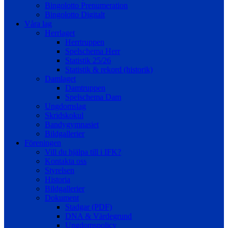
Bingolotto Prenumeration
Bingolotto Digitalt
Våra lag
Herrlaget
Herrtruppen
Spelschema Herr
Statistik 25/26
Statistik & rekord (historik)
Damlaget
Damtruppen
Spelschema Dam
Ungdomslag
Skridskokul
Bandygymnasiet
Bildgallerier
Föreningen
Vill du hjälpa till i IFK?
Kontakta oss
Styrelsen
Historia
Bildgallerier
Dokument
Stadgar (PDF)
DNA & Värdegrund
Ungdomspolicy