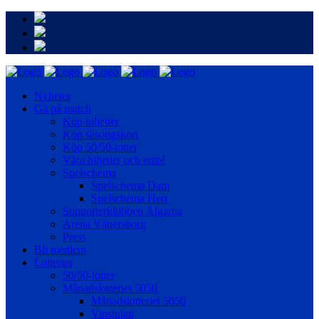
Nyheter
Gå på match
Köp biljetter
Köp säsongskort
Köp 50/50-lotter
Våra biljetter och entré
Spelschema
Spelschema Dam
Spelschema Herr
Supporterklubben Älgarna
Arena Vänersborg
Press
Bli medlem
Lotterier
50/50-lotter
Månadslotteriet 5050
Månadslotteriet 5050
Vinstplan