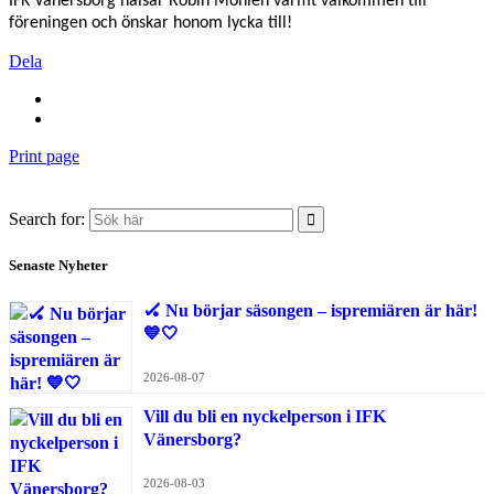
IFK Vänersborg hälsar Robin Mohlén varmt välkommen till
föreningen och önskar honom lycka till!
Dela
Print page
Search for:
Senaste Nyheter
🏑 Nu börjar säsongen – ispremiären är här!
💙🤍
2026-08-07
Vill du bli en nyckelperson i IFK
Vänersborg?
2026-08-03