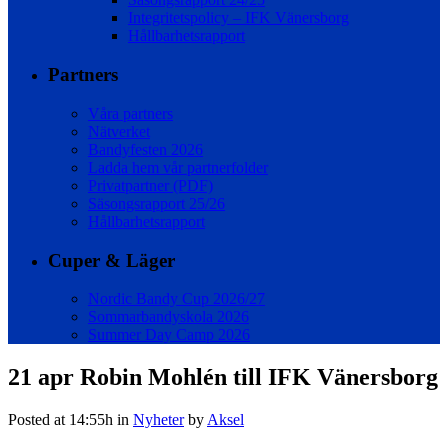
Integritetspolicy – IFK Vänersborg
Hållbarhetsrapport
Partners
Våra partners
Nätverket
Bandyfesten 2026
Ladda hem vår partnerfolder
Privatpartner (PDF)
Säsongsrapport 25/26
Hållbarhetsrapport
Cuper & Läger
Nordic Bandy Cup 2026/27
Sommarbandyskola 2026
Summer Day Camp 2026
21 apr
Robin Mohlén till IFK Vänersborg
Posted at 14:55h
in
Nyheter
by
Aksel