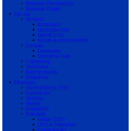
Bingolotto Prenumeration
Bingolotto Digitalt
Våra lag
Herrlaget
Herrtruppen
Spelschema Herr
Statistik 25/26
Statistik & rekord (historik)
Damlaget
Damtruppen
Spelschema Dam
Ungdomslag
Skridskokul
Bandygymnasiet
Bildgallerier
Föreningen
Vill du hjälpa till i IFK?
Kontakta oss
Styrelsen
Historia
Bildgallerier
Dokument
Stadgar (PDF)
DNA & Värdegrund
Ungdomspolicy