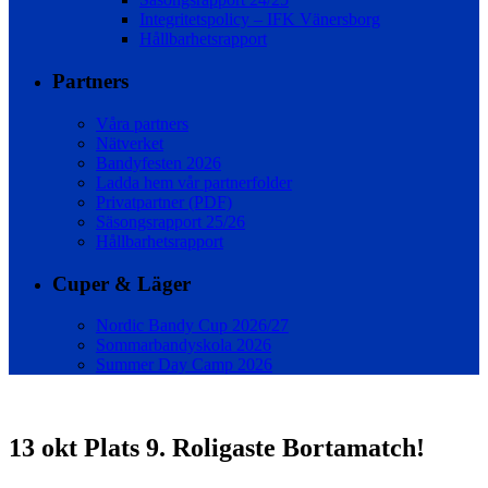
Integritetspolicy – IFK Vänersborg
Hållbarhetsrapport
Partners
Våra partners
Nätverket
Bandyfesten 2026
Ladda hem vår partnerfolder
Privatpartner (PDF)
Säsongsrapport 25/26
Hållbarhetsrapport
Cuper & Läger
Nordic Bandy Cup 2026/27
Sommarbandyskola 2026
Summer Day Camp 2026
13 okt
Plats 9. Roligaste Bortamatch!