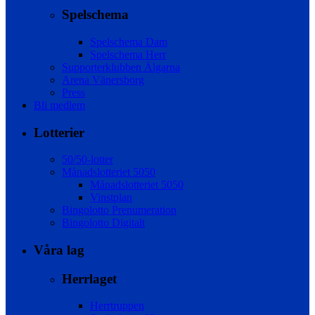
Spelschema
Spelschema Dam
Spelschema Herr
Supporterklubben Älgarna
Arena Vänersborg
Press
Bli medlem
Lotterier
50/50-lotter
Månadslotteriet 5050
Månadslotteriet 5050
Vinstplan
Bingolotto Prenumeration
Bingolotto Digitalt
Våra lag
Herrlaget
Herrtruppen