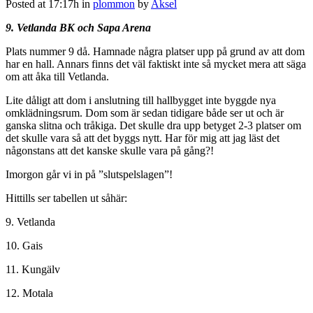
Posted at 17:17h
in
plommon
by
Aksel
9. Vetlanda BK och Sapa Arena
Plats nummer 9 då. Hamnade några platser upp på grund av att dom
har en hall. Annars finns det väl faktiskt inte så mycket mera att säga
om att åka till Vetlanda.
Lite dåligt att dom i anslutning till hallbygget inte byggde nya
omklädningsrum. Dom som är sedan tidigare både ser ut och är
ganska slitna och tråkiga. Det skulle dra upp betyget 2-3 platser om
det skulle vara så att det byggs nytt. Har för mig att jag läst det
någonstans att det kanske skulle vara på gång?!
Imorgon går vi in på ”slutspelslagen”!
Hittills ser tabellen ut såhär:
9. Vetlanda
10. Gais
11. Kungälv
12. Motala