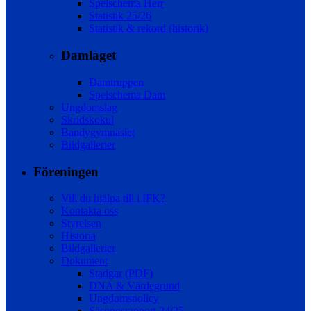
Spelschema Herr
Statistik 25/26
Statistik & rekord (historik)
Damlaget
Damtruppen
Spelschema Dam
Ungdomslag
Skridskokul
Bandygymnasiet
Bildgallerier
Föreningen
Vill du hjälpa till i IFK?
Kontakta oss
Styrelsen
Historia
Bildgallerier
Dokument
Stadgar (PDF)
DNA & Värdegrund
Ungdomspolicy
Säsongsrapport 24/25