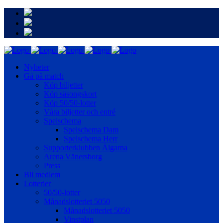
Nyheter
Gå på match
Köp biljetter
Köp säsongskort
Köp 50/50-lotter
Våra biljetter och entré
Spelschema
Spelschema Dam
Spelschema Herr
Supporterklubben Älgarna
Arena Vänersborg
Press
Bli medlem
Lotterier
50/50-lotter
Månadslotteriet 5050
Månadslotteriet 5050
Vinstplan