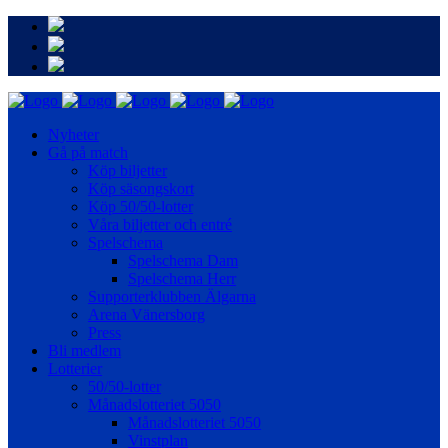
Nyheter
Gå på match
Köp biljetter
Köp säsongskort
Köp 50/50-lotter
Våra biljetter och entré
Spelschema
Spelschema Dam
Spelschema Herr
Supporterklubben Älgarna
Arena Vänersborg
Press
Bli medlem
Lotterier
50/50-lotter
Månadslotteriet 5050
Månadslotteriet 5050
Vinstplan