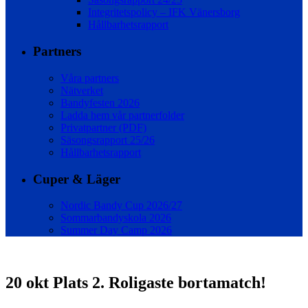
Integritetspolicy – IFK Vänersborg
Hållbarhetsrapport
Partners
Våra partners
Nätverket
Bandyfesten 2026
Ladda hem vår partnerfolder
Privatpartner (PDF)
Säsongsrapport 25/26
Hållbarhetsrapport
Cuper & Läger
Nordic Bandy Cup 2026/27
Sommarbandyskola 2026
Summer Day Camp 2026
20 okt
Plats 2. Roligaste bortamatch!