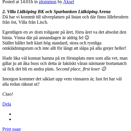
Posted at 14:01h
in
plommon
by
Aksel
2. Villa Lidköping BK och Sparbanken Lidköping Arena
Då har vi kommit till silverplatsen på listan och där finns lillebrodern
från öst, Villa från Lisch.
Egentligen en av dom roligaste på året, förra året va det absolut den
bästa. Vinna där på annandagen är aldrig fel 😉
Stället håller helt klart hög standard, stora och rymliga
omklädningsrum och inte allt för långt att släpa på alla grejer heller!
Hade lika väl kunnat hamna på en förstaplats men som alla vet, man
gillar ju att åka buss och detta är faktiskt våran närmaste bortamatch
så fick det bli en andra plats.
Second place, first loser 😉
Imorgon kommer det såklart upp vem vinnaren är, fast fet har väl
alla redan räknat ut?
Ciao!
Dela
Print page