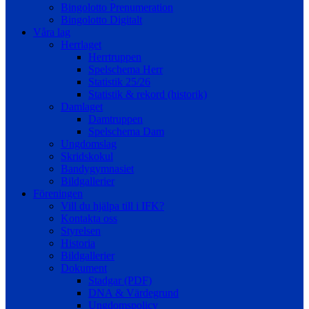
Bingolotto Prenumeration
Bingolotto Digitalt
Våra lag
Herrlaget
Herrtruppen
Spelschema Herr
Statistik 25/26
Statistik & rekord (historik)
Damlaget
Damtruppen
Spelschema Dam
Ungdomslag
Skridskokul
Bandygymnasiet
Bildgallerier
Föreningen
Vill du hjälpa till i IFK?
Kontakta oss
Styrelsen
Historia
Bildgallerier
Dokument
Stadgar (PDF)
DNA & Värdegrund
Ungdomspolicy