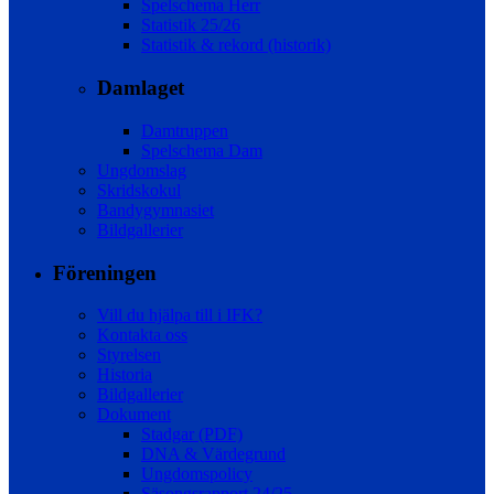
Spelschema Herr
Statistik 25/26
Statistik & rekord (historik)
Damlaget
Damtruppen
Spelschema Dam
Ungdomslag
Skridskokul
Bandygymnasiet
Bildgallerier
Föreningen
Vill du hjälpa till i IFK?
Kontakta oss
Styrelsen
Historia
Bildgallerier
Dokument
Stadgar (PDF)
DNA & Värdegrund
Ungdomspolicy
Säsongsrapport 24/25