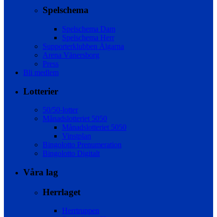
Spelschema
Spelschema Dam
Spelschema Herr
Supporterklubben Älgarna
Arena Vänersborg
Press
Bli medlem
Lotterier
50/50-lotter
Månadslotteriet 5050
Månadslotteriet 5050
Vinstplan
Bingolotto Prenumeration
Bingolotto Digitalt
Våra lag
Herrlaget
Herrtruppen