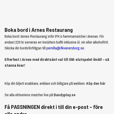
Boka bord i Arnes Restaurang
Boka bord i Arnes Restaurang inför IFK:s hemmamatcher i Arenan. För
endast 220 kr serveras en trerätters buffé inklusive öl, vin eller alkoholfritt.
Skicka din bordsförfrågan till
pernilla@ifkvanersborg.se
.
Efterfest i Arnes med direktsänt val till SM-slutspelet ikväll – så
stanna kvar!
Köp din biljett snabbare, enklare och billigare på webben.
Köp den här
Se alla elitseriens matcher live på
Bandyplay.se
Få PASSNINGEN direkt i till din e-post – före