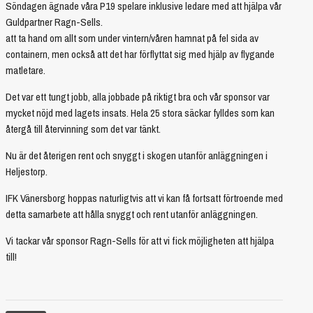
Söndagen ägnade våra P19 spelare inklusive ledare med att hjälpa vår
Guldpartner Ragn-Sells.
att ta hand om allt som under vintern/våren hamnat på fel sida av
containern, men också att det har förflyttat sig med hjälp av flygande
matletare.
Det var ett tungt jobb, alla jobbade på riktigt bra och vår sponsor var
mycket nöjd med lagets insats. Hela 25 stora säckar fylldes som kan
återgå till återvinning som det var tänkt.
Nu är det återigen rent och snyggt i skogen utanför anläggningen i
Heljestorp.
IFK Vänersborg hoppas naturligtvis att vi kan få fortsatt förtroende med
detta samarbete att hålla snyggt och rent utanför anläggningen.
Vi tackar vår sponsor Ragn-Sells för att vi fick möjligheten att hjälpa
till!