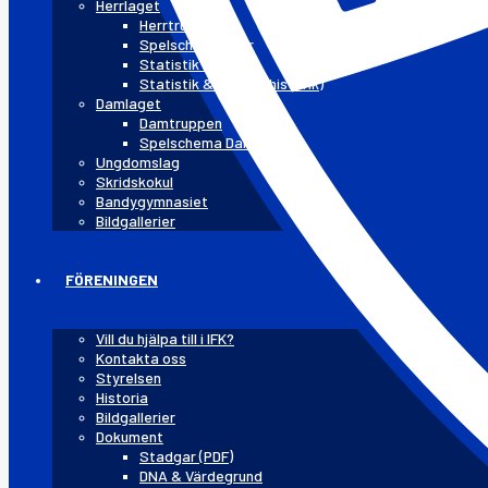
Herrlaget
Herrtruppen
Spelschema Herr
Statistik 25/26
Statistik & rekord (historik)
Damlaget
Damtruppen
Spelschema Dam
Ungdomslag
Skridskokul
Bandygymnasiet
Bildgallerier
FÖRENINGEN
Vill du hjälpa till i IFK?
Kontakta oss
Styrelsen
Historia
Bildgallerier
Dokument
Stadgar (PDF)
DNA & Värdegrund