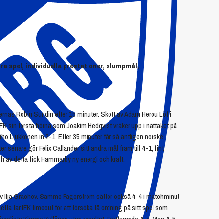
ra spel, individuella prestationer, slumpmål,
sternas Robin Sundin efter 15 minuter. Skott av Adam Herou Löf i
FK sin första hörna som Joakim Hedqvist vräker upp i nättaket på
ho Liukkonen in 2-1. Efter 35 minuter får så äntligen norske
r senare gör Felix Callander sitt andra mål fram till 4-1, fint
ch av detta fick Hammarby ny energi och kraft.
 av Ilja Grachev. Samme Fagerström sätter också 4-4 i matchminut
tta tar IFK timeout för att försöka få ordning på sitt spel som
 överlista Kimmo Kyllönen utan resultat. Fortfarande 4-4. Men 4-5