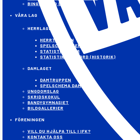
BINGOLOTTO DIGITALT
VÅRA LAG
HERRLAGET
HERRTRUPPEN
SPELSCHEMA HERR
STATISTIK 25/26
STATISTIK & REKORD (HISTORIK)
DAMLAGET
DAMTRUPPEN
SPELSCHEMA DAM
UNGDOMSLAG
SKRIDSKOKUL
BANDYGYMNASIET
BILDGALLERIER
FÖRENINGEN
VILL DU HJÄLPA TILL I IFK?
KONTAKTA OSS