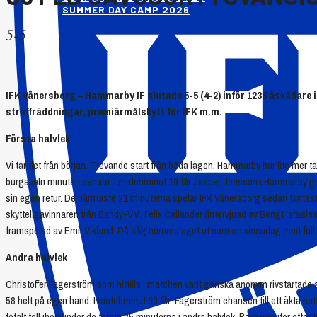
SUMMER DAY CAMP 2026
5-5
IFK Vänersborg – Hammarby IF slutade 5-5 (4-2) inför 1236 åskådare i
straffräddningar, premiärmålskytt för IFK m.m.
Första halvlek
Vi tar det från början. Trevande start från båda lagen. Hammarby har lite mer t
burgaveln minuten senare. I matchminut 19 får Jesper Jonsson i Hammarby gansk
sin egen retur. De närmaste 21 minuterna spelar IFK Vänersborg sedan fantastis
skytteligavinnaren från Bandy-VM, Felix Callander (intervjuad av Bengt Israelsson 
framspelad av Emil Viklund. Då såg hemmalaget ut som ett vinnarlag med full k
Andra halvlek
Christoffer Fagerström som hittills i matchen varit ganska anonym rivstartad
58 helt på egen hand. I matchminut 60 får Fagerström chansen till ett äkta hatt
totalt föll ihop under de första 25 minuterna i andra halvlek. Bara minuter ef