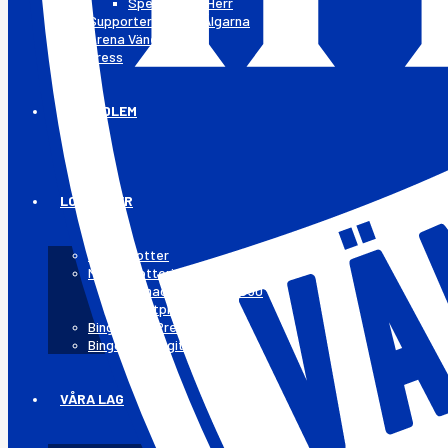
Spelschema Herr
Supporterklubben Älgarna
Arena Vänersborg
Press
BLI MEDLEM
LOTTERIER
50/50-lotter
Månadslotteriet 5050
Månadslotteriet 5050
Vinstplan
Bingolotto Prenumeration
Bingolotto Digitalt
VÅRA LAG