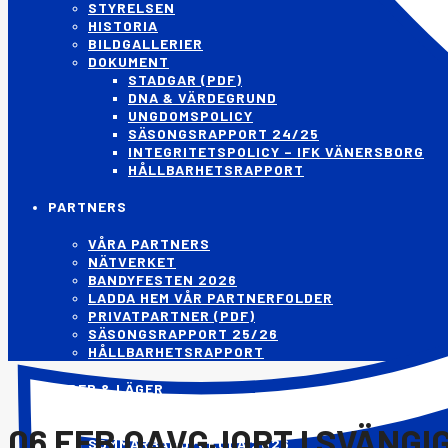
STYRELSEN
HISTORIA
BILDGALLERIER
DOKUMENT
STADGAR (PDF)
DNA & VÄRDEGRUND
UNGDOMSPOLICY
SÄSONGSRAPPORT 24/25
INTEGRITETSPOLICY – IFK VÄNERSBORG
HÅLLBARHETSRAPPORT
PARTNERS
VÅRA PARTNERS
NÄTVERKET
BANDYFESTEN 2026
LADDA HEM VÅR PARTNERFOLDER
PRIVATPARTNER (PDF)
SÄSONGSRAPPORT 25/26
HÅLLBARHETSRAPPORT
CUPER & LÄGER
NORDIC BANDY CUP 2026/27
06 FEB
OAVGJORT I SVÄNGI
SOMMARBANDYSKOLA 2026