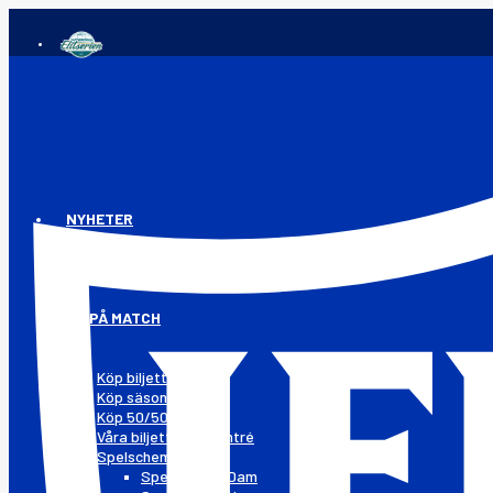
NYHETER
GÅ PÅ MATCH
Köp biljetter
Köp säsongskort
Köp 50/50-lotter
Våra biljetter och entré
Spelschema
Spelschema Dam