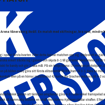
 Arena Vänersborg ikväll. En match med skiftningar, bra spel, mindre b
ag i spelet första kvarten. Efter detta öppnar matchen upp sig. Stolpskott av gä
a enkelt tråckla sig i genom och skjuta 0-1 till gästerna. Matchminut 20 får I
kt fin bandy och gör 3 raka mål. På sin tredje hörna i 34 minuten prickskjuter Ju
på bilden ovan) göra sitt första elitseriemål för IFK fram till 3-1. Bara tre minute
ontroll. Men på en hörna i matchminut 42 kunde Ilja Grachev reducera till 4-2 o
e andra halvlek genom att tämligen omgående göra 4-3 i snäv vinkel framspelad
rick då Hammarby tilldöms en straff. Men Kimmo Kyllönen räddar straffen. Efter de
ter timeouten får Hammarby återigen straffslag. Denna gång försöker Adam Gilljam