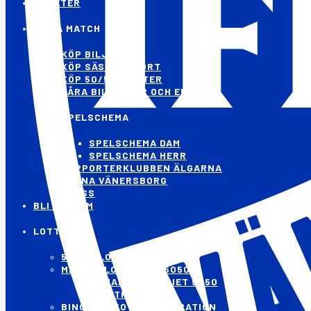
NYHETER
GÅ PÅ MATCH
KÖP BILJETTER
KÖP SÄSONGSKORT
KÖP 50/50-LOTTER
VÅRA BILJETTER OCH ENTRÉ
SPELSCHEMA
SPELSCHEMA DAM
SPELSCHEMA HERR
SUPPORTERKLUBBEN ÄLGARNA
ARENA VÄNERSBORG
PRESS
BLI MEDLEM
LOTTERIER
50/50-LOTTER
MÅNADSLOTTERIET 5050
MÅNADSLOTTERIET 5050
VINSTPLAN
BINGOLOTTO PRENUMERATION