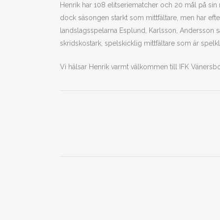
Henrik har 108 elitseriematcher och 20 mål på sin m
dock säsongen starkt som mittfältare, men har eft
landslagsspelarna Esplund, Karlsson, Andersson s
skridskostark, spelskicklig mittfältare som är s
Vi hälsar Henrik varmt välkommen till IFK Vänersb