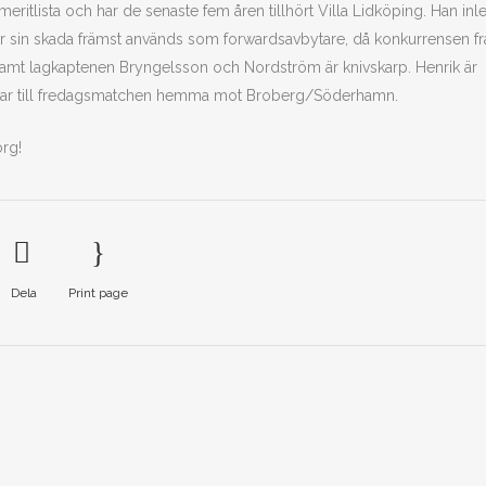
eritlista och har de senaste fem åren tillhört Villa Lidköping. Han in
er sin skada främst används som forwardsavbytare, då konkurrensen fr
amt lagkaptenen Bryngelsson och Nordström är knivskarp. Henrik är
pelklar till fredagsmatchen hemma mot Broberg/Söderhamn.
org!
Dela
Print page