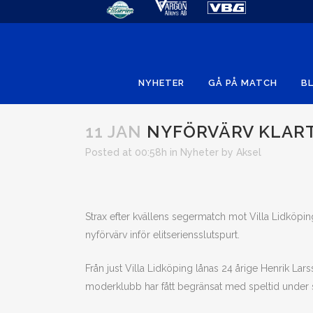
NYHETER
GÅ PÅ MATCH
BL
11 JAN
NYFÖRVÄRV KLART
Posted at 00:58h
in
Nyheter
by
Aksel
Strax efter kvällens segermatch mot Villa Lidköpi
nyförvärv inför elitseriensslutspurt.
Från just Villa Lidköping lånas 24 årige Henrik L
moderklubb har fått begränsat med speltid under s