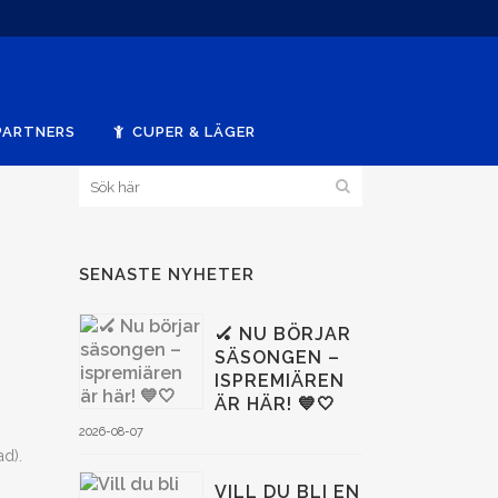
PARTNERS
CUPER & LÄGER
SENASTE NYHETER
🏑 NU BÖRJAR
SÄSONGEN –
ISPREMIÄREN
ÄR HÄR! 💙🤍
2026-08-07
ad).
VILL DU BLI EN