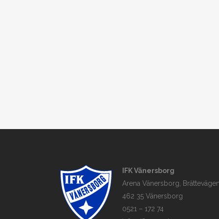
IFK Vänersborg
Arena Vänersborg, Brättevägen
462 35 Vänersborg
0521 – 172 74