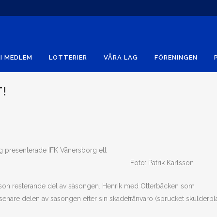
I MEDLEM
LOTTERIER
VÅRA LAG
FÖRENINGEN
!
ng presenterade IFK Vänersborg ett
Foto: Patrik Karlsson
arsson resterande del av säsongen. Henrik med Otterbäcken som
enare delen av säsongen efter sin skadefrånvaro (sprucket skulderbl