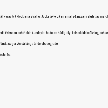
, varav två klockrena straffar. Jocke åkte på en smäll på näsan i slutet av mat
rik Eriksson och Robin Lundqvist hade ett härligt flyt i sin skridskoåkning och an
 första seger. Än så länge är de obesegrade.
ästerås.