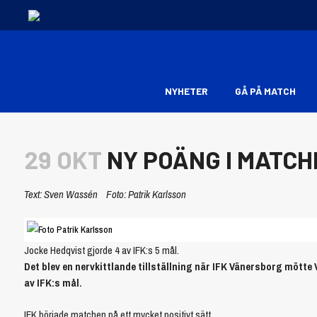
NYHETER
GÅ PÅ MATCH
29 OKT
NY POÄNG I MATC
Text: Sven Wassén Foto: Patrik Karlsson
Jocke Hedqvist gjorde 4 av IFK:s 5 mål.
Det blev en nervkittlande tillställning när IFK Vänersborg mötte
av IFK:s mål.
IFK började matchen på ett mycket positivt sätt.