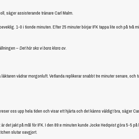
oll, säger assisterande tränare Carl Malm.
beveklig. 1-0 i tionde minuten. Efter 25 minuter börjar IFK tappa lite och på två m
tällningen –
Det här ska vi bara klara av
.
ktaren vädrar morgonluft. Vetlanda replikerar snabbt tre minuter senare, och t
 reser oss upp hela tiden och visar ett hjärta och det känns väldigt bra, säger Ca
 är det jakt på mål för IFK. I den 89:e minuten kunde Jocke Hedqvist göra 5-5 på 
tchen slutar oavgjort.