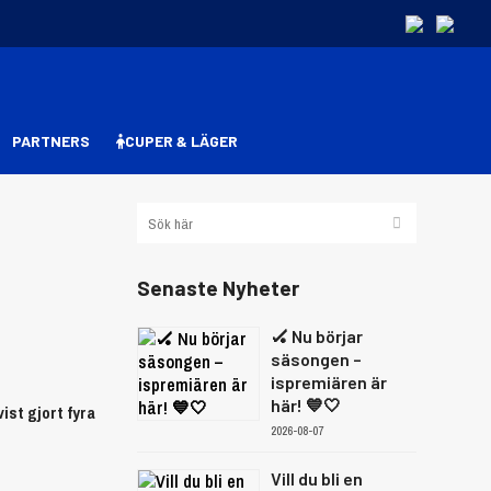
PARTNERS
CUPER & LÄGER
Senaste Nyheter
🏑 Nu börjar
säsongen –
ispremiären är
här! 💙🤍
ist gjort fyra
2026-08-07
Vill du bli en