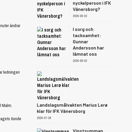
nyckelperson i IFK
Vänersborg?
2026-08-03
inuter ändrar
I sorg och
tacksamhet:
Gunnar
Andersson har
lämnat oss
2026-08-02
ar ledningen
Landslagsmålvakten Marius Lerø
rl Malm.
klar för IFK Vänersborg
lagets tionde
2026-07-28
Vinstsumman