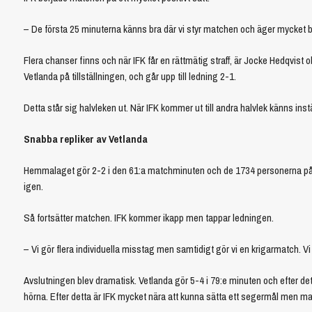
– De första 25 minuterna känns bra där vi styr matchen och äger mycket b
Flera chanser finns och när IFK får en rättmätig straff, är Jocke Hedqvist o
Vetlanda på tillställningen, och går upp till ledning 2-1.
Detta står sig halvleken ut. När IFK kommer ut till andra halvlek känns ins
Snabba repliker av Vetlanda
Hemmalaget gör 2-2 i den 61:a matchminuten och de 1734 personerna på lä
igen.
Så fortsätter matchen. IFK kommer ikapp men tappar ledningen.
– Vi gör flera individuella misstag men samtidigt gör vi en krigarmatch. Vi
Avslutningen blev dramatisk. Vetlanda gör 5-4 i 79:e minuten och efter det
hörna. Efter detta är IFK mycket nära att kunna sätta ett segermål men ma