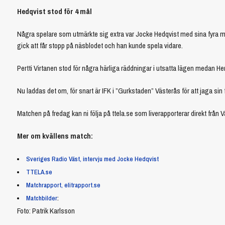
Hedqvist stod för 4 mål
Några spelare som utmärkte sig extra var Jocke Hedqvist med sina fyra mål
gick att får stopp på näsblodet och han kunde spela vidare.
Pertti Virtanen stod för några härliga räddningar i utsatta lägen medan Hen
Nu laddas det om, för snart är IFK i ”Gurkstaden” Västerås för att jaga sin
Matchen på fredag kan ni följa på ttela.se som liverapporterar direkt från V
Mer om kvällens match:
Sveriges Radio Väst, intervju med Jocke Hedqvist
TTELA.se
Matchrapport, elitrapport.se
Matchbilder
:
Foto: Patrik Karlsson