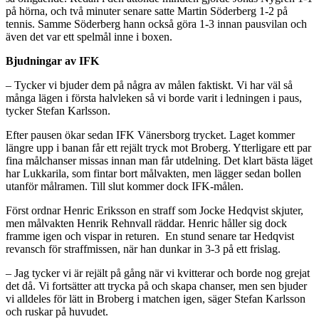
på hörna, och två minuter senare satte Martin Söderberg 1-2 på
tennis. Samme Söderberg hann också göra 1-3 innan pausvilan och
även det var ett spelmål inne i boxen.
Bjudningar av IFK
– Tycker vi bjuder dem på några av målen faktiskt. Vi har väl så
många lägen i första halvleken så vi borde varit i ledningen i paus,
tycker Stefan Karlsson.
Efter pausen ökar sedan IFK Vänersborg trycket. Laget kommer
längre upp i banan får ett rejält tryck mot Broberg. Ytterligare ett par
fina målchanser missas innan man får utdelning. Det klart bästa läget
har Lukkarila, som fintar bort målvakten, men lägger sedan bollen
utanför målramen. Till slut kommer dock IFK-målen.
Först ordnar Henric Eriksson en straff som Jocke Hedqvist skjuter,
men målvakten Henrik Rehnvall räddar. Henric håller sig dock
framme igen och vispar in returen. En stund senare tar Hedqvist
revansch för straffmissen, när han dunkar in 3-3 på ett frislag.
– Jag tycker vi är rejält på gång när vi kvitterar och borde nog grejat
det då. Vi fortsätter att trycka på och skapa chanser, men sen bjuder
vi alldeles för lätt in Broberg i matchen igen, säger Stefan Karlsson
och ruskar på huvudet.