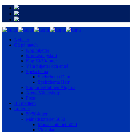
Nyheter
Gå på match
Köp biljetter
Köp säsongskort
Köp 50/50-lotter
Våra biljetter och entré
Spelschema
Spelschema Dam
Spelschema Herr
Supporterklubben Älgarna
Arena Vänersborg
Press
Bli medlem
Lotterier
50/50-lotter
Månadslotteriet 5050
Månadslotteriet 5050
Vinstplan