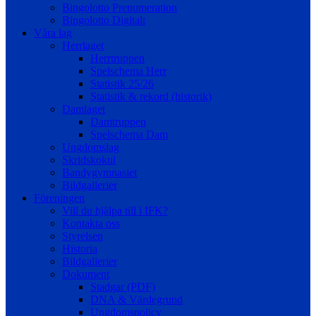
Bingolotto Prenumeration
Bingolotto Digitalt
Våra lag
Herrlaget
Herrtruppen
Spelschema Herr
Statistik 25/26
Statistik & rekord (historik)
Damlaget
Damtruppen
Spelschema Dam
Ungdomslag
Skridskokul
Bandygymnasiet
Bildgallerier
Föreningen
Vill du hjälpa till i IFK?
Kontakta oss
Styrelsen
Historia
Bildgallerier
Dokument
Stadgar (PDF)
DNA & Värdegrund
Ungdomspolicy