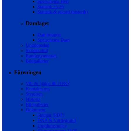
Spelschema Herr
Statistik 25/26
Statistik & rekord (historik)
Damlaget
Damtruppen
Spelschema Dam
Ungdomslag
Skridskokul
Bandygymnasiet
Bildgallerier
Föreningen
Vill du hjälpa till i IFK?
Kontakta oss
Styrelsen
Historia
Bildgallerier
Dokument
Stadgar (PDF)
DNA & Värdegrund
Ungdomspolicy
Säsongsrapport 24/25