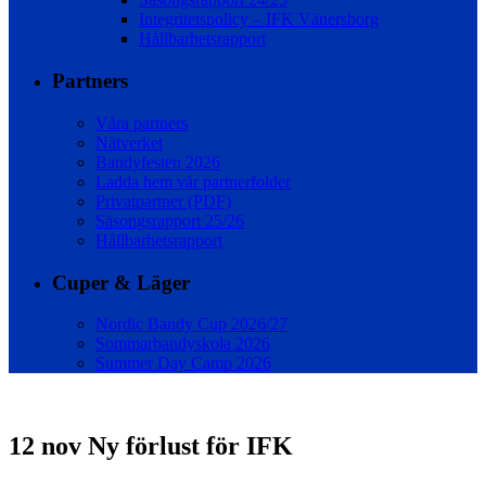
Integritetspolicy – IFK Vänersborg
Hållbarhetsrapport
Partners
Våra partners
Nätverket
Bandyfesten 2026
Ladda hem vår partnerfolder
Privatpartner (PDF)
Säsongsrapport 25/26
Hållbarhetsrapport
Cuper & Läger
Nordic Bandy Cup 2026/27
Sommarbandyskola 2026
Summer Day Camp 2026
12 nov
Ny förlust för IFK