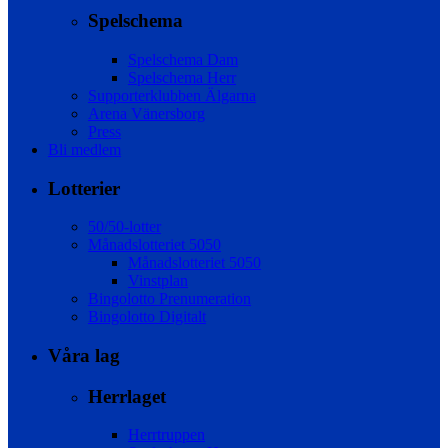
Spelschema
Spelschema Dam
Spelschema Herr
Supporterklubben Älgarna
Arena Vänersborg
Press
Bli medlem
Lotterier
50/50-lotter
Månadslotteriet 5050
Månadslotteriet 5050
Vinstplan
Bingolotto Prenumeration
Bingolotto Digitalt
Våra lag
Herrlaget
Herrtruppen