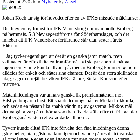
Posted at 23:02h
in
Nyheter
by
Aksel
Johan Koch tar sig för huvudet efter en av IFK:s missade målchanser
Det blev en ny förlust för IFK Vänersborg när man mötte Broberg
på hemmais. 5-3 blev segersiffrorna för Söderhamslaget, och det
innebär att IFK Vänersborg fortfarande står utan seger i årets
Elitserie.
– Jag tycker egentligen att det är en ganska jämn match, men
skillnaden är effektiviteten framför mål. Vi skapar enormt många
lägen som vi inte kan ta tillvara på, medan Broberg kommer igenom
alldeles för enkelt och sätter sina chanser. Det är den stora skillnaden
idag, säger en rejält besviken IFK-tränare, Stefan Karlsson efter
matchen.
Matchinledningen var annars ganska lik premiärmatchen mot
Edsbyn tidigare i höst. Ett snabbt ledningsmål av Mikko Lukkarila,
och sedan en nästan lika snabb vändning av gästerna. Mikkos mål
denna gång var på en hörna som han fixade själv efter ett friläge, där
Brobergsmålvakten reflexräddade till hörna.
Tyvärr kunde alltså IFK inte förvalta den fina inledningen denna
gång heller, utan gästerna kom igen och vände på resultatet ganska
så omgående. Redan i den åttonde minuten gjorde Jonas Nygren 1-1