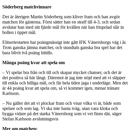
Söderberg matchvinnare
Det är återigen Martin Söderberg som kliver fram och han avgör
matchen för gästerna. Först sätter han en straff till 4-3, och sedan
avslutar han med sitt fjärde mål för kvällen när han frispelad slår in
bollen i öppet mål.
Elitseriestarten har poängmässigt inte gått IFK Vänersborgs väg i år.
Trots ganska jämna matcher, och stundtals ganska bra spel har det
bara blivit två poäng hittills.
Många poäng kvar att spela om
– Vi spelar bra från och till och skapar mycket chanser, och det är
det positiva så här långt. Däremot är jag inte nöjd med att vi släpper
till enkla och billiga mål, och får hela tiden jaga i underläge. Men det
är 44 poäng kvar att spela om, så vi kommer igen, menar tränare
Karlsson.
– Nu gäller det att vi plockar fram och visar vilka vi är, både som
spelare och som lag. Vi ska inte hasta iväg, utan vara kloka och
bygga vidare på det starka Vänersborg som vi vet finns där, säger
Stefan Karlsson avslutningsvis
Mer om matchen: