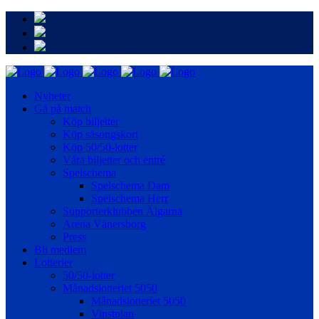
Nyheter
Gå på match
Köp biljetter
Köp säsongskort
Köp 50/50-lotter
Våra biljetter och entré
Spelschema
Spelschema Dam
Spelschema Herr
Supporterklubben Älgarna
Arena Vänersborg
Press
Bli medlem
Lotterier
50/50-lotter
Månadslotteriet 5050
Månadslotteriet 5050
Vinstplan