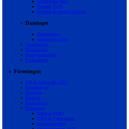
Spelschema Herr
Statistik 25/26
Statistik & rekord (historik)
Damlaget
Damtruppen
Spelschema Dam
Ungdomslag
Skridskokul
Bandygymnasiet
Bildgallerier
Föreningen
Vill du hjälpa till i IFK?
Kontakta oss
Styrelsen
Historia
Bildgallerier
Dokument
Stadgar (PDF)
DNA & Värdegrund
Ungdomspolicy
Säsongsrapport 24/25