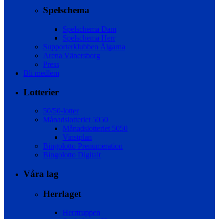
Spelschema
Spelschema Dam
Spelschema Herr
Supporterklubben Älgarna
Arena Vänersborg
Press
Bli medlem
Lotterier
50/50-lotter
Månadslotteriet 5050
Månadslotteriet 5050
Vinstplan
Bingolotto Prenumeration
Bingolotto Digitalt
Våra lag
Herrlaget
Herrtruppen