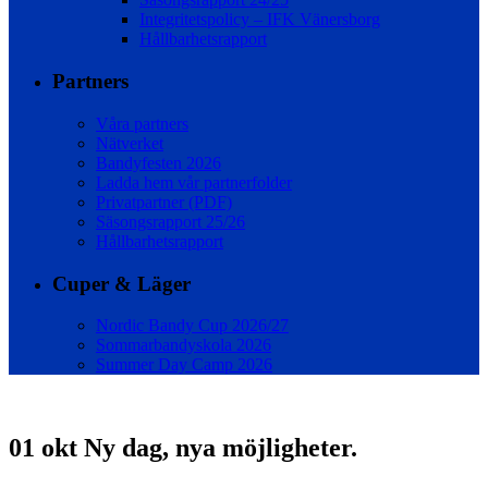
Integritetspolicy – IFK Vänersborg
Hållbarhetsrapport
Partners
Våra partners
Nätverket
Bandyfesten 2026
Ladda hem vår partnerfolder
Privatpartner (PDF)
Säsongsrapport 25/26
Hållbarhetsrapport
Cuper & Läger
Nordic Bandy Cup 2026/27
Sommarbandyskola 2026
Summer Day Camp 2026
01 okt
Ny dag, nya möjligheter.