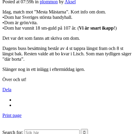
Posted at 07:59h
in
plommon
by
Aksel
Idag, match mot ”Mesta Mästarna”. Kort info om dom.
•Dom har Sveriges största bandyhall.
•Dom är grön/vita.
•Dom har vunnit 18 sm-guld på 107 år. (
Vi är snart ikapp
!)
Det var det som fanns att skriva om dom.
Dagens buss besättning består av 4 st tappra längst fram och 8 st
längst bak. Resten valde att bo kvar i Lisch. Som man tydligen säger
”där borta”.
Slänger nog in ett inlägg i eftermiddag igen.
Över och ut!
Dela
Print page
Search for: