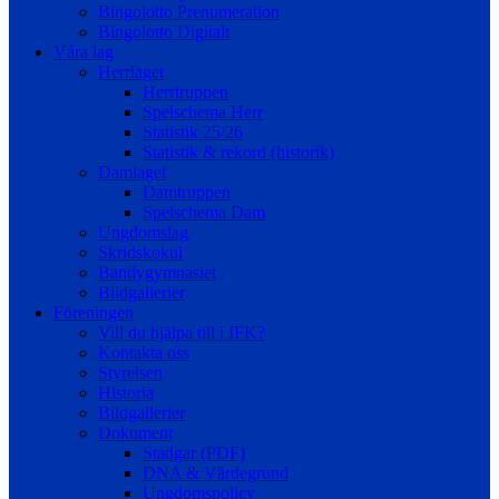
Bingolotto Prenumeration
Bingolotto Digitalt
Våra lag
Herrlaget
Herrtruppen
Spelschema Herr
Statistik 25/26
Statistik & rekord (historik)
Damlaget
Damtruppen
Spelschema Dam
Ungdomslag
Skridskokul
Bandygymnasiet
Bildgallerier
Föreningen
Vill du hjälpa till i IFK?
Kontakta oss
Styrelsen
Historia
Bildgallerier
Dokument
Stadgar (PDF)
DNA & Värdegrund
Ungdomspolicy