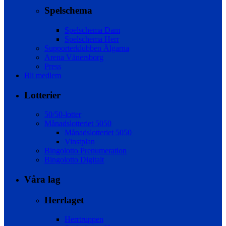
Spelschema
Spelschema Dam
Spelschema Herr
Supporterklubben Älgarna
Arena Vänersborg
Press
Bli medlem
Lotterier
50/50-lotter
Månadslotteriet 5050
Månadslotteriet 5050
Vinstplan
Bingolotto Prenumeration
Bingolotto Digitalt
Våra lag
Herrlaget
Herrtruppen