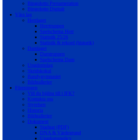
Bingolotto Prenumeration
Bingolotto Digitalt
Våra lag
Herrlaget
Herrtruppen
Spelschema Herr
Statistik 25/26
Statistik & rekord (historik)
Damlaget
Damtruppen
Spelschema Dam
Ungdomslag
Skridskokul
Bandygymnasiet
Bildgallerier
Föreningen
Vill du hjälpa till i IFK?
Kontakta oss
Styrelsen
Historia
Bildgallerier
Dokument
Stadgar (PDF)
DNA & Värdegrund
Ungdomspolicy