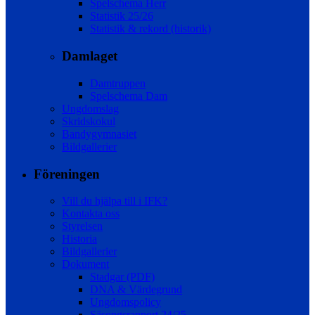
Spelschema Herr
Statistik 25/26
Statistik & rekord (historik)
Damlaget
Damtruppen
Spelschema Dam
Ungdomslag
Skridskokul
Bandygymnasiet
Bildgallerier
Föreningen
Vill du hjälpa till i IFK?
Kontakta oss
Styrelsen
Historia
Bildgallerier
Dokument
Stadgar (PDF)
DNA & Värdegrund
Ungdomspolicy
Säsongsrapport 24/25