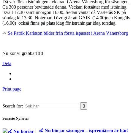
Då var första isträningen avklarad i Arena Vänersborg för säsongen.
Ca 300 personer bevittnade denna. Veckan fortsätter med isträning
ikväll 17.30 samt imorgon 16.00. Sedan väntar då Västerås SK på
söndag kl.13.30. Noterbart i övrigt är att GAIS (14.00)och Kungälv
(16.00) också finns på plats idag för isträningar idag torsdag.
->
Se Patrik Karlsson bilder från första ispasset i Arena Vänersborg
Nu kör vi grabbar!!!!!
Dela
Print page
Search for:
Senaste Nyheter
🏑 Nu börjar säsongen – ispremiären är här!