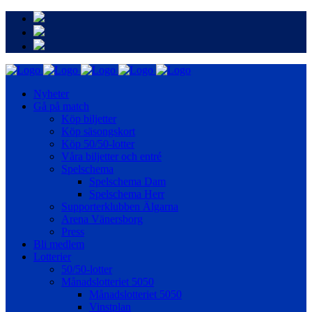
Nyheter
Gå på match
Köp biljetter
Köp säsongskort
Köp 50/50-lotter
Våra biljetter och entré
Spelschema
Spelschema Dam
Spelschema Herr
Supporterklubben Älgarna
Arena Vänersborg
Press
Bli medlem
Lotterier
50/50-lotter
Månadslotteriet 5050
Månadslotteriet 5050
Vinstplan