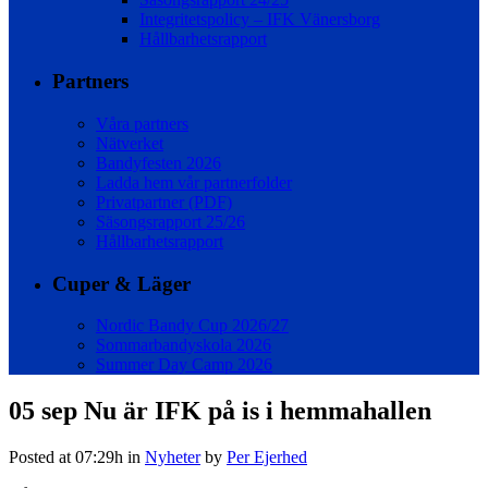
Integritetspolicy – IFK Vänersborg
Hållbarhetsrapport
Partners
Våra partners
Nätverket
Bandyfesten 2026
Ladda hem vår partnerfolder
Privatpartner (PDF)
Säsongsrapport 25/26
Hållbarhetsrapport
Cuper & Läger
Nordic Bandy Cup 2026/27
Sommarbandyskola 2026
Summer Day Camp 2026
05 sep
Nu är IFK på is i hemmahallen
Posted at 07:29h
in
Nyheter
by
Per Ejerhed