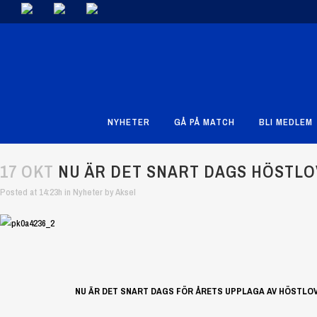
NYHETER
GÅ PÅ MATCH
BLI MEDLEM
17 OKT
NU ÄR DET SNART DAGS HÖSTL
Posted at 14:23h
in
Nyheter
by
Aksel
NU ÄR DET SNART DAGS FÖR ÅRETS UPPLAGA AV HÖSTLO