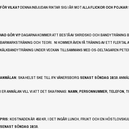
FÖR VILKA?
DENNA INBJUDAN RIKTAR SIG I ÅR MOT ALLA
FLICKOR OCH POJKAR
VAD GÖR VI?
DAGARNA KOMMER ATT BESTÅ AV SKRIDSKO OCH BANDYTRÄNING B
BARMARKSTRÄNING OCH TEORI. NI KOMMER ÄVEN FÅ TRÄNING AV ETT FLERTAL A-L
KÄLKBANDYTRÄNING UNDER VECKAN TILLSAMMANS MED OS-DELTAGAREN PETER
ANMÄLAN:
SKA HELST SKE TILL IFK VÄNERSBORG
SENAST SÖNDAG 18/10
. ANM
I ER ANMÄLAN VILL VI ATT DET SKA FINNAS:
NAMN, PERSONNUMMER, TELEFON, T
PRIS:
KOSTNADEN ÄR 450 KR, I DET INGÅR LUNCH, FRUKT OCH EN HÖSTLOVSKU
SENAST SÖNDAG 18/10.