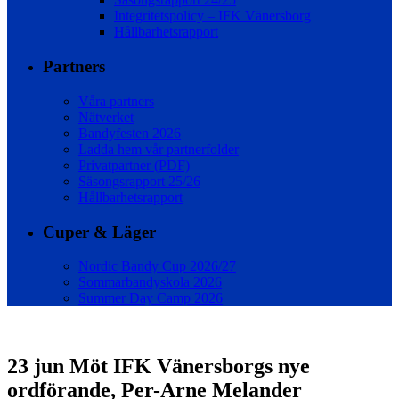
Integritetspolicy – IFK Vänersborg
Hållbarhetsrapport
Partners
Våra partners
Nätverket
Bandyfesten 2026
Ladda hem vår partnerfolder
Privatpartner (PDF)
Säsongsrapport 25/26
Hållbarhetsrapport
Cuper & Läger
Nordic Bandy Cup 2026/27
Sommarbandyskola 2026
Summer Day Camp 2026
23 jun
Möt IFK Vänersborgs nye
ordförande, Per-Arne Melander