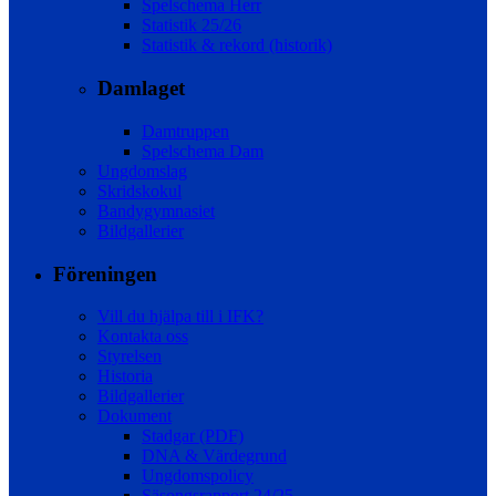
Spelschema Herr
Statistik 25/26
Statistik & rekord (historik)
Damlaget
Damtruppen
Spelschema Dam
Ungdomslag
Skridskokul
Bandygymnasiet
Bildgallerier
Föreningen
Vill du hjälpa till i IFK?
Kontakta oss
Styrelsen
Historia
Bildgallerier
Dokument
Stadgar (PDF)
DNA & Värdegrund
Ungdomspolicy
Säsongsrapport 24/25