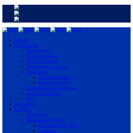
Nyheter
Gå på match
Köp biljetter
Köp säsongskort
Köp 50/50-lotter
Våra biljetter och entré
Spelschema
Spelschema Dam
Spelschema Herr
Supporterklubben Älgarna
Arena Vänersborg
Press
Bli medlem
Lotterier
50/50-lotter
Månadslotteriet 5050
Månadslotteriet 5050
Vinstplan