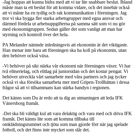
-Jag hoppas att kunna bidra med att vi tar lite snabbare beslut. Ibland
måste man ta ett beslut för att komma vidare, och det innebär också
att vi måste ha en tydlig och rak kommunikation i föreningen. Jag
tror vi ska bygga fler starka arbetsgrupper med egna ansvar och
därmed fördela ut arbetsuppgifterna på samma sätt som vi nu gör
med ekonomigruppen. Sedan gäller det som vanligt att man har
styrning och kontroll över det hela.
PA Melander nämnde inledningsvis att ekonomin är det viktigaste.
Han menar inte bara att föreningen ska ha koll på ekonomin, utan
den behöver också växa.
-Vi behöver på sikt stärka vår ekonomi när föreningen växer. Vi har
två elitserielag, och elitlag på juniorsidan och det kostar pengar. Vi
behöver utveckla vårt samarbete med våra partners och jag tycker
också vi ska försöka samarbeta mer med Gripen-Trollhättan i dessa
frågor så att vi tillsammans kan stärka bandyn i regionen.
Det känns som Du är redo att ta dig an utmaningen att leda IFK
Vänersborg framåt.
-Det ska bli väldigt kul att vara delaktig och vara med och driva IFK
framåt. Det känns lite som att komma tillbaka till
omklädningsrummet och tjöta som man gjorde förr när jag spelade
fotboll, och det finns inte mycket som slår det.