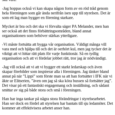
-Jag hoppas också vi kan skapa någon form av en röd tråd genom
hela föreningen som går ända nerifrån isen upp till styrelsen. Det är
som ett lag man bygger en förening starkare.
Mycket är bra och det ska vi förvalta säger PA Melander, men han
ser också att det finns förbättringsområden, bland annat
organisationen som behöver stärkas ytterligare.
-Vi måste fortsätta att bygga vår organisation. Väldigt många vill
vara med och hjälpa till och det är oerhört kul, men jag tycker det är
viktigt att vi hittar rätt plats för varje funktionär. Så en tydlig
organisation och att vi fördelar jobbet rätt, tror jag är nödvändigt.
-Jag vill också att vi att vi bygger ett starkt ledarskap och även
skapar förebilder som inspirerar alla i föreningen. Jag tänker bland
annat på när ”Lippi” som förste man sa att han fortsätter i IFK när vi
åkte ur Elitserien, ”även om jag så ska köra bussen så fortsätter jag”.
Det visar på ett fantastiskt engagemang och inställning, och sådant
smittar av sig på både stora och små i föreningen.
Han har inga tankar på några stora förändringar i styrelsearbetet.
Han ser dock en fördel att styrelsen har bantats till sju ledamöter. Det
kommer att effektivisera arbetet anser han.