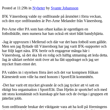
Posted at 11:29h
in
Nyheter
by
Svante Johansson
IFK Vänersborg valde ny ordförande på årsmötet i förra veckan,
och den nye ordföranden är Per-Arne Melander från Vänersborg.
Per-Arne eller PA som han oftast kallas är egentligen en
fotbollskille, men numera har han också ett stort blått bandyhjärta.
-Jag är uppvuxen i Mellerud och där var det bara fotboll som gällde.
Men sen jag flyttade till Vänersborg har jag varit IFK-supporter och
har följt laget nära. IFK berör och engagerar många här i
Vänersborg, så det ska bli en rolig och häftig utmaning att leda detta.
Jag är såklart oerhört stolt över att ha fått uppdraget och jag ser
mycket fram emot det.
PA valdes in i styrelsen förra året och det var kompisen Håkan
Kärnestedt som ville ha med honom i Sport/Elit kommittén.
-Det har varit ett mycket givande år och jag tycker att vi satt en
riktigt bra organisation i Sport/Elit. Dan Hjelm är sportchef och med
sitt stora kontaktnät och kunskap gör han och de övriga i gruppen ett
jättefint jobb.
Som ordförande brukar det viktigaste vara att ha koll på föreningens