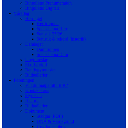
Bingolotto Prenumeration
Bingolotto Digitalt
Våra lag
Herrlaget
Herrtruppen
Spelschema Herr
Statistik 25/26
Statistik & rekord (historik)
Damlaget
Damtruppen
Spelschema Dam
Ungdomslag
Skridskokul
Bandygymnasiet
Bildgallerier
Föreningen
Vill du hjälpa till i IFK?
Kontakta oss
Styrelsen
Historia
Bildgallerier
Dokument
Stadgar (PDF)
DNA & Värdegrund
Ungdomspolicy