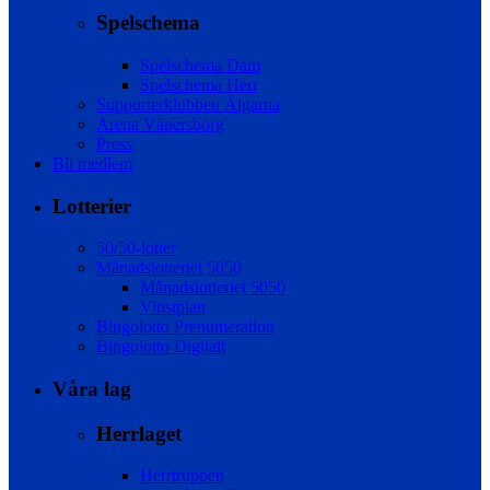
Spelschema
Spelschema Dam
Spelschema Herr
Supporterklubben Älgarna
Arena Vänersborg
Press
Bli medlem
Lotterier
50/50-lotter
Månadslotteriet 5050
Månadslotteriet 5050
Vinstplan
Bingolotto Prenumeration
Bingolotto Digitalt
Våra lag
Herrlaget
Herrtruppen