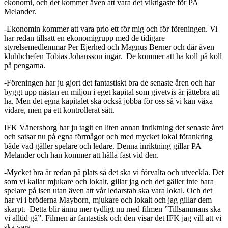
ekonomi, och det kommer även att vara det viktigaste för PA
Melander.
-Ekonomin kommer att vara prio ett för mig och för föreningen. Vi
har redan tillsatt en ekonomigrupp med de tidigare
styrelsemedlemmar Per Ejerhed och Magnus Berner och där även
klubbchefen Tobias Johansson ingår. De kommer att ha koll på koll
på pengarna.
-Föreningen har ju gjort det fantastiskt bra de senaste åren och har
byggt upp nästan en miljon i eget kapital som givetvis är jättebra att
ha. Men det egna kapitalet ska också jobba för oss så vi kan växa
vidare, men på ett kontrollerat sätt.
IFK Vänersborg har ju tagit en liten annan inriktning det senaste året
och satsar nu på egna förmågor och med mycket lokal förankring
både vad gäller spelare och ledare. Denna inriktning gillar PA
Melander och han kommer att hålla fast vid den.
-Mycket bra är redan på plats så det ska vi förvalta och utveckla. Det
som vi kallar mjukare och lokalt, gillar jag och det gäller inte bara
spelare på isen utan även att vår ledarstab ska vara lokal. Och det
har vi i bröderna Mayborn, mjukare och lokalt och jag gillar dem
skarpt. Detta blir ännu mer tydligt nu med filmen ”Tillsammans ska
vi alltid gå”. Filmen är fantastisk och den visar det IFK jag vill att vi
ska vara.