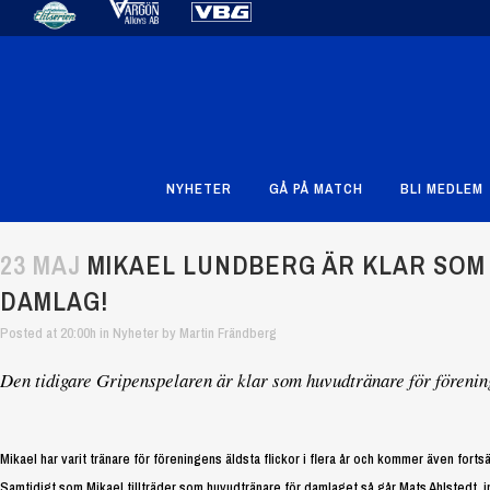
NYHETER
GÅ PÅ MATCH
BLI MEDLEM
23 MAJ
MIKAEL LUNDBERG ÄR KLAR SOM
DAMLAG!
Posted at 20:00h
in
Nyheter
by
Martin Frändberg
Den tidigare Gripenspelaren är klar som huvudtränare för föreni
Mikael har varit tränare för föreningens äldsta flickor i flera år och kommer även fort
Samtidigt som Mikael tillträder som huvudtränare för damlaget så går Mats Ahlstedt i