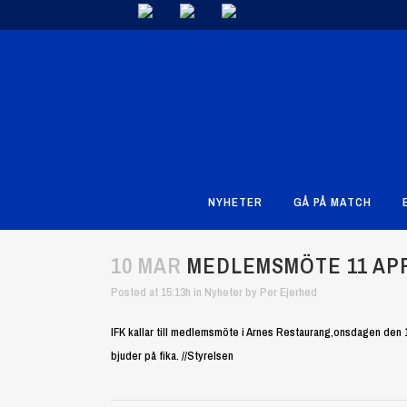
NYHETER
GÅ PÅ MATCH
10 MAR
MEDLEMSMÖTE 11 APR
Posted at 15:13h
in
Nyheter
by
Per Ejerhed
IFK kallar till medlemsmöte i Arnes Restaurang,onsdagen den 
bjuder på fika. //Styrelsen