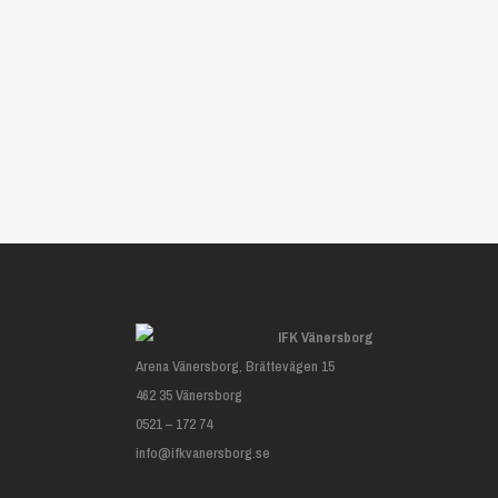
IFK Vänersborg
Arena Vänersborg, Brättevägen 15
462 35 Vänersborg
0521 – 172 74
info@ifkvanersborg.se