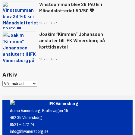
Vinstsumman blev 26 140 kr i
Månadslotteriet 50/50 💙
2026-07-27
Joakim “Kimmen” Johansson
ansluter till IFK Vänersborg på
korttidsavtal
2026-07-02
Arkiv
IFK Vänersborg
Arena Vänersborg, Brättevägen 15
462 35 Vänersborg
0521 – 172 74
info@ifkvanersborg.se