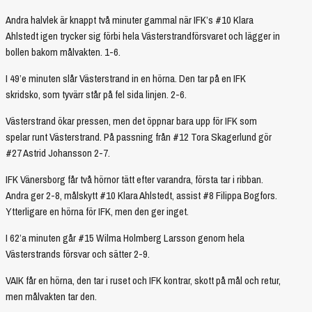
Andra halvlek är knappt två minuter gammal när IFK’s #10 Klara
Ahlstedt igen trycker sig förbi hela Västerstrandförsvaret och lägger in
bollen bakom målvakten. 1-6.
I 49’e minuten slår Västerstrand in en hörna. Den tar på en IFK
skridsko, som tyvärr står på fel sida linjen. 2-6.
Västerstrand ökar pressen, men det öppnar bara upp för IFK som
spelar runt Västerstrand. På passning från #12 Tora Skagerlund gör
#27 Astrid Johansson 2-7.
IFK Vänersborg får två hörnor tätt efter varandra, första tar i ribban.
Andra ger 2-8, målskytt #10 Klara Ahlstedt, assist #8 Filippa Bogfors.
Ytterligare en hörna för IFK, men den ger inget.
I 62’a minuten går #15 Wilma Holmberg Larsson genom hela
Västerstrands försvar och sätter 2-9.
VAIK får en hörna, den tar i ruset och IFK kontrar, skott på mål och retur,
men målvakten tar den.