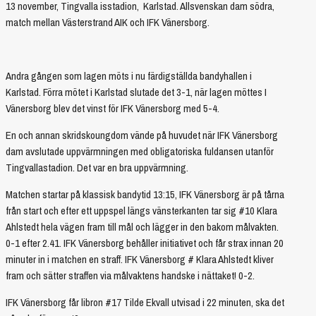
13 november, Tingvalla isstadion, Karlstad. Allsvenskan dam södra,
match mellan Västerstrand AIK och IFK Vänersborg.
Andra gången som lagen möts i nu färdigställda bandyhallen i
Karlstad. Förra mötet i Karlstad slutade det 3-1, när lagen möttes I
Vänersborg blev det vinst för IFK Vänersborg med 5-4.
En och annan skridskoungdom vände på huvudet när IFK Vänersborg
dam avslutade uppvärmningen med obligatoriska fuldansen utanför
Tingvallastadion. Det var en bra uppvärmning.
Matchen startar på klassisk bandytid 13:15, IFK Vänersborg är på tårna
från start och efter ett uppspel längs vänsterkanten tar sig #10 Klara
Ahlstedt hela vägen fram till mål och lägger in den bakom målvakten.
0-1 efter 2.41. IFK Vänersborg behåller initiativet och får strax innan 20
minuter in i matchen en straff. IFK Vänersborg # Klara Ahlstedt kliver
fram och sätter straffen via målvaktens handske i nättaket! 0-2.
IFK Vänersborg får libron #17 Tilde Ekvall utvisad i 22 minuten, ska det