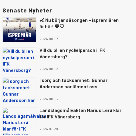
Senaste Nyheter
🏑 Nu börjar säsongen – ispremiären
är här! 💙🤍
2026-08-07
Vill du bli en nyckelperson i IFK
Vänersborg?
2026-08-03
I sorg och tacksamhet: Gunnar
Andersson har lämnat oss
2026-08-02
Landslagsmålvakten Marius Lerø klar
för IFK Vänersborg
2026-07-28