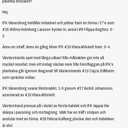
påverka försvaret?
Nej.
IFK Vänersborg behåller initiativet och jobbar fram en hörna i 27’e som
#15 Wilma Holmberg Larsson trycker in, assist #8 Filippa Bogfors. 0-
3.
Ännu en straff, ännu en gång kliver IFK #10 Klara Ahlstedt fram. 0-4.
Västerstrands spel med långa utkast från målvakten ger inte så
mycket resultat, men ett inslag nästan nere från hörnflaggan på IFK’s
planhalva går igenom diagonalt till Västerstrands #13 Cajza Stålheim
som spräcker nollan.
IFK Vänersborg svarar blixtsnabbt, 1-5 genom #27 Astrid Johansson,
assisterad av #10 Klara Ahlstedt.
Västerstrand pressar på i slutet av första halvlek och IFK tappar lite
skärpa i passning och mottagning. VAIK har en träff i stolpen och
avslutar med en hörna. #28 Felicia Kullberg plockar den och halvleken
är slut.