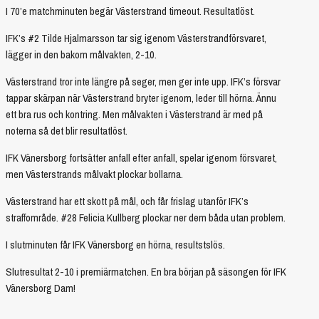
I 70’e matchminuten begär Västerstrand timeout. Resultatlöst.
IFK’s #2 Tilde Hjalmarsson tar sig igenom Västerstrandförsvaret,
lägger in den bakom målvakten, 2-10.
Västerstrand tror inte längre på seger, men ger inte upp. IFK’s försvar
tappar skärpan när Västerstrand bryter igenom, leder till hörna. Ännu
ett bra rus och kontring. Men målvakten i Västerstrand är med på
noterna så det blir resultatlöst.
IFK Vänersborg fortsätter anfall efter anfall, spelar igenom försvaret,
men Västerstrands målvakt plockar bollarna.
Västerstrand har ett skott på mål, och får frislag utanför IFK’s
straffområde. #28 Felicia Kullberg plockar ner dem båda utan problem.
I slutminuten får IFK Vänersborg en hörna, resultstslös.
Slutresultat 2-10 i premiärmatchen. En bra början på säsongen för IFK
Vänersborg Dam!