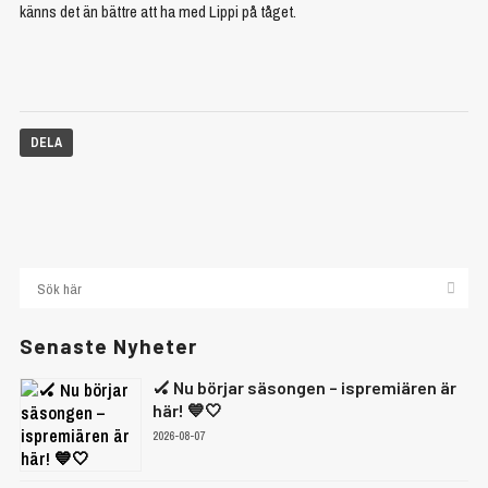
känns det än bättre att ha med Lippi på tåget.
DELA
Senaste Nyheter
🏑 Nu börjar säsongen – ispremiären är
här! 💙🤍
2026-08-07