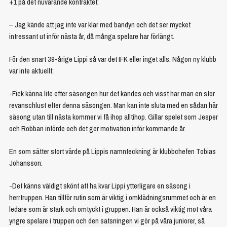
+1 på det nuvarande kontraktet:
– Jag kände att jag inte var klar med bandyn och det ser mycket
intressant ut inför nästa år, då många spelare har förlängt.
För den snart 39-årige Lippi så var det IFK eller inget alls. Någon ny klubb
var inte aktuellt:
-Fick känna lite efter säsongen hur det kändes och visst har man en stor
revanschlust efter denna säsongen. Man kan inte sluta med en sådan här
säsong utan till nästa kommer vi få ihop alltihop. Gillar spelet som Jesper
och Robban införde och det ger motivation inför kommande år.
En som sätter stort värde på Lippis namnteckning är klubbchefen Tobias
Johansson:
-Det känns väldigt skönt att ha kvar Lippi ytterligare en säsong i
herrtruppen. Han tillför rutin som är viktig i omklädningsrummet och är en
ledare som är stark och omtyckt i gruppen. Han är också viktig mot våra
yngre spelare i truppen och den satsningen vi gör på våra juniorer, så