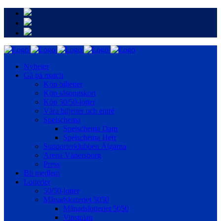
Nyheter
Gå på match
Köp biljetter
Köp säsongskort
Köp 50/50-lotter
Våra biljetter och entré
Spelschema
Spelschema Dam
Spelschema Herr
Supporterklubben Älgarna
Arena Vänersborg
Press
Bli medlem
Lotterier
50/50-lotter
Månadslotteriet 5050
Månadslotteriet 5050
Vinstplan