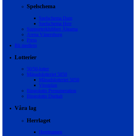
Spelschema
Spelschema Dam
Spelschema Herr
Supporterklubben Älgarna
Arena Vänersborg
Press
Bli medlem
Lotterier
50/50-lotter
Månadslotteriet 5050
Månadslotteriet 5050
Vinstplan
Bingolotto Prenumeration
Bingolotto Digitalt
Våra lag
Herrlaget
Herrtruppen