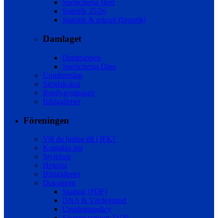
Spelschema Herr
Statistik 25/26
Statistik & rekord (historik)
Damlaget
Damtruppen
Spelschema Dam
Ungdomslag
Skridskokul
Bandygymnasiet
Bildgallerier
Föreningen
Vill du hjälpa till i IFK?
Kontakta oss
Styrelsen
Historia
Bildgallerier
Dokument
Stadgar (PDF)
DNA & Värdegrund
Ungdomspolicy
Säsongsrapport 24/25