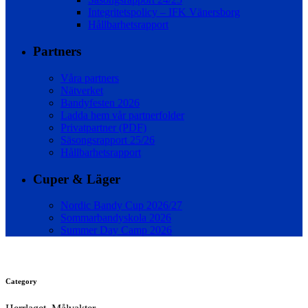
Integritetspolicy – IFK Vänersborg
Hållbarhetsrapport
Partners
Våra partners
Nätverket
Bandyfesten 2026
Ladda hem vår partnerfolder
Privatpartner (PDF)
Säsongsrapport 25/26
Hållbarhetsrapport
Cuper & Läger
Nordic Bandy Cup 2026/27
Sommarbandyskola 2026
Summer Day Camp 2026
Category