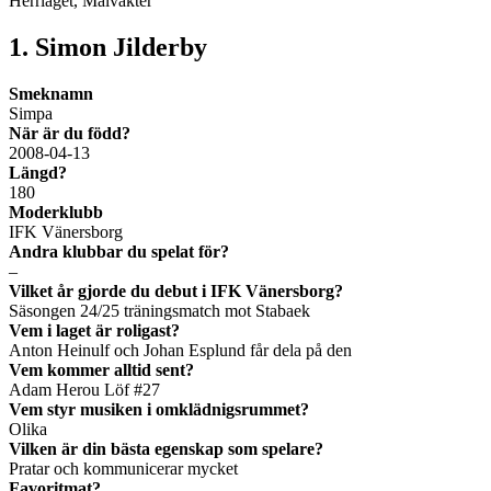
Herrlaget, Målvakter
1. Simon Jilderby
Smeknamn
Simpa
När är du född?
2008-04-13
Längd?
180
Moderklubb
IFK Vänersborg
Andra klubbar du spelat för?
–
Vilket år gjorde du debut i IFK Vänersborg?
Säsongen 24/25 träningsmatch mot Stabaek
Vem i laget är roligast?
Anton Heinulf och Johan Esplund får dela på den
Vem kommer alltid sent?
Adam Herou Löf #27
Vem styr musiken i omklädnigsrummet?
Olika
Vilken är din bästa egenskap som spelare?
Pratar och kommunicerar mycket
Favoritmat?