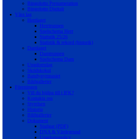
Bingolotto Prenumeration
Bingolotto Digitalt
Våra lag
Herrlaget
Herrtruppen
Spelschema Herr
Statistik 25/26
Statistik & rekord (historik)
Damlaget
Damtruppen
Spelschema Dam
Ungdomslag
Skridskokul
Bandygymnasiet
Bildgallerier
Föreningen
Vill du hjälpa till i IFK?
Kontakta oss
Styrelsen
Historia
Bildgallerier
Dokument
Stadgar (PDF)
DNA & Värdegrund
Ungdomspolicy