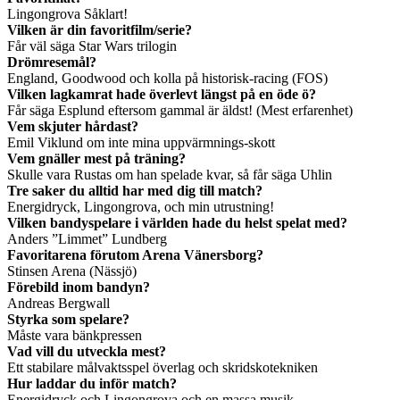
Lingongrova Såklart!
Vilken är din favoritfilm/serie?
Får väl säga Star Wars trilogin
Drömresemål?
England, Goodwood och kolla på historisk-racing (FOS)
Vilken lagkamrat hade överlevt längst på en öde ö?
Får säga Esplund eftersom gammal är äldst! (Mest erfarenhet)
Vem skjuter hårdast?
Emil Viklund om inte mina uppvärmnings-skott
Vem gnäller mest på träning?
Skulle vara Rustas om han spelade kvar, så får säga Uhlin
Tre saker du alltid har med dig till match?
Energidryck, Lingongrova, och min utrustning!
Vilken bandyspelare i världen hade du helst spelat med?
Anders ”Limmet” Lundberg
Favoritarena förutom Arena Vänersborg?
Stinsen Arena (Nässjö)
Förebild inom bandyn?
Andreas Bergwall
Styrka som spelare?
Måste vara bänkpressen
Vad vill du utveckla mest?
Ett stabilare målvaktsspel överlag och skridskotekniken
Hur laddar du inför match?
Energidryck och Lingongrova och en massa musik