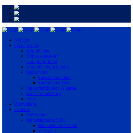
Nyheter
Gå på match
Köp biljetter
Köp säsongskort
Köp 50/50-lotter
Våra biljetter och entré
Spelschema
Spelschema Dam
Spelschema Herr
Supporterklubben Älgarna
Arena Vänersborg
Press
Bli medlem
Lotterier
50/50-lotter
Månadslotteriet 5050
Månadslotteriet 5050
Vinstplan