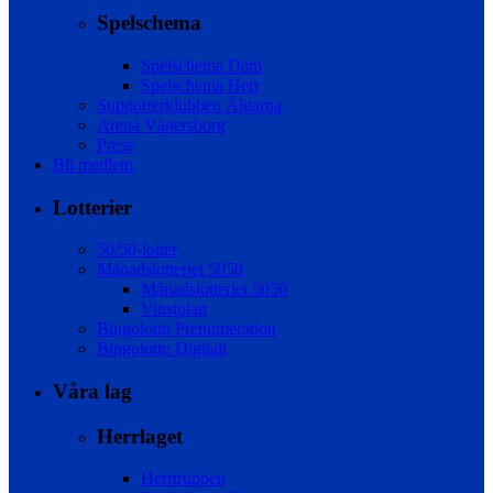
Spelschema
Spelschema Dam
Spelschema Herr
Supporterklubben Älgarna
Arena Vänersborg
Press
Bli medlem
Lotterier
50/50-lotter
Månadslotteriet 5050
Månadslotteriet 5050
Vinstplan
Bingolotto Prenumeration
Bingolotto Digitalt
Våra lag
Herrlaget
Herrtruppen