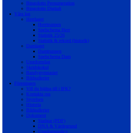
Bingolotto Prenumeration
Bingolotto Digitalt
Våra lag
Herrlaget
Herrtruppen
Spelschema Herr
Statistik 25/26
Statistik & rekord (historik)
Damlaget
Damtruppen
Spelschema Dam
Ungdomslag
Skridskokul
Bandygymnasiet
Bildgallerier
Föreningen
Vill du hjälpa till i IFK?
Kontakta oss
Styrelsen
Historia
Bildgallerier
Dokument
Stadgar (PDF)
DNA & Värdegrund
Ungdomspolicy