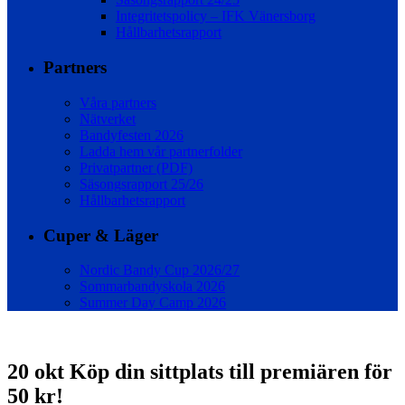
Integritetspolicy – IFK Vänersborg
Hållbarhetsrapport
Partners
Våra partners
Nätverket
Bandyfesten 2026
Ladda hem vår partnerfolder
Privatpartner (PDF)
Säsongsrapport 25/26
Hållbarhetsrapport
Cuper & Läger
Nordic Bandy Cup 2026/27
Sommarbandyskola 2026
Summer Day Camp 2026
20 okt
Köp din sittplats till premiären för
50 kr!