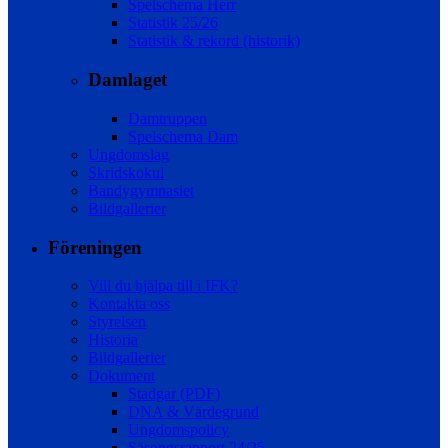
Spelschema Herr
Statistik 25/26
Statistik & rekord (historik)
Damlaget
Damtruppen
Spelschema Dam
Ungdomslag
Skridskokul
Bandygymnasiet
Bildgallerier
Föreningen
Vill du hjälpa till i IFK?
Kontakta oss
Styrelsen
Historia
Bildgallerier
Dokument
Stadgar (PDF)
DNA & Värdegrund
Ungdomspolicy
Säsongsrapport 24/25