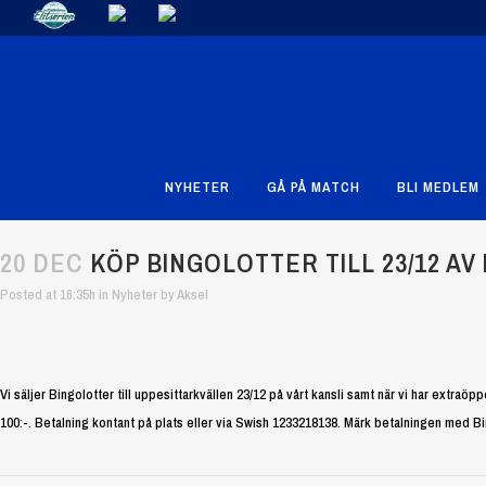
NYHETER
GÅ PÅ MATCH
BLI MEDLEM
20 DEC
KÖP BINGOLOTTER TILL 23/12 AV 
Posted at 16:35h
in
Nyheter
by
Aksel
Vi säljer Bingolotter till uppesittarkvällen 23/12 på vårt kansli samt när vi har extraö
100:-. Betalning kontant på plats eller via Swish 1233218138. Märk betalningen med Bi