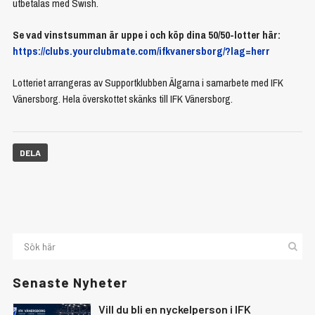
utbetalas med Swish.
Se vad vinstsumman är uppe i och köp dina 50/50-lotter här:
https://clubs.yourclubmate.com/ifkvanersborg/?lag=herr
Lotteriet arrangeras av Supportklubben Älgarna i samarbete med IFK
Vänersborg. Hela överskottet skänks till IFK Vänersborg.
DELA
Senaste Nyheter
Vill du bli en nyckelperson i IFK