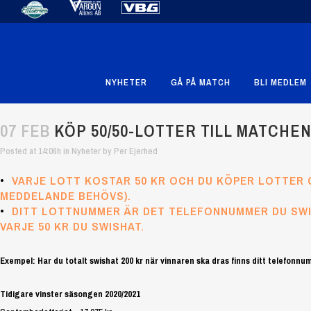
NYHETER
GÅ PÅ MATCH
BLI MEDLEM
07 FEB
KÖP 50/50-LOTTER TILL MATCHEN
Posted at 14:06h
in
Nyheter
by
Per Ejerhed
•
VARJE LOTT KOSTAR 50 KR OCH DU KÖPER LOTTER
MEDDELANDE BEHÖVS).
•
D
ITT LOTTNUMMER ÄR DET TELEFONNUMMER DU SWI
VARJE 50 KR DU SWISHAT.
Exempel: Har du totalt swishat 200 kr när vinnaren ska dras finns ditt telefonnum
Tidigare vinster säsongen 2020/2021