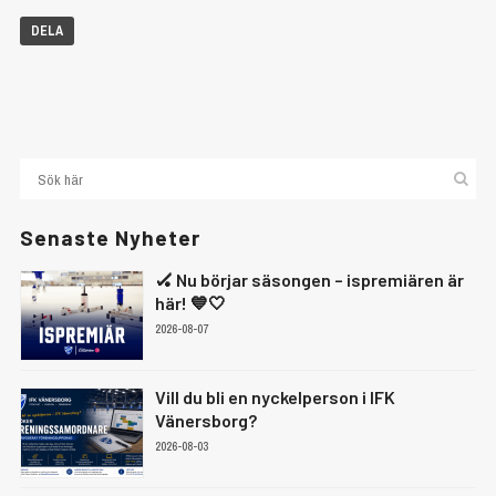
DELA
Senaste Nyheter
🏑 Nu börjar säsongen – ispremiären är
här! 💙🤍
2026-08-07
Vill du bli en nyckelperson i IFK
Vänersborg?
2026-08-03