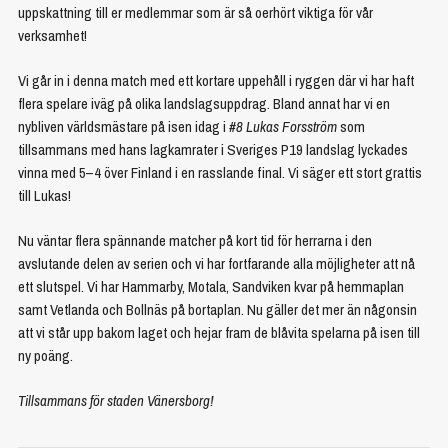
uppskattning till er medlemmar som är så oerhört viktiga för vår
verksamhet!
Vi går in i denna match med ett kortare uppehåll i ryggen där vi har haft
flera spelare iväg på olika landslagsuppdrag. Bland annat har vi en
nybliven världsmästare på isen idag i
#8 Lukas Forsström
som
tillsammans med hans lagkamrater i Sveriges P19 landslag lyckades
vinna med 5–4 över Finland i en rasslande final. Vi säger ett stort grattis
till Lukas!
Nu väntar flera spännande matcher på kort tid för herrarna i den
avslutande delen av serien och vi har fortfarande alla möjligheter att nå
ett slutspel. Vi har Hammarby, Motala, Sandviken kvar på hemmaplan
samt Vetlanda och Bollnäs på bortaplan. Nu gäller det mer än någonsin
att vi står upp bakom laget och hejar fram de blåvita spelarna på isen till
ny poäng.
Tillsammans för staden Vänersborg!