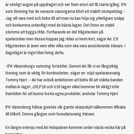
är otroligt sugen på uppdraget och ser fram emot att få starta igång. IFK
som förening har de senaste säsongerna blivit ett stabilt slutspelslag.-
Jag vill vara med och bidra till att man nu kan höja sig ytterligare snäpp
och konkurrera ordentligt med de bästa lagen. Det finns en stabil
stomme att bygga ifrån. Fortfarande en del frågetecken på
spelarsidan men dessa hoppas jag rätas ut inom kort, säger Ari. Ett
frågetecken är även vem eller vilka som ska vara assisterande tränare. I
dagsläget är inget klart kring detta.
-IFK Vänersborgs satsning fortsätter. Genom Ari får vi en långsiktig
lösning som är viktig för kontinuiteten, säger en nöjd spelaransvarig
Tommy Hjert. – Ari har också ambitionen att bidra till att stärka banden
mellan A-laget ,J20,P18 och U16 lagen vilket kommer bli viktigt inför
framtiden för att kunna fostra egna produkter, avslutar Tommy Hjert.
IFK Vänersborg hälsar givetvis vår gamle skarpskytt välkommen tillbaka
till blåvitt. Denna gången som huvudansvarig tränare.
En längre intervju med Ari Holopainen kommer under nästa vecka här på