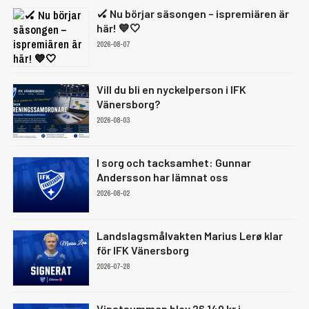
🏑 Nu börjar säsongen – ispremiären är
här! 💙🤍
2026-08-07
Vill du bli en nyckelperson i IFK
Vänersborg?
2026-08-03
I sorg och tacksamhet: Gunnar
Andersson har lämnat oss
2026-08-02
Landslagsmålvakten Marius Lerø klar
för IFK Vänersborg
2026-07-28
Vinstsumman blev 26 140 kr i