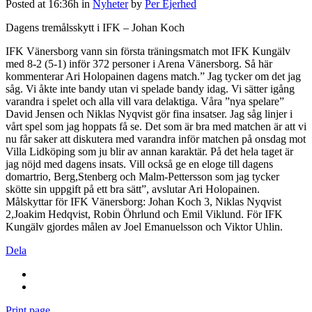
Posted at 16:36h
in
Nyheter
by
Per Ejerhed
Dagens tremålsskytt i IFK – Johan Koch
IFK Vänersborg vann sin första träningsmatch mot IFK Kungälv
med 8-2 (5-1) inför 372 personer i Arena Vänersborg. Så här
kommenterar Ari Holopainen dagens match.” Jag tycker om det jag
såg. Vi åkte inte bandy utan vi spelade bandy idag. Vi sätter igång
varandra i spelet och alla vill vara delaktiga. Våra ”nya spelare”
David Jensen och Niklas Nyqvist gör fina insatser. Jag såg linjer i
vårt spel som jag hoppats få se. Det som är bra med matchen är att vi
nu får saker att diskutera med varandra inför matchen på onsdag mot
Villa Lidköping som ju blir av annan karaktär. På det hela taget är
jag nöjd med dagens insats. Vill också ge en eloge till dagens
domartrio, Berg,Stenberg och Malm-Pettersson som jag tycker
skötte sin uppgift på ett bra sätt”, avslutar Ari Holopainen.
Målskyttar för IFK Vänersborg: Johan Koch 3, Niklas Nyqvist
2,Joakim Hedqvist, Robin Öhrlund och Emil Viklund. För IFK
Kungälv gjordes målen av Joel Emanuelsson och Viktor Uhlin.
Dela
Print page