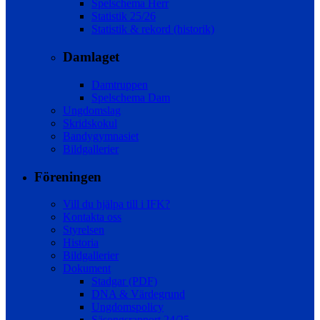
Spelschema Herr
Statistik 25/26
Statistik & rekord (historik)
Damlaget
Damtruppen
Spelschema Dam
Ungdomslag
Skridskokul
Bandygymnasiet
Bildgallerier
Föreningen
Vill du hjälpa till i IFK?
Kontakta oss
Styrelsen
Historia
Bildgallerier
Dokument
Stadgar (PDF)
DNA & Värdegrund
Ungdomspolicy
Säsongsrapport 24/25