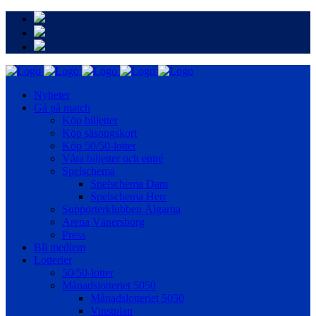
Nyheter
Gå på match
Köp biljetter
Köp säsongskort
Köp 50/50-lotter
Våra biljetter och entré
Spelschema
Spelschema Dam
Spelschema Herr
Supporterklubben Älgarna
Arena Vänersborg
Press
Bli medlem
Lotterier
50/50-lotter
Månadslotteriet 5050
Månadslotteriet 5050
Vinstplan