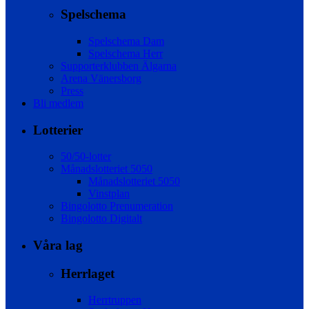
Spelschema
Spelschema Dam
Spelschema Herr
Supporterklubben Älgarna
Arena Vänersborg
Press
Bli medlem
Lotterier
50/50-lotter
Månadslotteriet 5050
Månadslotteriet 5050
Vinstplan
Bingolotto Prenumeration
Bingolotto Digitalt
Våra lag
Herrlaget
Herrtruppen