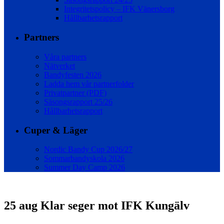
Integritetspolicy – IFK Vänersborg
Hållbarhetsrapport
Partners
Våra partners
Nätverket
Bandyfesten 2026
Ladda hem vår partnerfolder
Privatpartner (PDF)
Säsongsrapport 25/26
Hållbarhetsrapport
Cuper & Läger
Nordic Bandy Cup 2026/27
Sommarbandyskola 2026
Summer Day Camp 2026
25 aug
Klar seger mot IFK Kungälv