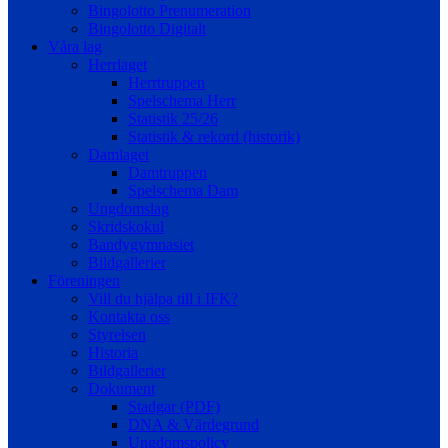
Bingolotto Prenumeration
Bingolotto Digitalt
Våra lag
Herrlaget
Herrtruppen
Spelschema Herr
Statistik 25/26
Statistik & rekord (historik)
Damlaget
Damtruppen
Spelschema Dam
Ungdomslag
Skridskokul
Bandygymnasiet
Bildgallerier
Föreningen
Vill du hjälpa till i IFK?
Kontakta oss
Styrelsen
Historia
Bildgallerier
Dokument
Stadgar (PDF)
DNA & Värdegrund
Ungdomspolicy