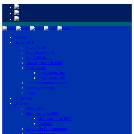
Nyheter
Gå på match
Köp biljetter
Köp säsongskort
Köp 50/50-lotter
Våra biljetter och entré
Spelschema
Spelschema Dam
Spelschema Herr
Supporterklubben Älgarna
Arena Vänersborg
Press
Bli medlem
Lotterier
50/50-lotter
Månadslotteriet 5050
Månadslotteriet 5050
Vinstplan
Bingolotto Prenumeration
Bingolotto Digitalt