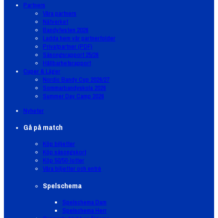
Partners
Våra partners
Nätverket
Bandyfesten 2026
Ladda hem vår partnerfolder
Privatpartner (PDF)
Säsongsrapport 25/26
Hållbarhetsrapport
Cuper & Läger
Nordic Bandy Cup 2026/27
Sommarbandyskola 2026
Summer Day Camp 2026
Nyheter
Gå på match
Köp biljetter
Köp säsongskort
Köp 50/50-lotter
Våra biljetter och entré
Spelschema
Spelschema Dam
Spelschema Herr