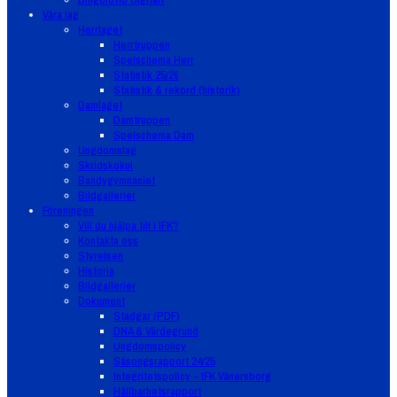
Våra lag
Herrlaget
Herrtruppen
Spelschema Herr
Statistik 25/26
Statistik & rekord (historik)
Damlaget
Damtruppen
Spelschema Dam
Ungdomslag
Skridskokul
Bandygymnasiet
Bildgallerier
Föreningen
Vill du hjälpa till i IFK?
Kontakta oss
Styrelsen
Historia
Bildgallerier
Dokument
Stadgar (PDF)
DNA & Värdegrund
Ungdomspolicy
Säsongsrapport 24/25
Integritetspolicy – IFK Vänersborg
Hållbarhetsrapport