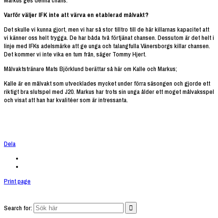
Markus ges denna chans.
Varför väljer IFK inte att värva en etablerad målvakt?
Det skulle vi kunna gjort, men vi har så stor tilltro till de här killarnas kapacitet att
vi känner oss helt trygga. De har båda två förtjänat chansen. Dessutom är det helt i
linje med IFKs adelsmärke att ge unga och talangfulla Vänersborgs killar chansen.
Det kommer vi inte vika en tum från, säger Tommy Hjert.
Målvaktstränare Mats Björklund berättar så här om Kalle och Markus;
Kalle är en målvakt som utvecklades mycket under förra säsongen och gjorde ett
riktigt bra slutspel med J20. Markus har trots sin unga ålder ett moget målvaksspel
och visat att han har kvalitéer som är intressanta.
Dela
Print page
Search for: