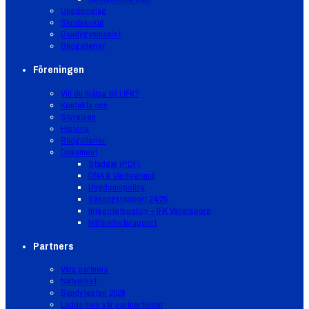
Ungdomslag
Skridskokul
Bandygymnasiet
Bildgallerier
Föreningen
Vill du hjälpa till i IFK?
Kontakta oss
Styrelsen
Historia
Bildgallerier
Dokument
Stadgar (PDF)
DNA & Värdegrund
Ungdomspolicy
Säsongsrapport 24/25
Integritetspolicy – IFK Vänersborg
Hållbarhetsrapport
Partners
Våra partners
Nätverket
Bandyfesten 2026
Ladda hem vår partnerfolder