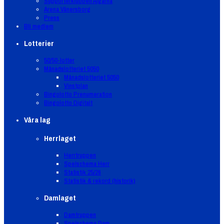
Supporterklubben Älgarna
Arena Vänersborg
Press
Bli medlem
Lotterier
50/50-lotter
Månadslotteriet 5050
Månadslotteriet 5050
Vinstplan
Bingolotto Prenumeration
Bingolotto Digitalt
Våra lag
Herrlaget
Herrtruppen
Spelschema Herr
Statistik 25/26
Statistik & rekord (historik)
Damlaget
Damtruppen
Spelschema Dam