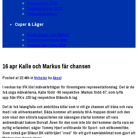
Privatpartner (PDF)
Säsongsrapport 25/26
Hållbarhetsrapport
Cuper & Läger
Nordic Bandy Cup 2026/27
Sommarbandyskola 2026
Summer Day Camp 2026
16 apr
Kalle och Markus får chansen
Posted at 22:46h
in
Nyheter
by
Aksel
I veckan har IFK löst målvaktsfrågan för föreningens representationslag. Det är de
två unga målvakterna, Kalle född -96 respektive Markus född-97, som lyfts
upp från IFK:s J20 lag respektive Blåsuts A-lag.
Det är två talangfulla och ambitiösa killar som vi vill ge chansen att träna och vara
med i vår elitverksamhet. Båda kommer att ansluta till A-truppen direkt och den
som visat den största kapaciteten när säsongen startar kommer att vara
andremålvakt bakom Borvall. Även för den som inte blir det kommer detta vara en
nyttig erfarenhet, säger Tommy Hjert ordförande för Sport- och elitkommittén.
Som också ger Blåsut BK välförtjänt ”cred” för ett gott samtalsklimat som gjort att