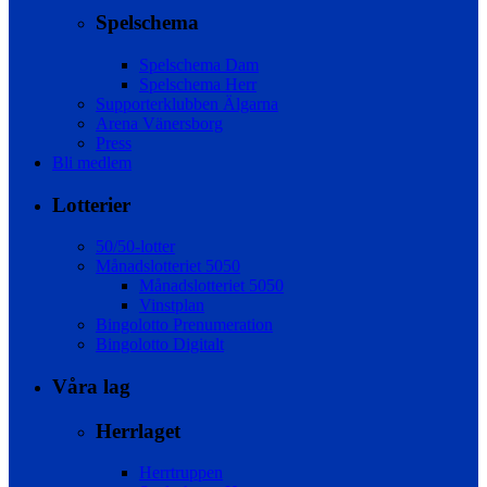
Spelschema
Spelschema Dam
Spelschema Herr
Supporterklubben Älgarna
Arena Vänersborg
Press
Bli medlem
Lotterier
50/50-lotter
Månadslotteriet 5050
Månadslotteriet 5050
Vinstplan
Bingolotto Prenumeration
Bingolotto Digitalt
Våra lag
Herrlaget
Herrtruppen