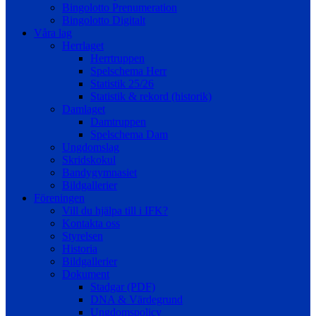
Bingolotto Prenumeration
Bingolotto Digitalt
Våra lag
Herrlaget
Herrtruppen
Spelschema Herr
Statistik 25/26
Statistik & rekord (historik)
Damlaget
Damtruppen
Spelschema Dam
Ungdomslag
Skridskokul
Bandygymnasiet
Bildgallerier
Föreningen
Vill du hjälpa till i IFK?
Kontakta oss
Styrelsen
Historia
Bildgallerier
Dokument
Stadgar (PDF)
DNA & Värdegrund
Ungdomspolicy