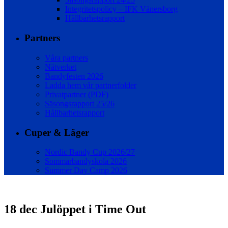
Integritetspolicy – IFK Vänersborg
Hållbarhetsrapport
Partners
Våra partners
Nätverket
Bandyfesten 2026
Ladda hem vår partnerfolder
Privatpartner (PDF)
Säsongsrapport 25/26
Hållbarhetsrapport
Cuper & Läger
Nordic Bandy Cup 2026/27
Sommarbandyskola 2026
Summer Day Camp 2026
18 dec
Julöppet i Time Out