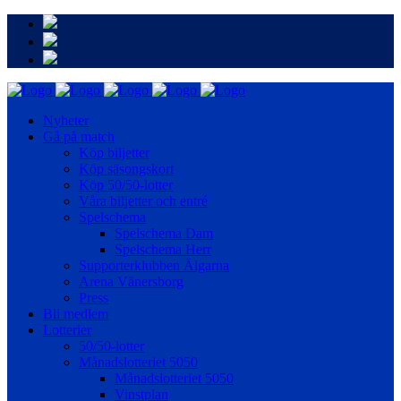
Nyheter
Gå på match
Köp biljetter
Köp säsongskort
Köp 50/50-lotter
Våra biljetter och entré
Spelschema
Spelschema Dam
Spelschema Herr
Supporterklubben Älgarna
Arena Vänersborg
Press
Bli medlem
Lotterier
50/50-lotter
Månadslotteriet 5050
Månadslotteriet 5050
Vinstplan