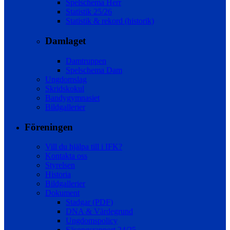
Spelschema Herr
Statistik 25/26
Statistik & rekord (historik)
Damlaget
Damtruppen
Spelschema Dam
Ungdomslag
Skridskokul
Bandygymnasiet
Bildgallerier
Föreningen
Vill du hjälpa till i IFK?
Kontakta oss
Styrelsen
Historia
Bildgallerier
Dokument
Stadgar (PDF)
DNA & Värdegrund
Ungdomspolicy
Säsongsrapport 24/25