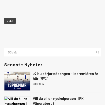
DELA
Senaste Nyheter
🏑 Nu börjar säsongen – ispremiären är
här! 💙🤍
2026-08-07
Vill du bli en nyckelperson i IFK
Vänersborg?