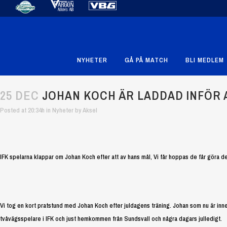
NYHETER
GÅ PÅ MATCH
BLI MEDLEM
25 DEC
JOHAN KOCH ÄR LADDAD INFÖR
Posted at 20:34h
in
Nyheter
by
Aksel
IFK spelarna klappar om Johan Koch efter att av hans mål, Vi får hoppas de får göra 
Vi tog en kort pratstund med Johan Koch efter juldagens träning. Johan som nu är inne
tvåvägsspelare i IFK och just hemkommen från Sundsvall och några dagars julledigt.