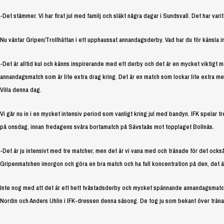
-Det stämmer. Vi har firat jul med familj och släkt några dagar i Sundsvall. Det har varit 
Nu väntar Gripen/Trollhättan i ett upphaussat annandagsderby. Vad har du för känsla 
-Det är alltid kul och känns inspirerande med ett derby och det är en mycket viktigt 
annandagsmatch som är lite extra drag kring. Det är en match som lockar lite extra med
Villa denna dag.
Vi går nu in i en mycket intensiv period som vanligt kring jul med bandyn. IFK spelar
på onsdag, innan fredagens svåra bortamatch på Sävstaås mot topplaget Bollnäs.
-Det är ju intensivt med tre matcher, men det är vi vana med och tränade för det också,
Gripenmatchen imorgon och göra en bra match och ha full koncentration på den, det är 
Inte nog med att det är ett hett tvåstadsderby och mycket spännande annandagsmatch
Nordin och Anders Uhlin i IFK-dressen denna säsong. De tog ju som bekant över tränar