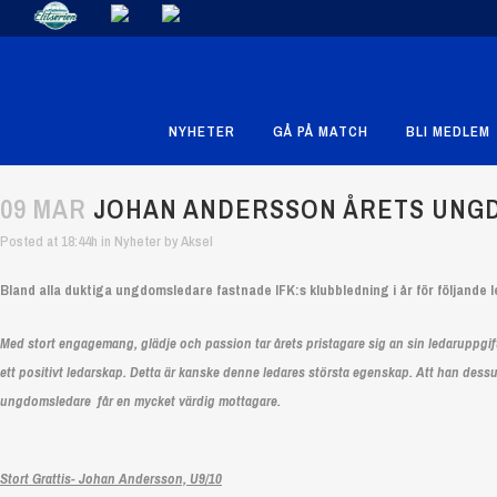
NYHETER
GÅ PÅ MATCH
BLI MEDLEM
09 MAR
JOHAN ANDERSSON ÅRETS UNG
Posted at 18:44h
in
Nyheter
by
Aksel
Bland alla duktiga ungdomsledare fastnade IFK:s klubbledning i år för följande 
Med stort engagemang, glädje och passion tar årets pristagare sig an sin ledaruppgift
ett positivt ledarskap. Detta är kanske denne ledares största egenskap. Att han dessut
ungdomsledare får en mycket värdig mottagare.
Stort Grattis- Johan Andersson, U9/10