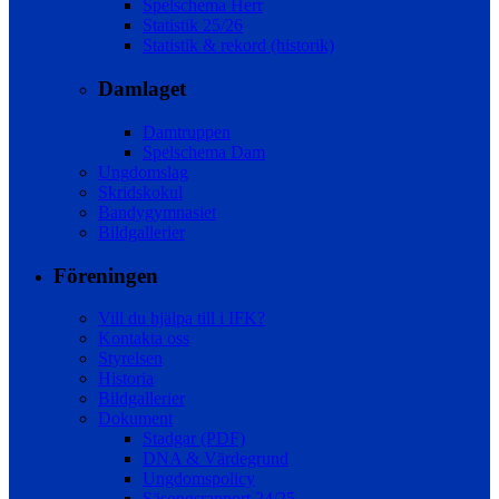
Spelschema Herr
Statistik 25/26
Statistik & rekord (historik)
Damlaget
Damtruppen
Spelschema Dam
Ungdomslag
Skridskokul
Bandygymnasiet
Bildgallerier
Föreningen
Vill du hjälpa till i IFK?
Kontakta oss
Styrelsen
Historia
Bildgallerier
Dokument
Stadgar (PDF)
DNA & Värdegrund
Ungdomspolicy
Säsongsrapport 24/25