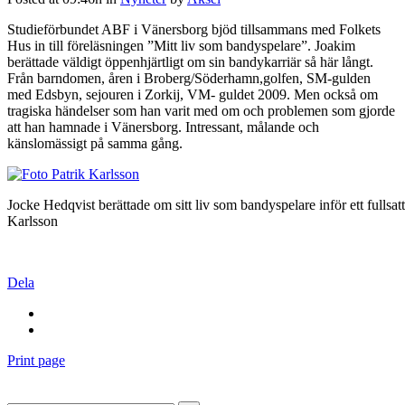
Studieförbundet ABF i Vänersborg bjöd tillsammans med Folkets
Hus in till föreläsningen ”Mitt liv som bandyspelare”. Joakim
berättade väldigt öppenhjärtligt om sin bandykarriär så här långt.
Från barndomen, åren i Broberg/Söderhamn,golfen, SM-gulden
med Edsbyn, sejouren i Zorkij, VM- guldet 2009. Men också om
tragiska händelser som han varit med om och problemen som gjorde
att han hamnade i Vänersborg. Intressant, målande och
känslomässigt på samma gång.
Jocke Hedqvist berättade om sitt liv som bandyspelare inför ett fullsat
Karlsson
Dela
Print page