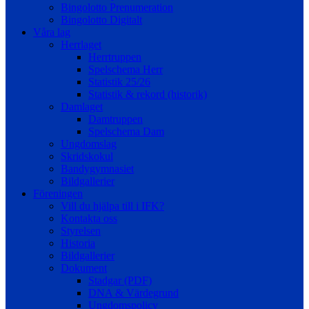
Bingolotto Prenumeration
Bingolotto Digitalt
Våra lag
Herrlaget
Herrtruppen
Spelschema Herr
Statistik 25/26
Statistik & rekord (historik)
Damlaget
Damtruppen
Spelschema Dam
Ungdomslag
Skridskokul
Bandygymnasiet
Bildgallerier
Föreningen
Vill du hjälpa till i IFK?
Kontakta oss
Styrelsen
Historia
Bildgallerier
Dokument
Stadgar (PDF)
DNA & Värdegrund
Ungdomspolicy