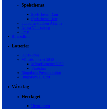
Spelschema
Spelschema Dam
Spelschema Herr
Supporterklubben Älgarna
Arena Vänersborg
Press
Bli medlem
Lotterier
50/50-lotter
Månadslotteriet 5050
Månadslotteriet 5050
Vinstplan
Bingolotto Prenumeration
Bingolotto Digitalt
Våra lag
Herrlaget
Herrtruppen