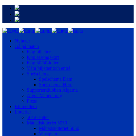
Nyheter
Gå på match
Köp biljetter
Köp säsongskort
Köp 50/50-lotter
Våra biljetter och entré
Spelschema
Spelschema Dam
Spelschema Herr
Supporterklubben Älgarna
Arena Vänersborg
Press
Bli medlem
Lotterier
50/50-lotter
Månadslotteriet 5050
Månadslotteriet 5050
Vinstplan