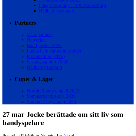
Integritetspolicy – IFK Vänersborg
Hållbarhetsrapport
Partners
Våra partners
Nätverket
Bandyfesten 2026
Ladda hem vår partnerfolder
Privatpartner (PDF)
Säsongsrapport 25/26
Hållbarhetsrapport
Cuper & Läger
Nordic Bandy Cup 2026/27
Sommarbandyskola 2026
Summer Day Camp 2026
27 mar
Jocke berättade om sitt liv som
bandyspelare
Posted at 09:46h
in
Nyheter
by
Aksel