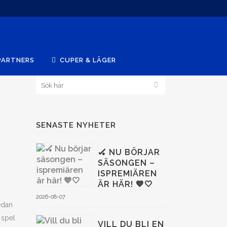
PARTNERS
CUPER & LÄGER
SENASTE NYHETER
🏑 NU BÖRJAR
SÄSONGEN –
ISPREMIÄREN
ÄR HÄR! 💙🤍
2026-08-07
edan
 spel
VILL DU BLI EN