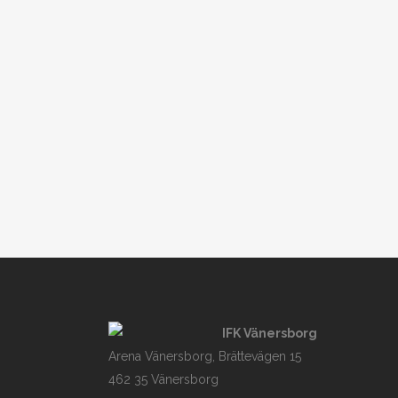
IFK Vänersborg
Arena Vänersborg, Brättevägen 15
462 35 Vänersborg