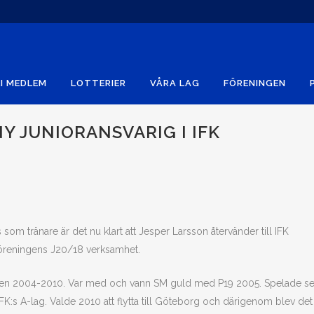
I MEDLEM
LOTTERIER
VÅRA LAG
FÖRENINGEN
Y JUNIORANSVARIG I IFK
 som tränare är det nu klart att Jesper Larsson återvänder till IFK
föreningens J20/18 verksamhet.
åren 2004-2010. Var med och vann SM guld med P19 2005. Spelade s
IFK:s A-lag. Valde 2010 att flytta till Göteborg och därigenom blev det