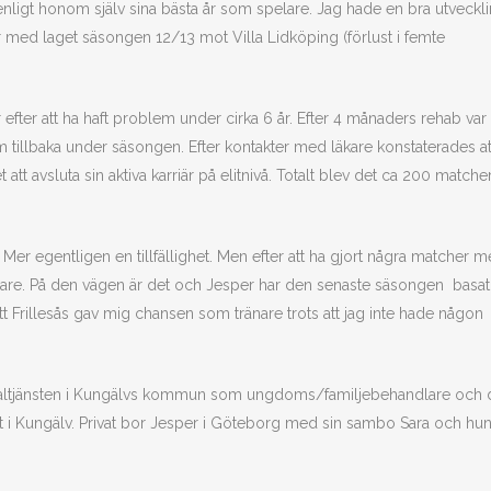
nligt honom själv sina bästa år som spelare. Jag hade en bra utveckli
r med laget säsongen 12/13 mot Villa Lidköping (förlust i femte
efter att ha haft problem under cirka 6 år. Efter 4 månaders rehab var
m tillbaka under säsongen. Efter kontakter med läkare konstaterades at
 att avsluta sin aktiva karriär på elitnivå. Totalt blev det ca 200 matcher
r. Mer egentligen en tillfällighet. Men efter att ha gjort några matcher 
änare. På den vägen är det och Jesper har den senaste säsongen basat
att Frillesås gav mig chansen som tränare trots att jag inte hade någon
socialtjänsten i Kungälvs kommun som ungdoms/familjebehandlare och 
t i Kungälv. Privat bor Jesper i Göteborg med sin sambo Sara och hu