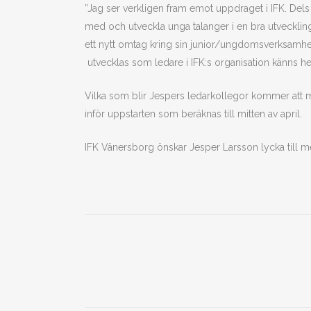
”Jag ser verkligen fram emot uppdraget i IFK. Dels at
med och utveckla unga talanger i en bra utvecklin
ett nytt omtag kring sin junior/ungdomsverksamhet
utvecklas som ledare i IFK:s organisation känns hel
Vilka som blir Jespers ledarkollegor kommer att
inför uppstarten som beräknas till mitten av april.
IFK Vänersborg önskar Jesper Larsson lycka till me