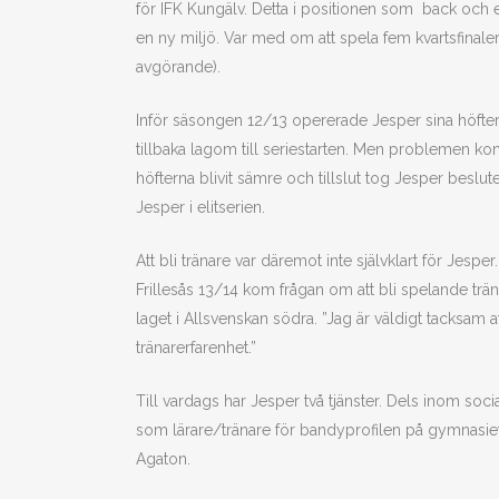
för IFK Kungälv. Detta i positionen som back och e
en ny miljö. Var med om att spela fem kvartsfinale
avgörande).
Inför säsongen 12/13 opererade Jesper sina höfter 
tillbaka lagom till seriestarten. Men problemen ko
höfterna blivit sämre och tillslut tog Jesper beslutet
Jesper i elitserien.
Att bli tränare var däremot inte självklart för Jespe
Frillesås 13/14 kom frågan om att bli spelande tr
laget i Allsvenskan södra. ”Jag är väldigt tacksam 
tränarerfarenhet.”
Till vardags har Jesper två tjänster. Dels inom 
som lärare/tränare för bandyprofilen på gymnasie
Agaton.