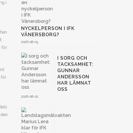
ng i
NYCKELPERSON I IFK
 han
VÄNERSBORG?
t
2026-08-03
 för
I SORG OCH
TACKSAMHET:
med
GUNNAR
ANDERSSON
 för
HAR LÄMNAT
OSS
2026-08-02
dels
nden