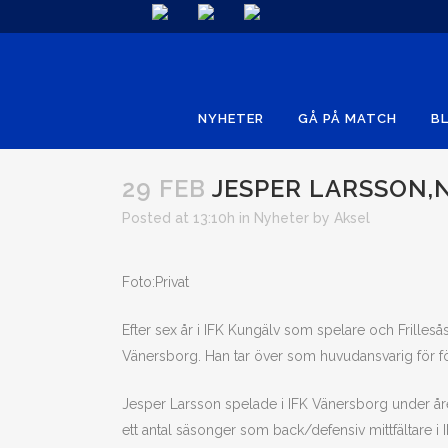
NYHETER
GÅ PÅ MATCH
BL
29 FEB
JESPER LARSSON,N
Posted at 13:10h
in
Nyheter
by
Aksel
Foto:Privat
Efter sex år i IFK Kungälv som spelare och Frillesås
Vänersborg. Han tar över som huvudansvarig för 
Jesper Larsson spelade i IFK Vänersborg under 
ett antal säsonger som back/defensiv mittfältare i 