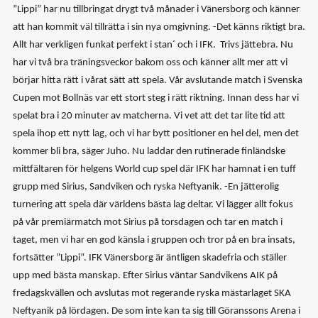
”Lippi” har nu tillbringat drygt två månader i Vänersborg och känner
att han kommit väl tillrätta i sin nya omgivning.
-Det känns riktigt bra.
Allt har verkligen funkat perfekt i stan´ och i IFK. Trivs jättebra. Nu
har vi två bra träningsveckor bakom oss och känner allt mer att vi
börjar hitta rätt i vårat sätt att spela. Vår avslutande match i Svenska
Cupen mot Bollnäs var ett stort steg i rätt riktning. Innan dess har vi
spelat bra i 20 minuter av matcherna. Vi vet att det tar lite tid att
spela ihop ett nytt lag, och vi har bytt positioner en hel del, men det
kommer bli bra, säger Juho.
Nu laddar den rutinerade finländske
mittfältaren för helgens World cup spel där IFK har hamnat i en tuff
grupp med Sirius, Sandviken och ryska Neftyanik.
-En jätterolig
turnering att spela där världens bästa lag deltar. Vi lägger allt fokus
på vår premiärmatch mot Sirius på torsdagen och tar en match i
taget, men vi har en god känsla i gruppen och tror på en bra insats,
fortsätter ”Lippi”.
IFK Vänersborg är äntligen skadefria och ställer
upp med bästa manskap. Efter Sirius väntar Sandvikens AIK på
fredagskvällen och avslutas mot regerande ryska mästarlaget SKA
Neftyanik på lördagen.
De som inte kan ta sig till Göranssons Arena i