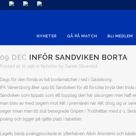
NYHETER
GÅ PÅ MATCH
BLI MEDLEM
09 DEC
INFÖR SANDVIKEN BORTA
Posted at 21:49h
in
Nyheter
by
Daniel Silvereld
Dags för den första av två bortamatcher i rad i Gävleborg.
IFK Vänersborg åker upp till Sandviken för att försöka bryta den trista
Sandviken som tippats som ett topplag den här säsongen men haft en tu
man blev av med segern mot AIK i premiären när AIK drog sig ur serien
seger innan man till slut besegrade Gripen i Trollhättan med 2-1. Seda
poäng och ligger på sjätte plats i tabellen.
Lagets bästa poängplockade är ytterhalven Albin Arisniemi och bäst