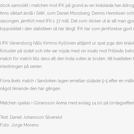
dock sannolikt i matchen mot IFK på grund av en knäskada han ådrog
finns såklart ändå i SAIK, som Daniel Mossberg, Dennis Henriksen och
säsongen, jämfört med IFK:s 37 mål. Det som sticker ut är att man gjo
toppskiktet i den statistiken så här långt. IFK har som jämförelse gjort
I IFK Vänersborg hålls Kimmo Kyllönen alltjämt ur spel pga den knä
förluster på slutet och inte var nöjda med sin insats mot Frillesås behö
match för match tills dess att den trista sviten är bruten. Att kvaliteten 
inledningen på serien.
Förra årets match i Sandviken lagen emellan slutade 5-5 efter en målkava
något liknande den här gången.
Matchen spelas i Göransson Arena med avslag 14.00 på lördagsefterm
Text: Daniel Johansson Silvereld
Foto: Jorge Moreno