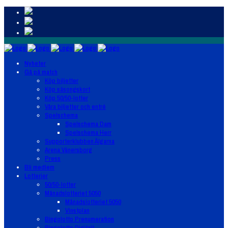
Nyheter
Gå på match
Köp biljetter
Köp säsongskort
Köp 50/50-lotter
Våra biljetter och entré
Spelschema
Spelschema Dam
Spelschema Herr
Supporterklubben Älgarna
Arena Vänersborg
Press
Bli medlem
Lotterier
50/50-lotter
Månadslotteriet 5050
Månadslotteriet 5050
Vinstplan
Bingolotto Prenumeration
Bingolotto Digitalt