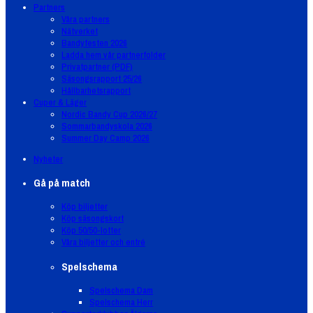
Partners
Våra partners
Nätverket
Bandyfesten 2026
Ladda hem vår partnerfolder
Privatpartner (PDF)
Säsongsrapport 25/26
Hållbarhetsrapport
Cuper & Läger
Nordic Bandy Cup 2026/27
Sommarbandyskola 2026
Summer Day Camp 2026
Nyheter
Gå på match
Köp biljetter
Köp säsongskort
Köp 50/50-lotter
Våra biljetter och entré
Spelschema
Spelschema Dam
Spelschema Herr