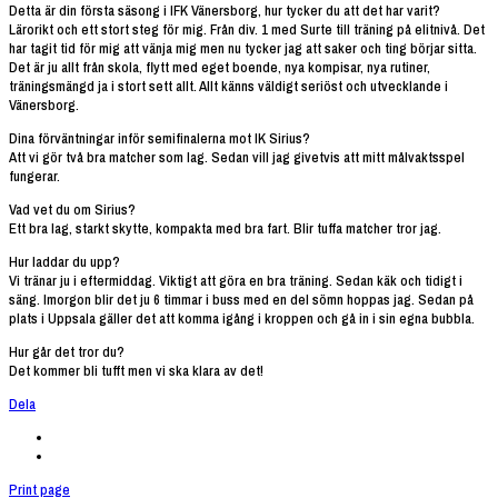
Detta är din första säsong i IFK Vänersborg, hur tycker du att det har varit?
Lärorikt och ett stort steg för mig. Från div. 1 med Surte till träning på elitnivå. Det
har tagit tid för mig att vänja mig men nu tycker jag att saker och ting börjar sitta.
Det är ju allt från skola, flytt med eget boende, nya kompisar, nya rutiner,
träningsmängd ja i stort sett allt. Allt känns väldigt seriöst och utvecklande i
Vänersborg.
Dina förväntningar inför semifinalerna mot IK Sirius?
Att vi gör två bra matcher som lag. Sedan vill jag givetvis att mitt målvaktsspel
fungerar.
Vad vet du om Sirius?
Ett bra lag, starkt skytte, kompakta med bra fart. Blir tuffa matcher tror jag.
Hur laddar du upp?
Vi tränar ju i eftermiddag. Viktigt att göra en bra träning. Sedan käk och tidigt i
säng. Imorgon blir det ju 6 timmar i buss med en del sömn hoppas jag. Sedan på
plats i Uppsala gäller det att komma igång i kroppen och gå in i sin egna bubbla.
Hur går det tror du?
Det kommer bli tufft men vi ska klara av det!
Dela
Print page