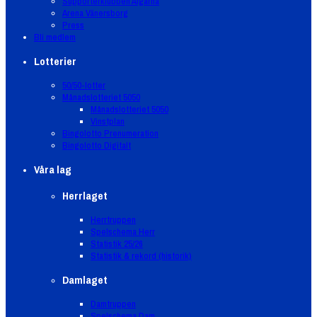
Supporterklubben Älgarna
Arena Vänersborg
Press
Bli medlem
Lotterier
50/50-lotter
Månadslotteriet 5050
Månadslotteriet 5050
Vinstplan
Bingolotto Prenumeration
Bingolotto Digitalt
Våra lag
Herrlaget
Herrtruppen
Spelschema Herr
Statistik 25/26
Statistik & rekord (historik)
Damlaget
Damtruppen
Spelschema Dam