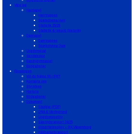
Våra lag
Herrlaget
Herrtruppen
Spelschema Herr
Statistik 25/26
Statistik & rekord (historik)
Damlaget
Damtruppen
Spelschema Dam
Ungdomslag
Skridskokul
Bandygymnasiet
Bildgallerier
Föreningen
Vill du hjälpa till i IFK?
Kontakta oss
Styrelsen
Historia
Bildgallerier
Dokument
Stadgar (PDF)
DNA & Värdegrund
Ungdomspolicy
Säsongsrapport 24/25
Integritetspolicy – IFK Vänersborg
Hållbarhetsrapport