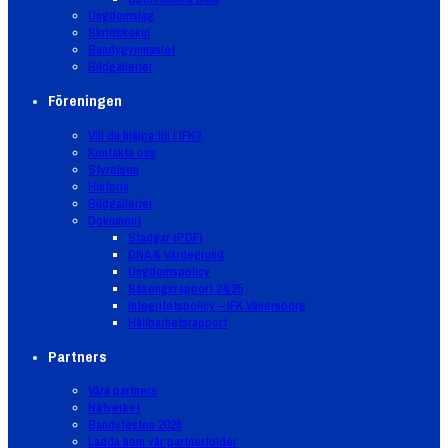
Ungdomslag
Skridskokul
Bandygymnasiet
Bildgallerier
Föreningen
Vill du hjälpa till i IFK?
Kontakta oss
Styrelsen
Historia
Bildgallerier
Dokument
Stadgar (PDF)
DNA & Värdegrund
Ungdomspolicy
Säsongsrapport 24/25
Integritetspolicy – IFK Vänersborg
Hållbarhetsrapport
Partners
Våra partners
Nätverket
Bandyfesten 2026
Ladda hem vår partnerfolder