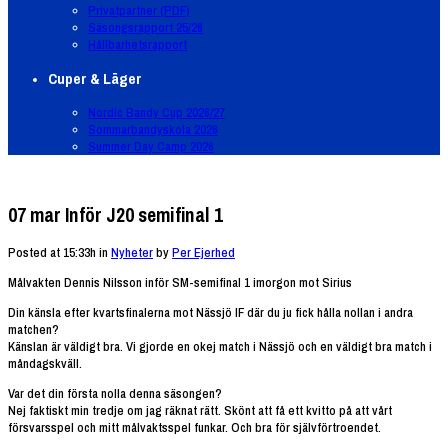
Privatpartner (PDF)
Säsongsrapport 25/26
Hållbarhetsrapport
Cuper & Läger
Nordic Bandy Cup 2026/27
Sommarbandyskola 2026
Summer Day Camp 2026
07 mar
Inför J20 semifinal 1
Posted at 15:33h
in
Nyheter
by
Per Ejerhed
Målvakten Dennis Nilsson inför SM-semifinal 1 imorgon mot Sirius
Din känsla efter kvartsfinalerna mot Nässjö IF där du ju fick hålla nollan i andra
matchen?
Känslan är väldigt bra. Vi gjorde en okej match i Nässjö och en väldigt bra match i
måndagskväll.
Var det din första nolla denna säsongen?
Nej faktiskt min tredje om jag räknat rätt. Skönt att få ett kvitto på att vårt
försvarsspel och mitt målvaktsspel funkar. Och bra för självförtroendet.