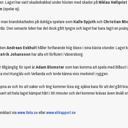
gen. Laget har varit skadedrabbat under hösten med skador på
Niklas Hellqvist
on
(spelar ej).
att man brandskattades på duktiga spelare som
Kalle Spjuth
och
Christian Mi
rås. Den senaste tiden har det dock gått tyngre och laget har bara tagit en poä
ubben
Andreas Eskhult
håller fortfarande hög klass i sina bästa stunder. Laget 
atrik Johansson
har alla ett förflutet i Vänersborg.
 tillgänglig för spel är
Adam Blomster
som kan komma att spela med Blåsut i
na mot Kungälv och Vetlanda och torde känna viss medvind i ryggen.
ppna av och tro att saker och ting kommer lösa sig själva bara för att det gått bra
it att hela laget kämpat hårt i 90 minuter och det kommer krävas även ikväll o
enklast via
www.ttela.se
eller
www.elitrapport.se