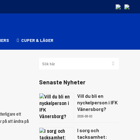
NERS
CUPER & LÄGER
Senaste Nyheter
Vill du bli en
nyckelperson i IFK
Vänersborg?
terligare ett
2026-08-03
r på att ändra på
I sorg och
tacksamhet: