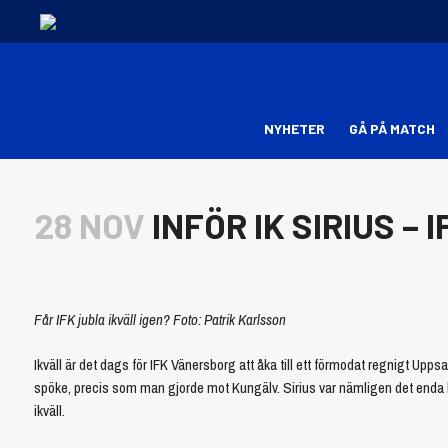
NYHETER
GÅ PÅ MATCH
28 NOV
INFÖR IK SIRIUS –
Får IFK jubla ikväll igen? Foto: Patrik Karlsson
Ikväll är det dags för IFK Vänersborg att åka till ett förmodat regnigt Upps
spöke, precis som man gjorde mot Kungälv. Sirius var nämligen det enda l
ikväll.