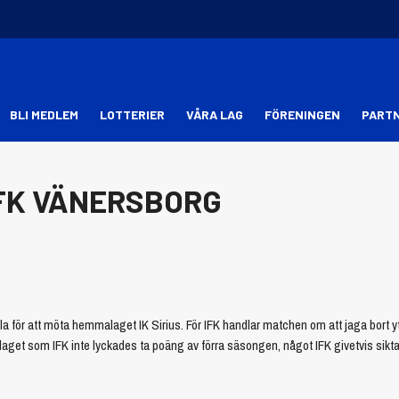
BLI MEDLEM
LOTTERIER
VÅRA LAG
FÖRENINGEN
PART
 IFK VÄNERSBORG
ala för att möta hemmalaget IK Sirius. För IFK handlar matchen om att jaga bort yt
aget som IFK inte lyckades ta poäng av förra säsongen, något IFK givetvis sikta