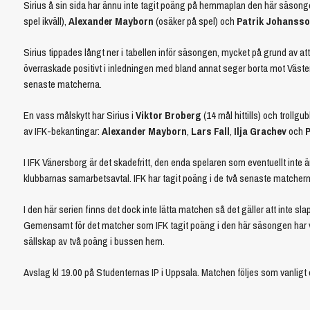
Sirius å sin sida har ännu inte tagit poäng på hemmaplan den här säson
spel ikväll),
Alexander Mayborn
(osäker på spel) och
Patrik Johanss
Sirius tippades långt ner i tabellen inför säsongen, mycket på grund av 
överraskade positivt i inledningen med bland annat seger borta mot Väste
senaste matcherna.
En vass målskytt har Sirius i
Viktor Broberg
(14 mål hittills) och trollg
av IFK-bekantingar:
Alexander Mayborn
,
Lars Fall
,
Ilja Grachev
och
P
I IFK Vänersborg är det skadefritt, den enda spelaren som eventuellt inte är
klubbarnas samarbetsavtal. IFK har tagit poäng i de två senaste matcher
I den här serien finns det dock inte lätta matchen så det gäller att inte sla
Gemensamt för det matcher som IFK tagit poäng i den här säsongen har var
sällskap av två poäng i bussen hem.
Avslag kl 19.00 på Studenternas IP i Uppsala. Matchen följes som vanligt 