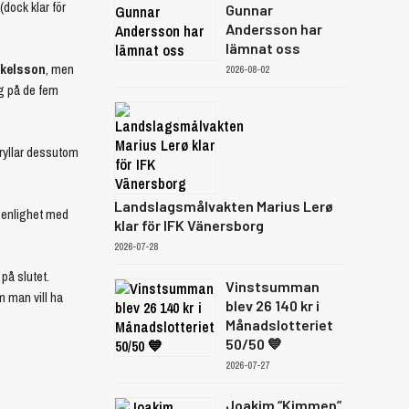
(dock klar för
Gunnar
Andersson har
lämnat oss
ckelsson
, men
2026-08-02
ng på de fem
kryllar dessutom
Landslagsmålvakten Marius Lerø
 enlighet med
klar för IFK Vänersborg
2026-07-28
 på slutet.
Vinstsumman
m man vill ha
blev 26 140 kr i
Månadslotteriet
50/50 💙
2026-07-27
Joakim “Kimmen”