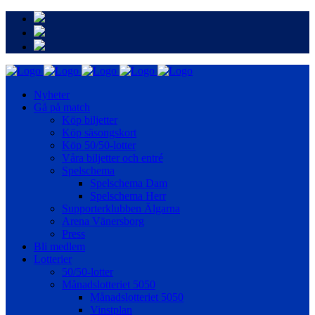
Nyheter
Gå på match
Köp biljetter
Köp säsongskort
Köp 50/50-lotter
Våra biljetter och entré
Spelschema
Spelschema Dam
Spelschema Herr
Supporterklubben Älgarna
Arena Vänersborg
Press
Bli medlem
Lotterier
50/50-lotter
Månadslotteriet 5050
Månadslotteriet 5050
Vinstplan