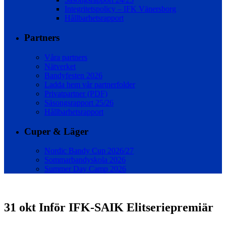
Integritetspolicy – IFK Vänersborg
Hållbarhetsrapport
Partners
Våra partners
Nätverket
Bandyfesten 2026
Ladda hem vår partnerfolder
Privatpartner (PDF)
Säsongsrapport 25/26
Hållbarhetsrapport
Cuper & Läger
Nordic Bandy Cup 2026/27
Sommarbandyskola 2026
Summer Day Camp 2026
31 okt
Inför IFK-SAIK Elitseriepremiär