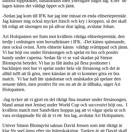
tillhöra toppskiktet, tillsammans med ytterligare något lag. Efter de
lagen känns det väldigt öppet och jämt.
-Sedan jag kom till IFK har jag inte missat en enda elitseriepremiär.
Jag känner mig också mycket fräsch och kry i kroppen, så det skall
bli roligt att säsongen nu på allvar drar igång, avslutar Johan.
Ari Holopainen ser fram mot kvällens viktiga elitseriepremiär, den
tredje i ordningen som huvudtränare i IFK. -Det känns spännande,
men också ovisst. Årets elitserie känns väldigt svårtippad och jämn.
Vi har höjt oss under försäsongen och spelat en bra och positiv
bandy under cuperna. Sedan får vi se vad skadan på Simon
Blomqvist betyder. Vi har ju fått ändra på flera positioner i
backlinjen mot hur vi spelat under hela vår försäsong och det är
alltid tufft att få göra, men känslan är att vi kommer göra en bra
match. Vi har haft lite sjukdomar och småskador på spelare den
senaste tiden, men positivt för oss nu att de är tillbaka, säger Ari
Holopainen.
-Jag tycker att vi gjort en del riktigt fina insatser under försäsongen,
bland annat mot Jenisej under World Cup och successivt höjt oss. I
kvällens match mot Sandviken hoppas jag att vi vågar spela ut och
vara avslappnade för då är vi ett bra lag, avslutar Ari Holopainen.
Utöver Simon Blomqvist saknas David Jensen som inte riktigt är
klar för spel ännu efter sin hjärnskakning. Tanken är att David skall