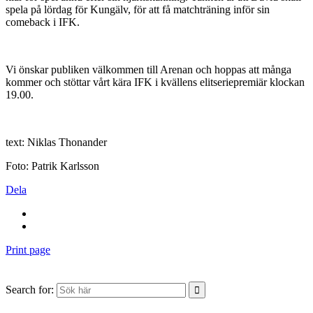
spela på lördag för Kungälv, för att få matchträning inför sin
comeback i IFK.
Vi önskar publiken välkommen till Arenan och hoppas att många
kommer och stöttar vårt kära IFK i kvällens elitseriepremiär klockan
19.00.
text: Niklas Thonander
Foto: Patrik Karlsson
Dela
Print page
Search for: