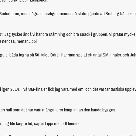
 Söderhamn, men några ödesdigra minuter på slutet gjorde att Broberg både kun
st. Jag tycker ändå vi har bra stämning och bra snack i gruppen. Vi pratar mycke
a ner oss, menar Lippi.
ld, båda tagna på 50-talet. Därtill har man spelat ett antal SM-finaler. och Ju
 igen 2014. Två SM-finaler fick jag vara med om, och det var fantastiska upple
, en hall som det har varit många turer kring innan den kunde byggas.
 tog lite längre tid, säger Lippi med ett leende.