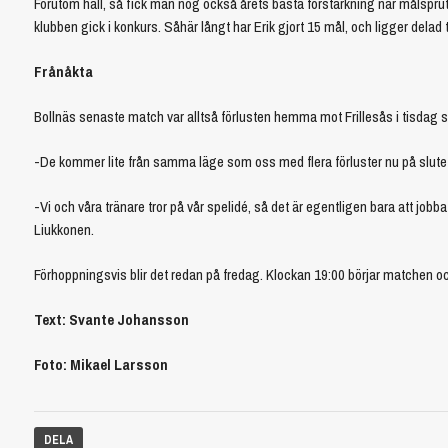
Förutom hall, så fick man nog också årets bästa förstärkning när målsprut
klubben gick i konkurs. Såhär långt har Erik gjort 15 mål, och ligger delad t
Frånåkta
Bollnäs senaste match var alltså förlusten hemma mot Frillesås i tisdag s
-De kommer lite från samma läge som oss med flera förluster nu på slutet, 
-Vi och våra tränare tror på vår spelidé, så det är egentligen bara att job
Liukkonen.
Förhoppningsvis blir det redan på fredag. Klockan 19:00 börjar matchen oc
Text: Svante Johansson
Foto: Mikael Larsson
DELA