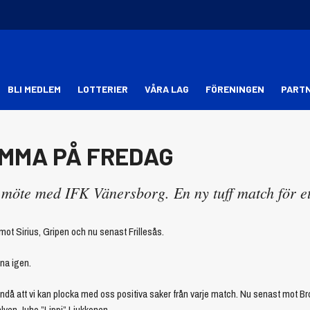
BLI MEDLEM
LOTTERIER
VÅRA LAG
FÖRENINGEN
PART
MMA PÅ FREDAG
möte med IFK Vänersborg. En ny tuff match för et
mot Sirius, Gripen och nu senast Frillesås.
na igen.
r ändå att vi kan plocka med oss positiva saker från varje match. Nu senast mot Br
halven Juho ”Lippi” Liukkonen.