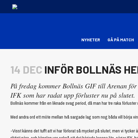
NYHETER
GÅ PÅ MATCH
14 DEC
INFÖR BOLLNÄS HE
På fredag kommer Bollnäs GIF till Arenan för 
IFK som har radat upp förluster nu på slutet.
Bollnäs kommer från en liknade svag period, då man har tre raka förluster 
Med andra ord ett möte mellan två sargade lag som nog båda vill börja vin
-Visst känns det tufft att vi har förlorat så mycket på slutet, men vi tycke
riktigt nära, och känslan var också att det började lossna lite, säger IFK-