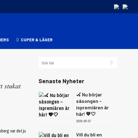
NERS
CUPER & LÄGER
Senaste Nyheter
t stukat
🏑 Nu börjar
säsongen –
ispremiären är
här! 💙🤍
2026-08-07
oberg var det ju
Vill du bli en