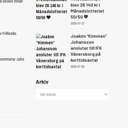
ra veckor innan
blev 26 140 kr i
Månadslotteriet
50/50 💙
2026-07-27
 Frillesås.
Joakim “Kimmen”
Johansson
ansluter till IFK
Vänersborg på
n, summerar Juho
korttidsavtal
2026-07-02
Arkiv