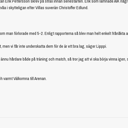
an Erik Pettersson skrev på strax innan seriestarten. Erik som lämnade AIK någ
våa i skytteligan efter Villas suverän Christoffer Edlund.
om man förlorade med 5-2. Enligt rapporterna så blev man helt enkelt frånåkta av
men vi får inte underskatta dem för de är ett bra lag, säger Lipppi.
ba ännu hårdare både på träning och match, så tror jag att vi ska börja vinna ige
h varmt Välkomna till Arenan.