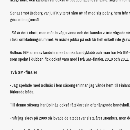
Senast mot Broberg var ju IFK ytterst nära att få med sig poäng hem från
göra ett segermål.
-Så är det i idrott, man måste våga vinna och det kanske vi inte vågade si
i tak i omklädningsrummet. Vi måste jobba på och får helt enkelt inte gräv
Bollnäs GIF är en av landets mest anrika bandyklubb och man har två SM-gu
som spelat i klubben fick också vara med i två SM-finaler, 2010 och 2011.
Två SM-finaler
-Jag spelade med Bollnäs i fem säsonger innan jag vände hem till Finland
förlorade båda.
Till denna säsong har Bollnäs också fått klart sin efterlängtade bandyhall
-När jag skrev på 2009 så lovade de att det var sista året utomhus, men det