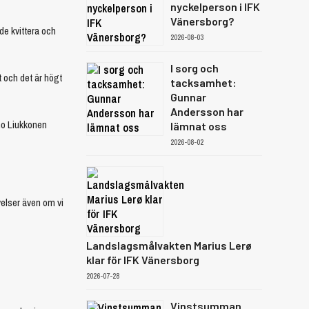
nyckelperson i IFK
Vänersborg?
de kvittera och
2026-08-03
I sorg och
t och det är högt
tacksamhet:
Gunnar
Andersson har
ho Liukkonen
lämnat oss
2026-08-02
velser även om vi
Landslagsmålvakten Marius Lerø
klar för IFK Vänersborg
2026-07-28
Vinstsumman