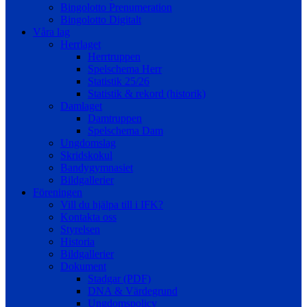
Bingolotto Prenumeration
Bingolotto Digitalt
Våra lag
Herrlaget
Herrtruppen
Spelschema Herr
Statistik 25/26
Statistik & rekord (historik)
Damlaget
Damtruppen
Spelschema Dam
Ungdomslag
Skridskokul
Bandygymnasiet
Bildgallerier
Föreningen
Vill du hjälpa till i IFK?
Kontakta oss
Styrelsen
Historia
Bildgallerier
Dokument
Stadgar (PDF)
DNA & Värdegrund
Ungdomspolicy