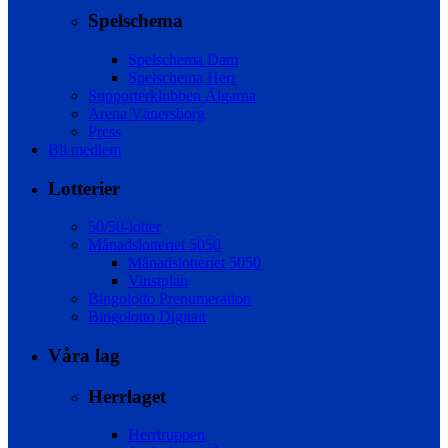
Spelschema
Spelschema Dam
Spelschema Herr
Supporterklubben Älgarna
Arena Vänersborg
Press
Bli medlem
Lotterier
50/50-lotter
Månadslotteriet 5050
Månadslotteriet 5050
Vinstplan
Bingolotto Prenumeration
Bingolotto Digitalt
Våra lag
Herrlaget
Herrtruppen