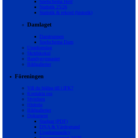
Spelschema Herr
Statistik 25/26
Statistik & rekord (historik)
Damlaget
Damtruppen
Spelschema Dam
Ungdomslag
Skridskokul
Bandygymnasiet
Bildgallerier
Föreningen
Vill du hjälpa till i IFK?
Kontakta oss
Styrelsen
Historia
Bildgallerier
Dokument
Stadgar (PDF)
DNA & Värdegrund
Ungdomspolicy
Säsongsrapport 24/25