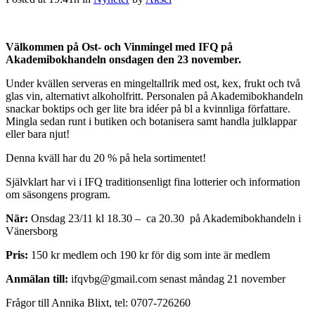
Välkommen på Ost- och Vinmingel med IFQ på
Akademibokhandeln onsdagen den 23 november.
Under kvällen serveras en mingeltallrik med ost, kex, frukt och två
glas vin, alternativt alkoholfritt. Personalen på Akademibokhandeln
snackar boktips och ger lite bra idéer på bl a kvinnliga författare.
Mingla sedan runt i butiken och botanisera samt handla julklappar
eller bara njut!
Denna kväll har du 20 % på hela sortimentet!
Självklart har vi i IFQ traditionsenligt fina lotterier och information
om säsongens program.
När:
Onsdag 23/11 kl 18.30 – ca 20.30 på Akademibokhandeln i
Vänersborg
Pris:
150 kr medlem och 190 kr för dig som inte är medlem
Anmälan till:
ifqvbg@gmail.com senast måndag 21 november
Frågor till Annika Blixt, tel: 0707-726260