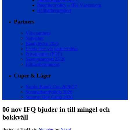
Integritetspolicy – IFK Vänersborg
Hållbarhetsrapport
Partners
Våra partners
Nätverket
Bandyfesten 2026
Ladda hem vår partnerfolder
Privatpartner (PDF)
Säsongsrapport 25/26
Hållbarhetsrapport
Cuper & Läger
Nordic Bandy Cup 2026/27
Sommarbandyskola 2026
Summer Day Camp 2026
06 nov
IFQ bjuder in till mingel och
bokkväll
Posted at 19:41h
in
Nyheter
by
Aksel