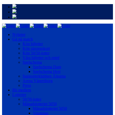
Nyheter
Gå på match
Köp biljetter
Köp säsongskort
Köp 50/50-lotter
Våra biljetter och entré
Spelschema
Spelschema Dam
Spelschema Herr
Supporterklubben Älgarna
Arena Vänersborg
Press
Bli medlem
Lotterier
50/50-lotter
Månadslotteriet 5050
Månadslotteriet 5050
Vinstplan