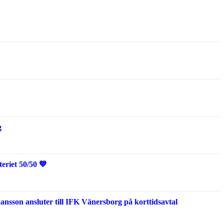
g
eriet 50/50 💙
sson ansluter till IFK Vänersborg på korttidsavtal