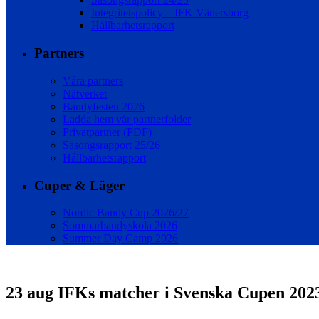
Integritetspolicy – IFK Vänersborg
Hållbarhetsrapport
Partners
Våra partners
Nätverket
Bandyfesten 2026
Ladda hem vår partnerfolder
Privatpartner (PDF)
Säsongsrapport 25/26
Hållbarhetsrapport
Cuper & Läger
Nordic Bandy Cup 2026/27
Sommarbandyskola 2026
Summer Day Camp 2026
23 aug
IFKs matcher i Svenska Cupen 202