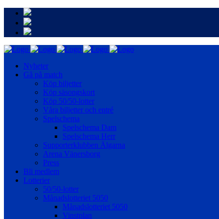
Nyheter
Gå på match
Köp biljetter
Köp säsongskort
Köp 50/50-lotter
Våra biljetter och entré
Spelschema
Spelschema Dam
Spelschema Herr
Supporterklubben Älgarna
Arena Vänersborg
Press
Bli medlem
Lotterier
50/50-lotter
Månadslotteriet 5050
Månadslotteriet 5050
Vinstplan