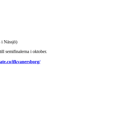
 i Nässjö)
ill semifinalerna i oktober.
mate.co/ifkvanersborg/