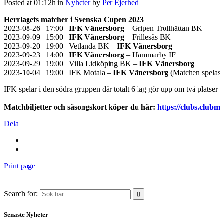
Posted at 01:12h
in
Nyheter
by
Per Ejerhed
Herrlagets matcher i Svenska Cupen 2023
2023-08-26 | 17:00 |
IFK Vänersborg
– Gripen Trollhättan BK
2023-09-09 | 15:00 |
IFK Vänersborg
– Frillesås BK
2023-09-20 | 19:00 | Vetlanda BK –
IFK Vänersborg
2023-09-23 | 14:00 |
IFK Vänersborg
– Hammarby IF
2023-09-29 | 19:00 | Villa Lidköping BK –
IFK Vänersborg
2023-10-04 | 19:00 | IFK Motala –
IFK Vänersborg
(Matchen spelas
IFK spelar i den södra gruppen där totalt 6 lag gör upp om två platser t
Matchbiljetter och säsongskort köper du här:
https://clubs.club
Dela
Print page
Search for:
Senaste Nyheter