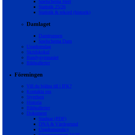
Spelschema Herr
Statistik 25/26
Statistik & rekord (historik)
Damlaget
Damtruppen
Spelschema Dam
Ungdomslag
Skridskokul
Bandygymnasiet
Bildgallerier
Föreningen
Vill du hjälpa till i IFK?
Kontakta oss
Styrelsen
Historia
Bildgallerier
Dokument
Stadgar (PDF)
DNA & Värdegrund
Ungdomspolicy
Säsongsrapport 24/25