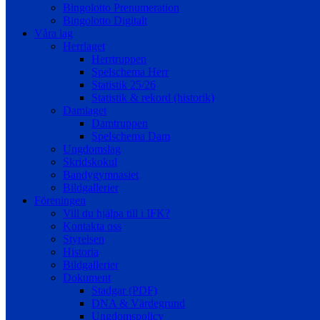
Bingolotto Prenumeration
Bingolotto Digitalt
Våra lag
Herrlaget
Herrtruppen
Spelschema Herr
Statistik 25/26
Statistik & rekord (historik)
Damlaget
Damtruppen
Spelschema Dam
Ungdomslag
Skridskokul
Bandygymnasiet
Bildgallerier
Föreningen
Vill du hjälpa till i IFK?
Kontakta oss
Styrelsen
Historia
Bildgallerier
Dokument
Stadgar (PDF)
DNA & Värdegrund
Ungdomspolicy