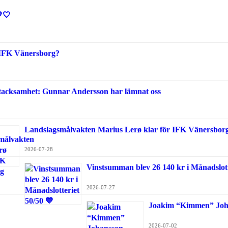
🤍
i IFK Vänersborg?
 tacksamhet: Gunnar Andersson har lämnat oss
Landslagsmålvakten Marius Lerø klar för IFK Vänersbor
2026-07-28
Vinstsumman blev 26 140 kr i Månadslott
2026-07-27
Joakim “Kimmen” Johan
2026-07-02