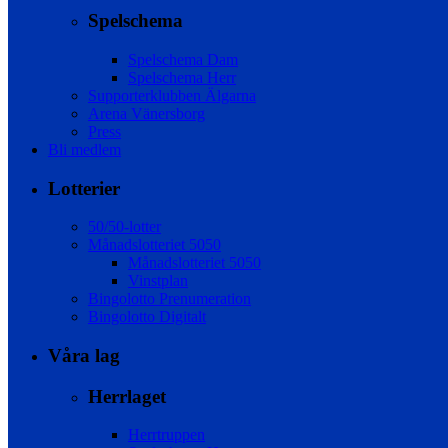
Spelschema
Spelschema Dam
Spelschema Herr
Supporterklubben Älgarna
Arena Vänersborg
Press
Bli medlem
Lotterier
50/50-lotter
Månadslotteriet 5050
Månadslotteriet 5050
Vinstplan
Bingolotto Prenumeration
Bingolotto Digitalt
Våra lag
Herrlaget
Herrtruppen