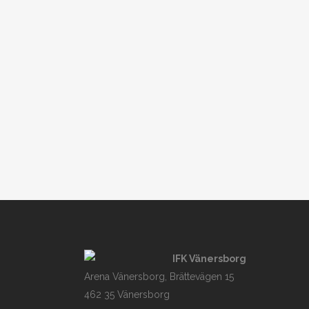
IFK Vänersborg
Arena Vänersborg, Brättevägen 15
462 35 Vänersborg