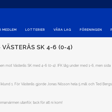
I MEDLEM
LOTTERIER
VÅRA LAG
FÖRENINGEN
VÄSTERÅS SK 4-6 (0-4)
hen mot Västerås SK med 4-6 (0-4). IFK låg under med 1-6, men sista
.
iklund 1. För Västerås gjorde Jonas Nilsson hela 5 mål och Ted Berg
arvärmen utanför, tack för att ni kom!