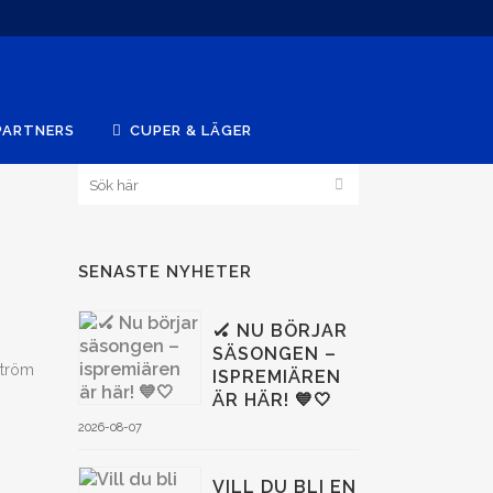
PARTNERS
CUPER & LÄGER
SENASTE NYHETER
🏑 NU BÖRJAR
SÄSONGEN –
ström
ISPREMIÄREN
ÄR HÄR! 💙🤍
2026-08-07
VILL DU BLI EN