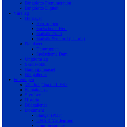
Bingolotto Prenumeration
Bingolotto Digitalt
Våra lag
Herrlaget
Herrtruppen
Spelschema Herr
Statistik 25/26
Statistik & rekord (historik)
Damlaget
Damtruppen
Spelschema Dam
Ungdomslag
Skridskokul
Bandygymnasiet
Bildgallerier
Föreningen
Vill du hjälpa till i IFK?
Kontakta oss
Styrelsen
Historia
Bildgallerier
Dokument
Stadgar (PDF)
DNA & Värdegrund
Ungdomspolicy