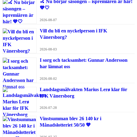
🏑 Nu börjar säsongen – ispremiären är här!
💙🤍
2026-08-07
Vill du bli en nyckelperson i IFK
Vänersborg?
2026-08-03
I sorg och tacksamhet: Gunnar Andersson
har lämnat oss
2026-08-02
Landslagsmålvakten Marius Lerø klar för
IFK Vänersborg
2026-07-28
Vinstsumman blev 26 140 kr i
Månadslotteriet 50/50 💙
2026-07-27