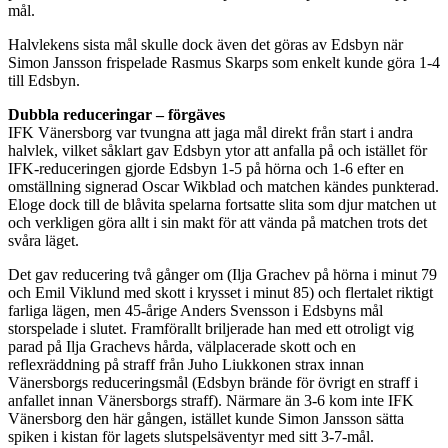
mål.
Halvlekens sista mål skulle dock även det göras av Edsbyn när
Simon Jansson frispelade Rasmus Skarps som enkelt kunde göra 1-4
till Edsbyn.
Dubbla reduceringar – förgäves
IFK Vänersborg var tvungna att jaga mål direkt från start i andra
halvlek, vilket såklart gav Edsbyn ytor att anfalla på och istället för
IFK-reduceringen gjorde Edsbyn 1-5 på hörna och 1-6 efter en
omställning signerad Oscar Wikblad och matchen kändes punkterad.
Eloge dock till de blåvita spelarna fortsatte slita som djur matchen ut
och verkligen göra allt i sin makt för att vända på matchen trots det
svåra läget.
Det gav reducering två gånger om (Ilja Grachev på hörna i minut 79
och Emil Viklund med skott i krysset i minut 85) och flertalet riktigt
farliga lägen, men 45-årige Anders Svensson i Edsbyns mål
storspelade i slutet. Framförallt briljerade han med ett otroligt vig
parad på Ilja Grachevs hårda, välplacerade skott och en
reflexräddning på straff från Juho Liukkonen strax innan
Vänersborgs reduceringsmål (Edsbyn brände för övrigt en straff i
anfallet innan Vänersborgs straff). Närmare än 3-6 kom inte IFK
Vänersborg den här gången, istället kunde Simon Jansson sätta
spiken i kistan för lagets slutspelsäventyr med sitt 3-7-mål.