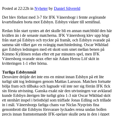
Posted at 22:22h
in
Nyheter
by
Daniel Silvereld
Det blev förlust med 3-7 för IFK Vänersbogr i femte avgörande
kvartsfinalen borta mot Edsbyn. Edsbyn vidare till semifinal.
Redan från start syntes att det skulle bli en annan matchbild den här
kvällen än i de senaste matcherna. IFK Vänersborg klev upp högt
från start på Edsbyn och tryckte på framåt, och Edsbyn svarade på
samma sätt vilket gav en svängig matchinledning. Oscar Wikblad
gav Edsbyn ledningen med ett skott som smet mellan benen på
Kimmo Kyllönen redan efter ett par minuters spel, men IFK
Vänersborg svarade strax efter när Adam Herou Löf sköt in
kvitteringen 1-1 efter hörna.
Turliga Edsbynmål
Dessvärre dröjde det inte ens en minut innan Edsbyn på ett lite
turligt sätt tog ledningen genom Mattias Larsson. Matchen fortsatte
bölja fram och tillbaka och lugnade väl inte ner sig förrän IFK fick
sin första utvisning. Ganska exakt när den utvisningen var avklarad
kunde Edsbyn återigen lite turligt göra 1-3 när Oscar Wikblad sköt
ett stenhårt inspel i brösthöjd som träffade Jonas Edling och trillade
in i mål. Vänersborgs farliga chans var Niclas Nyqvists fina
genombrott där Edsbyns försvarare lyckades rensa undan bollen
precis innan framstormande IFK-spelare skulle peta in den i öppet