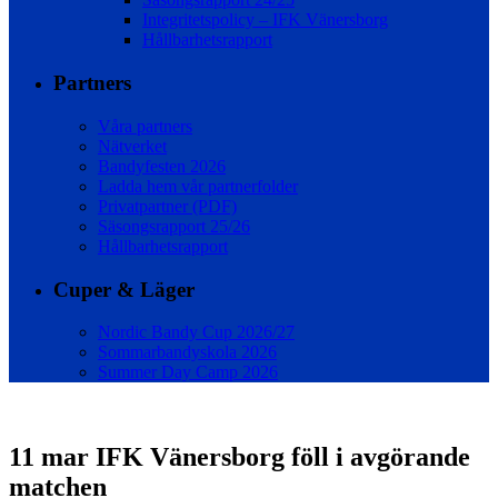
Integritetspolicy – IFK Vänersborg
Hållbarhetsrapport
Partners
Våra partners
Nätverket
Bandyfesten 2026
Ladda hem vår partnerfolder
Privatpartner (PDF)
Säsongsrapport 25/26
Hållbarhetsrapport
Cuper & Läger
Nordic Bandy Cup 2026/27
Sommarbandyskola 2026
Summer Day Camp 2026
11 mar
IFK Vänersborg föll i avgörande
matchen