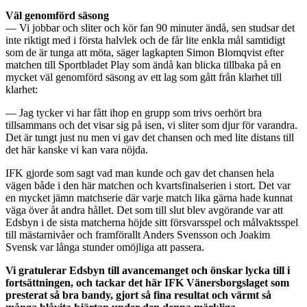
Väl genomförd säsong
— Vi jobbar och sliter och kör fan 90 minuter ändå, sen studsar det
inte riktigt med i första halvlek och de får lite enkla mål samtidigt
som de är tunga att möta, säger lagkapten Simon Blomqvist efter
matchen till Sportbladet Play som ändå kan blicka tillbaka på en
mycket väl genomförd säsong av ett lag som gått från klarhet till
klarhet:
— Jag tycker vi har fått ihop en grupp som trivs oerhört bra
tillsammans och det visar sig på isen, vi sliter som djur för varandra.
Det är tungt just nu men vi gav det chansen och med lite distans till
det här kanske vi kan vara nöjda.
IFK gjorde som sagt vad man kunde och gav det chansen hela
vägen både i den här matchen och kvartsfinalserien i stort. Det var
en mycket jämn matchserie där varje match lika gärna hade kunnat
väga över åt andra hållet. Det som till slut blev avgörande var att
Edsbyn i de sista matcherna höjde sitt försvarsspel och målvaktsspel
till mästarnivåer och framförallt Anders Svensson och Joakim
Svensk var långa stunder omöjliga att passera.
Vi gratulerar Edsbyn till avancemanget och önskar lycka till i
fortsättningen, och tackar det här IFK Vänersborgslaget som
presterat så bra bandy, gjort så fina resultat och värmt så