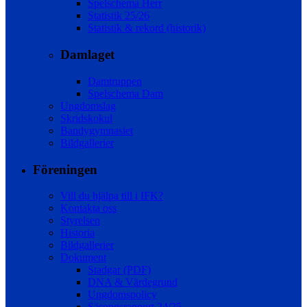
Spelschema Herr
Statistik 25/26
Statistik & rekord (historik)
Damlaget
Damtruppen
Spelschema Dam
Ungdomslag
Skridskokul
Bandygymnasiet
Bildgallerier
Föreningen
Vill du hjälpa till i IFK?
Kontakta oss
Styrelsen
Historia
Bildgallerier
Dokument
Stadgar (PDF)
DNA & Värdegrund
Ungdomspolicy
Säsongsrapport 24/25