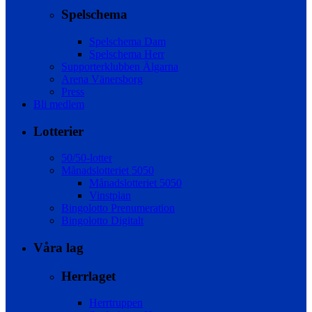
Spelschema
Spelschema Dam
Spelschema Herr
Supporterklubben Älgarna
Arena Vänersborg
Press
Bli medlem
Lotterier
50/50-lotter
Månadslotteriet 5050
Månadslotteriet 5050
Vinstplan
Bingolotto Prenumeration
Bingolotto Digitalt
Våra lag
Herrlaget
Herrtruppen