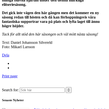
många blåvita hjärtan under den denna märkliga
elitseriesäsong.
Det gick inte vägen den här gången men det kommer en ny
säsong redan till hösten och då kan förhoppningsvis våra
fantastiska supportrar vara på plats och lyfta laget till ännu
högre höjder.
Tack för allt stöd den här säsongen och väl mött nästa säsong!
Text: Daniel Johansson Silvereld
Foto: Mikael Larsson
Dela
Print page
Search for:
Senaste Nyheter