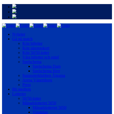
Nyheter
Gå på match
Köp biljetter
Köp säsongskort
Köp 50/50-lotter
Våra biljetter och entré
Spelschema
Spelschema Dam
Spelschema Herr
Supporterklubben Älgarna
Arena Vänersborg
Press
Bli medlem
Lotterier
50/50-lotter
Månadslotteriet 5050
Månadslotteriet 5050
Vinstplan