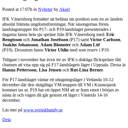
Posted at 17:07h
in
Nyheter
by
Aksel
IFK Vänersborg fortsätter att befästa sin position som en av landets
absolut främsta ungdomsföreningar. När säsongernas första
landslagstrupper för P17- och P19-landslaget presenterades i
dagarna fanns hela sju spelare från IFK Vänersborg med:
Eric
Bengtsson
och
Jonathan Josefsson
(P17) samt
Victor Carlsson
,
Joakim Johansson
,
Adam Blomster
och
Adam Löf
(P19). Dessutom fanns
Victor Uhlin
med som reserv i P19.
Tidigare i november har även tre av IFK:s duktiga flickspelare fått
chansen att visa upp sig på F17-landslagets läger i Uppsala. Dessa är
Hanna Pettersson
,
Lisa Jensen
och
Rut-Lina Berner
.
För P17-landslaget väntar ett uttagningsläger i Vetlanda 10-12
december där den slutgiltiga VM-truppen till VM i Krasnojarsk
kommer tas ut. P19 har ett öppet NM att se fram emot i början av
nästa år och vägen dit går genom ett läger i Västerås 14-16
december.
Läs mer på
www.svenskbandy.se
Dela