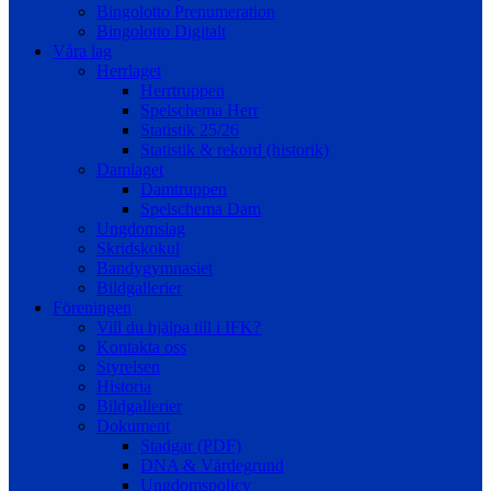
Bingolotto Prenumeration
Bingolotto Digitalt
Våra lag
Herrlaget
Herrtruppen
Spelschema Herr
Statistik 25/26
Statistik & rekord (historik)
Damlaget
Damtruppen
Spelschema Dam
Ungdomslag
Skridskokul
Bandygymnasiet
Bildgallerier
Föreningen
Vill du hjälpa till i IFK?
Kontakta oss
Styrelsen
Historia
Bildgallerier
Dokument
Stadgar (PDF)
DNA & Värdegrund
Ungdomspolicy