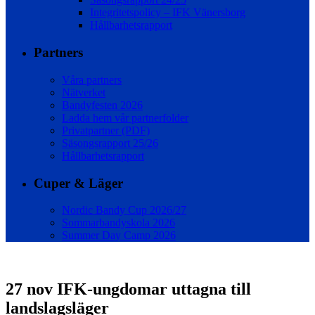
Integritetspolicy – IFK Vänersborg
Hållbarhetsrapport
Partners
Våra partners
Nätverket
Bandyfesten 2026
Ladda hem vår partnerfolder
Privatpartner (PDF)
Säsongsrapport 25/26
Hållbarhetsrapport
Cuper & Läger
Nordic Bandy Cup 2026/27
Sommarbandyskola 2026
Summer Day Camp 2026
27 nov
IFK-ungdomar uttagna till
landslagsläger