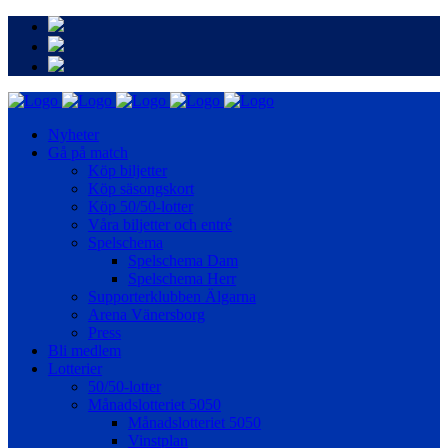
Nyheter
Gå på match
Köp biljetter
Köp säsongskort
Köp 50/50-lotter
Våra biljetter och entré
Spelschema
Spelschema Dam
Spelschema Herr
Supporterklubben Älgarna
Arena Vänersborg
Press
Bli medlem
Lotterier
50/50-lotter
Månadslotteriet 5050
Månadslotteriet 5050
Vinstplan