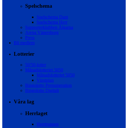
Spelschema
Spelschema Dam
Spelschema Herr
Supporterklubben Älgarna
Arena Vänersborg
Press
Bli medlem
Lotterier
50/50-lotter
Månadslotteriet 5050
Månadslotteriet 5050
Vinstplan
Bingolotto Prenumeration
Bingolotto Digitalt
Våra lag
Herrlaget
Herrtruppen