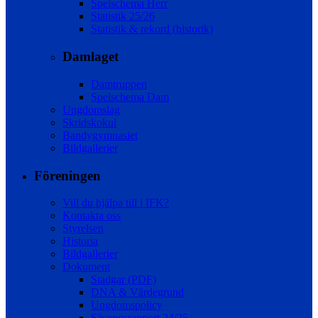
Spelschema Herr
Statistik 25/26
Statistik & rekord (historik)
Damlaget
Damtruppen
Spelschema Dam
Ungdomslag
Skridskokul
Bandygymnasiet
Bildgallerier
Föreningen
Vill du hjälpa till i IFK?
Kontakta oss
Styrelsen
Historia
Bildgallerier
Dokument
Stadgar (PDF)
DNA & Värdegrund
Ungdomspolicy
Säsongsrapport 24/25