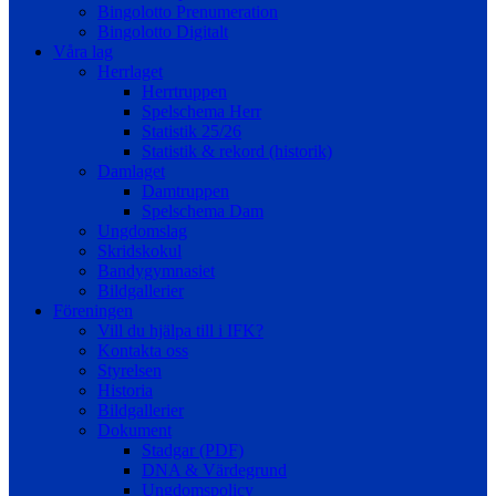
Bingolotto Prenumeration
Bingolotto Digitalt
Våra lag
Herrlaget
Herrtruppen
Spelschema Herr
Statistik 25/26
Statistik & rekord (historik)
Damlaget
Damtruppen
Spelschema Dam
Ungdomslag
Skridskokul
Bandygymnasiet
Bildgallerier
Föreningen
Vill du hjälpa till i IFK?
Kontakta oss
Styrelsen
Historia
Bildgallerier
Dokument
Stadgar (PDF)
DNA & Värdegrund
Ungdomspolicy