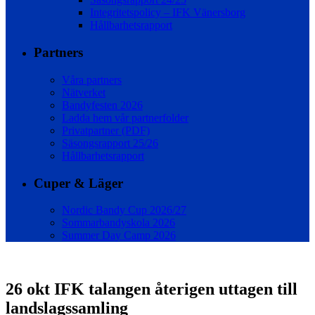
Integritetspolicy – IFK Vänersborg
Hållbarhetsrapport
Partners
Våra partners
Nätverket
Bandyfesten 2026
Ladda hem vår partnerfolder
Privatpartner (PDF)
Säsongsrapport 25/26
Hållbarhetsrapport
Cuper & Läger
Nordic Bandy Cup 2026/27
Sommarbandyskola 2026
Summer Day Camp 2026
26 okt
IFK talangen återigen uttagen till
landslagssamling