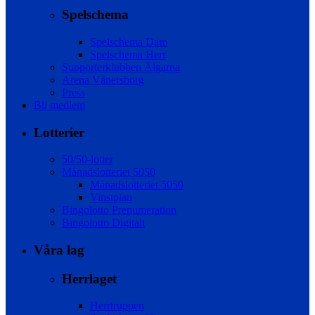
Spelschema
Spelschema Dam
Spelschema Herr
Supporterklubben Älgarna
Arena Vänersborg
Press
Bli medlem
Lotterier
50/50-lotter
Månadslotteriet 5050
Månadslotteriet 5050
Vinstplan
Bingolotto Prenumeration
Bingolotto Digitalt
Våra lag
Herrlaget
Herrtruppen