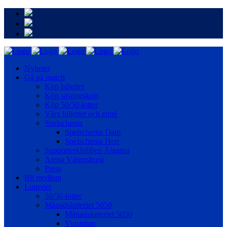
Nyheter
Gå på match
Köp biljetter
Köp säsongskort
Köp 50/50-lotter
Våra biljetter och entré
Spelschema
Spelschema Dam
Spelschema Herr
Supporterklubben Älgarna
Arena Vänersborg
Press
Bli medlem
Lotterier
50/50-lotter
Månadslotteriet 5050
Månadslotteriet 5050
Vinstplan