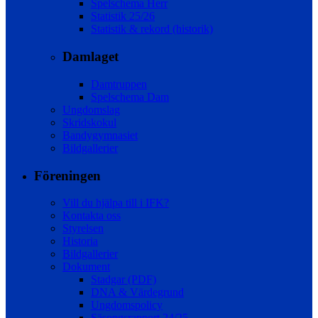
Spelschema Herr
Statistik 25/26
Statistik & rekord (historik)
Damlaget
Damtruppen
Spelschema Dam
Ungdomslag
Skridskokul
Bandygymnasiet
Bildgallerier
Föreningen
Vill du hjälpa till i IFK?
Kontakta oss
Styrelsen
Historia
Bildgallerier
Dokument
Stadgar (PDF)
DNA & Värdegrund
Ungdomspolicy
Säsongsrapport 24/25