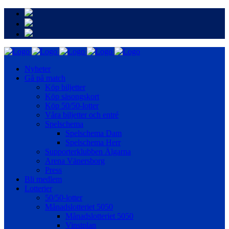
Nyheter
Gå på match
Köp biljetter
Köp säsongskort
Köp 50/50-lotter
Våra biljetter och entré
Spelschema
Spelschema Dam
Spelschema Herr
Supporterklubben Älgarna
Arena Vänersborg
Press
Bli medlem
Lotterier
50/50-lotter
Månadslotteriet 5050
Månadslotteriet 5050
Vinstplan