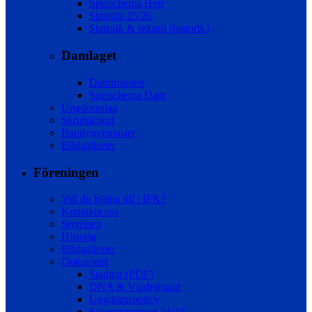
Spelschema Herr
Statistik 25/26
Statistik & rekord (historik)
Damlaget
Damtruppen
Spelschema Dam
Ungdomslag
Skridskokul
Bandygymnasiet
Bildgallerier
Föreningen
Vill du hjälpa till i IFK?
Kontakta oss
Styrelsen
Historia
Bildgallerier
Dokument
Stadgar (PDF)
DNA & Värdegrund
Ungdomspolicy
Säsongsrapport 24/25