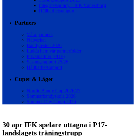
Integritetspolicy – IFK Vänersborg
Hållbarhetsrapport
Partners
Våra partners
Nätverket
Bandyfesten 2026
Ladda hem vår partnerfolder
Privatpartner (PDF)
Säsongsrapport 25/26
Hållbarhetsrapport
Cuper & Läger
Nordic Bandy Cup 2026/27
Sommarbandyskola 2026
Summer Day Camp 2026
30 apr
IFK spelare uttagna i P17-
landslagets träningstrupp