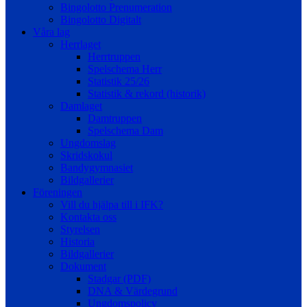
Bingolotto Prenumeration
Bingolotto Digitalt
Våra lag
Herrlaget
Herrtruppen
Spelschema Herr
Statistik 25/26
Statistik & rekord (historik)
Damlaget
Damtruppen
Spelschema Dam
Ungdomslag
Skridskokul
Bandygymnasiet
Bildgallerier
Föreningen
Vill du hjälpa till i IFK?
Kontakta oss
Styrelsen
Historia
Bildgallerier
Dokument
Stadgar (PDF)
DNA & Värdegrund
Ungdomspolicy