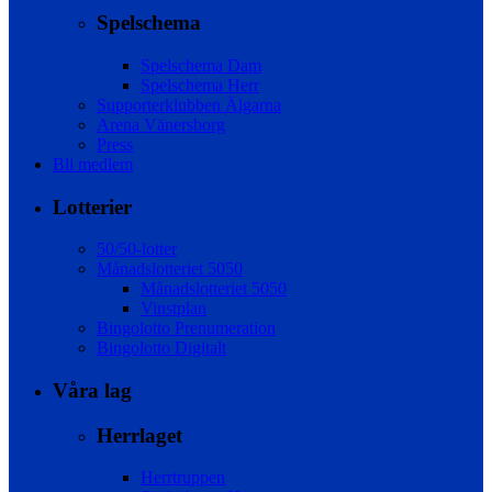
Spelschema
Spelschema Dam
Spelschema Herr
Supporterklubben Älgarna
Arena Vänersborg
Press
Bli medlem
Lotterier
50/50-lotter
Månadslotteriet 5050
Månadslotteriet 5050
Vinstplan
Bingolotto Prenumeration
Bingolotto Digitalt
Våra lag
Herrlaget
Herrtruppen