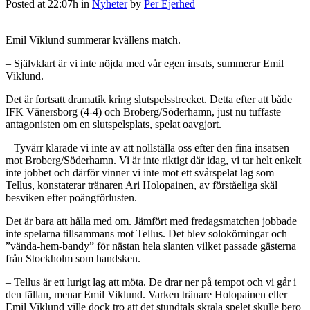
Posted at 22:07h
in
Nyheter
by
Per Ejerhed
Emil Viklund summerar kvällens match.
– Självklart är vi inte nöjda med vår egen insats, summerar Emil
Viklund.
Det är fortsatt dramatik kring slutspelsstrecket. Detta efter att både
IFK Vänersborg (4-4) och Broberg/Söderhamn, just nu tuffaste
antagonisten om en slutspelsplats, spelat oavgjort.
– Tyvärr klarade vi inte av att nollställa oss efter den fina insatsen
mot Broberg/Söderhamn. Vi är inte riktigt där idag, vi tar helt enkelt
inte jobbet och därför vinner vi inte mot ett svårspelat lag som
Tellus, konstaterar tränaren Ari Holopainen, av förståeliga skäl
besviken efter poängförlusten.
Det är bara att hålla med om. Jämfört med fredagsmatchen jobbade
inte spelarna tillsammans mot Tellus. Det blev solokörningar och
”vända-hem-bandy” för nästan hela slanten vilket passade gästerna
från Stockholm som handsken.
– Tellus är ett lurigt lag att möta. De drar ner på tempot och vi går i
den fällan, menar Emil Viklund. Varken tränare Holopainen eller
Emil Viklund ville dock tro att det stundtals skrala spelet skulle bero