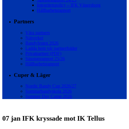
Integritetspolicy – IFK Vänersborg
Hållbarhetsrapport
Partners
Våra partners
Nätverket
Bandyfesten 2026
Ladda hem vår partnerfolder
Privatpartner (PDF)
Säsongsrapport 25/26
Hållbarhetsrapport
Cuper & Läger
Nordic Bandy Cup 2026/27
Sommarbandyskola 2026
Summer Day Camp 2026
07 jan
IFK kryssade mot IK Tellus