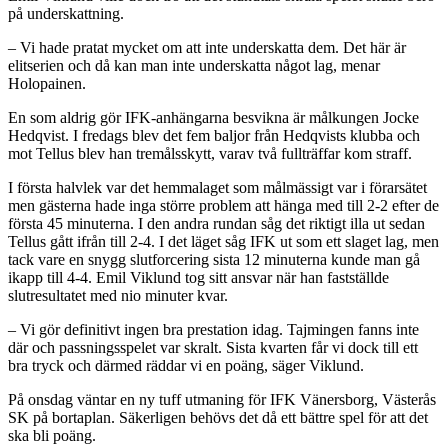
på underskattning.
– Vi hade pratat mycket om att inte underskatta dem. Det här är
elitserien och då kan man inte underskatta något lag, menar
Holopainen.
En som aldrig gör IFK-anhängarna besvikna är målkungen Jocke
Hedqvist. I fredags blev det fem baljor från Hedqvists klubba och
mot Tellus blev han tremålsskytt, varav två fullträffar kom straff.
I första halvlek var det hemmalaget som målmässigt var i förarsätet
men gästerna hade inga större problem att hänga med till 2-2 efter de
första 45 minuterna. I den andra rundan såg det riktigt illa ut sedan
Tellus gått ifrån till 2-4. I det läget såg IFK ut som ett slaget lag, men
tack vare en snygg slutforcering sista 12 minuterna kunde man gå
ikapp till 4-4. Emil Viklund tog sitt ansvar när han fastställde
slutresultatet med nio minuter kvar.
– Vi gör definitivt ingen bra prestation idag. Tajmingen fanns inte
där och passningsspelet var skralt. Sista kvarten får vi dock till ett
bra tryck och därmed räddar vi en poäng, säger Viklund.
På onsdag väntar en ny tuff utmaning för IFK Vänersborg, Västerås
SK på bortaplan. Säkerligen behövs det då ett bättre spel för att det
ska bli poäng.