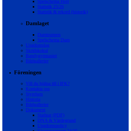
Spelschema Herr
Statistik 25/26
Statistik & rekord (historik)
Damlaget
Damtruppen
Spelschema Dam
Ungdomslag
Skridskokul
Bandygymnasiet
Bildgallerier
Föreningen
Vill du hjälpa till i IFK?
Kontakta oss
Styrelsen
Historia
Bildgallerier
Dokument
Stadgar (PDF)
DNA & Värdegrund
Ungdomspolicy
Säsongsrapport 24/25