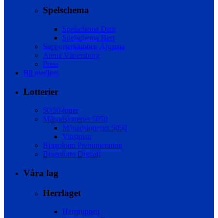
Spelschema
Spelschema Dam
Spelschema Herr
Supporterklubben Älgarna
Arena Vänersborg
Press
Bli medlem
Lotterier
50/50-lotter
Månadslotteriet 5050
Månadslotteriet 5050
Vinstplan
Bingolotto Prenumeration
Bingolotto Digitalt
Våra lag
Herrlaget
Herrtruppen