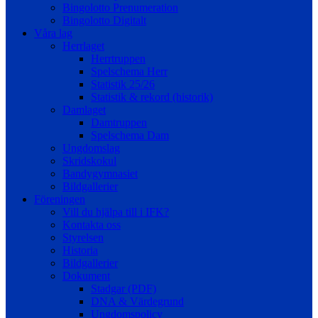
Bingolotto Prenumeration
Bingolotto Digitalt
Våra lag
Herrlaget
Herrtruppen
Spelschema Herr
Statistik 25/26
Statistik & rekord (historik)
Damlaget
Damtruppen
Spelschema Dam
Ungdomslag
Skridskokul
Bandygymnasiet
Bildgallerier
Föreningen
Vill du hjälpa till i IFK?
Kontakta oss
Styrelsen
Historia
Bildgallerier
Dokument
Stadgar (PDF)
DNA & Värdegrund
Ungdomspolicy