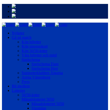
Nyheter
Gå på match
Köp biljetter
Köp säsongskort
Köp 50/50-lotter
Våra biljetter och entré
Spelschema
Spelschema Dam
Spelschema Herr
Supporterklubben Älgarna
Arena Vänersborg
Press
Bli medlem
Lotterier
50/50-lotter
Månadslotteriet 5050
Månadslotteriet 5050
Vinstplan