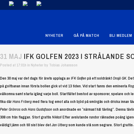
NYHETER
GÅ PÅ MATCH
BLI MEDLEM
31 MAJ
IFK GOLFEN 2023 I STRÅLANDE 
Posted at 17:01h
in
Nyheter
by
Tobias Johansson
Den 30 maj var det dags för årets upplaga av
IFK Golfen
på ett soldränkt
Onsjö GK
. De
på golfbanan innan första bollen gick ut vid 13 tiden. Vid start fanns den eminenta
Rog
välkomna samt starta igång varje boll. Startfältet bestod av sponsorer, spelare och l
fika där
Hans Friberg
med flera tog emot alla och bjöd på smörgås och dricka innan tävl
Peter Grönros
och
Hans Gustafsson
och anordnade en ”närmast hål tävling”. Denna täv
308 cm från flaggan. Stort grattis
Niklas
! Efter avslutande rundor räknades poäng igeno
väldigt jämn och till sist blev det
Jan Utberg
som kunde stå som segrare. Stort grattis