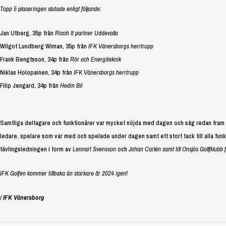
Topp 5 placeringen slutade enligt följande:
Jan Utberg, 35p från
Ricoh It partner Uddevalla
Wilgot Lundberg Wiman, 35p från
IFK Vänersborgs herrtrupp
Frank Bengtsson, 34p från
Rör och Energiteknik
Niklas Holopainen, 34p från
IFK Vänersborgs herrtrupp
Filip Jengard, 34p från
Hedin Bil
Samtliga deltagare och funktionärer var mycket nöjda med dagen och såg redan fram e
ledare, spelare som var med och spelade under dagen samt ett stort tack till alla funktio
tävlingsledningen i form av
Lennart Svensson
och
Johan Carlén samt till Onsjös Gollfklubb 
IFK Golfen kommer tillbaka än starkare år 2024 igen!
/ IFK Vänersborg